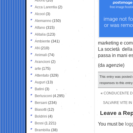
Aborto
(20)
Acca Larentia
(2)
Alcool
(3)
Alemanno
(150)
Alfano
(315)
Alitalia
(123)
Ambiente
(341)
marketing e com
AN
(210)
La società della 
passa in mani es
Animali
(74)
Arancioni
(2)
(da agenzie)
arte
(175)
Attentato
(329)
This entry was posted 
Auguri
(13)
responses to this entr
Batini
(3)
«
CONDUCENTE DI
Berlusconi
(4.295)
Bersani
(234)
SALVARE VITE IN
Biasotti
(12)
Leave a Rep
Boldrini
(4)
Bossi
(1.221)
You must be
log
Brambilla
(38)