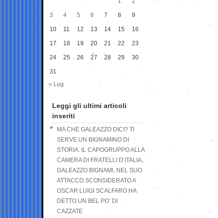
1
2
3
4
5
6
7
8
9
10
11
12
13
14
15
16
17
18
19
20
21
22
23
24
25
26
27
28
29
30
31
« Lug
Leggi gli ultimi articoli
inseriti
MA CHE GALEAZZO DICI? TI
SERVE UN BIGNAMINO DI
STORIA. IL CAPOGRUPPO ALLA
CAMERA DI FRATELLI D’ITALIA,
GALEAZZO BIGNAMI, NEL SUO
ATTACCO SCONSIDERATO A
OSCAR LUIGI SCALFARO HA
DETTO UN BEL PO’ DI
CAZZATE