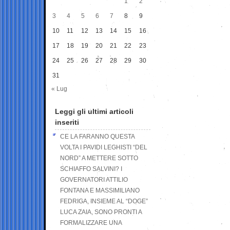
1
2
3
4
5
6
7
8
9
10
11
12
13
14
15
16
17
18
19
20
21
22
23
24
25
26
27
28
29
30
31
« Lug
Leggi gli ultimi articoli
inseriti
CE LA FARANNO QUESTA
VOLTA I PAVIDI LEGHISTI “DEL
NORD” A METTERE SOTTO
SCHIAFFO SALVINI? I
GOVERNATORI ATTILIO
FONTANA E MASSIMILIANO
FEDRIGA, INSIEME AL “DOGE”
LUCA ZAIA, SONO PRONTI A
FORMALIZZARE UNA