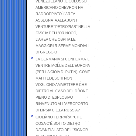
VENEZUELANO .IL COLOSSO
AMERICANO CHEVRON HA
RADDOPPIATO L’AREA
ASSEGNATA ALLA JOINT
VENTURE “PETROPIAR” NELLA
FASCIA DELL’ORINOCO,
L’AREA CHE OSPITA LE
MAGGIORI RISERVE MONDIALI
DI GREGGIO
LA GERMANIA SI CONFERMA IL
VENTRE MOLLE DELL’EUROPA
(PER LA GIOIA DI PUTIN). COME
MAI I TEDESCHI NON
VOGLIONO AMMETTERE CHE
DIETRO AL CASO DEL DRONE
PIENO DI ESPLOSIVO
RINVENUTO ALL’AEROPORTO
DI LIPSIA C’È LA RUSSIA?
GIULIANO FERRARA: ’CHE
COSA C’È SOTTO DIETRO
DAVANTI A LATO DEL “SIGNOR