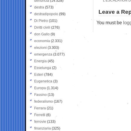
L’ESCALATION 
denuncia
(14.528)
destra
(573)
Leave a Rep
destradipopolo
(99)
Di Pietro
(101)
You must be
log
Diritti civili
(276)
don Gallo
(9)
economia
(2.331)
elezioni
(3.303)
emergenza
(3.077)
Energia
(45)
Esselunga
(2)
Esteri
(784)
Eugenetica
(3)
Europa
(1.314)
Fassino
(13)
federalismo
(167)
Ferrara
(21)
Ferretti
(6)
ferrovie
(133)
finanziaria
(325)