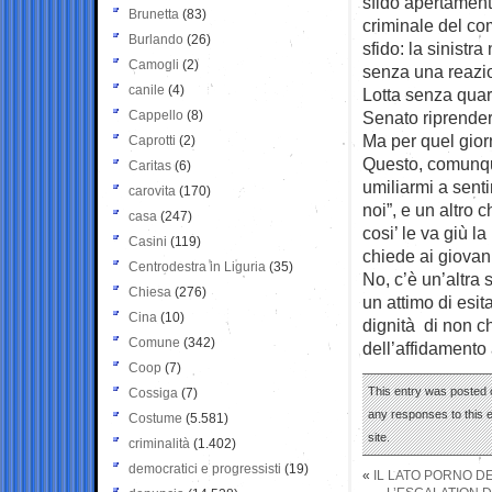
sfido apertament
Brunetta
(83)
criminale del c
Burlando
(26)
sfido: la sinistr
Camogli
(2)
senza una reazio
canile
(4)
Lotta senza quart
Cappello
(8)
Senato riprender
Ma per quel gior
Caprotti
(2)
Questo, comunque
Caritas
(6)
umiliarmi a senti
carovita
(170)
noi”, e un altro 
casa
(247)
cosi’ le va giù 
Casini
(119)
chiede ai giovani
Centrodestra in Liguria
(35)
No, c’è un’altra
Chiesa
(276)
un attimo di esit
Cina
(10)
dignità di non c
Comune
(342)
dell’affidamento 
Coop
(7)
This entry was posted 
Cossiga
(7)
any responses to this 
Costume
(5.581)
site.
criminalità
(1.402)
democratici e progressisti
(19)
«
IL LATO PORNO D