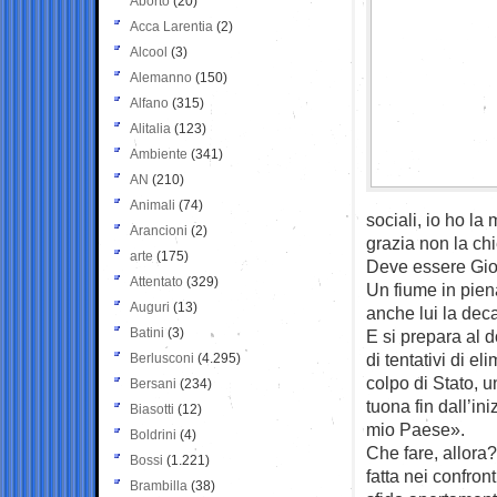
Aborto
(20)
Acca Larentia
(2)
Alcool
(3)
Alemanno
(150)
Alfano
(315)
Alitalia
(123)
Ambiente
(341)
AN
(210)
Animali
(74)
sociali, io ho la 
Arancioni
(2)
grazia non la ch
arte
(175)
Deve essere Gio
Attentato
(329)
Un fiume in pien
Auguri
(13)
anche lui la de
Batini
(3)
E si prepara al 
di tentativi di e
Berlusconi
(4.295)
colpo di Stato, u
Bersani
(234)
tuona fin dall’in
Biasotti
(12)
mio Paese».
Boldrini
(4)
Che fare, allora
Bossi
(1.221)
fatta nei confron
Brambilla
(38)