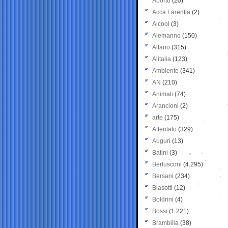
Aborto
(20)
Acca Larentia
(2)
Alcool
(3)
Alemanno
(150)
Alfano
(315)
Alitalia
(123)
Ambiente
(341)
AN
(210)
Animali
(74)
Arancioni
(2)
arte
(175)
Attentato
(329)
Auguri
(13)
Batini
(3)
Berlusconi
(4.295)
Bersani
(234)
Biasotti
(12)
Boldrini
(4)
Bossi
(1.221)
Brambilla
(38)