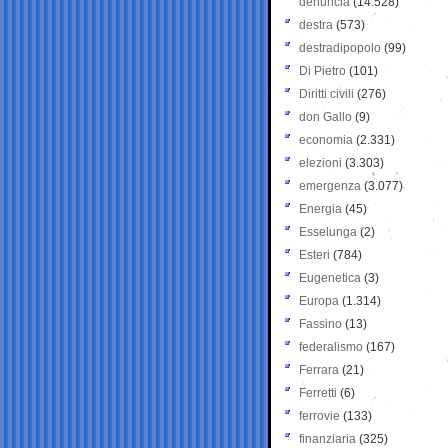
denuncia
(14.528)
destra
(573)
destradipopolo
(99)
Di Pietro
(101)
Diritti civili
(276)
don Gallo
(9)
economia
(2.331)
elezioni
(3.303)
emergenza
(3.077)
Energia
(45)
Esselunga
(2)
Esteri
(784)
Eugenetica
(3)
Europa
(1.314)
Fassino
(13)
federalismo
(167)
Ferrara
(21)
Ferretti
(6)
ferrovie
(133)
finanziaria
(325)