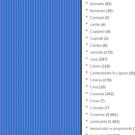
Brunetta
(83)
Burlando
(26)
Camogli
(2)
canile
(4)
Cappello
(8)
Caprotti
(2)
Caritas
(6)
carovita
(170)
casa
(247)
Casini
(119)
Centrodestra in Liguria
(35
Chiesa
(276)
Cina
(10)
Comune
(342)
Coop
(7)
Cossiga
(7)
Costume
(5.581)
criminalità
(1.402)
democratici e progressisti
(