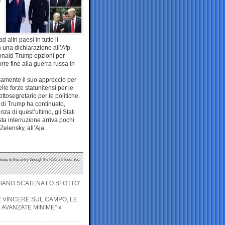
altri paesi in tutto il
 una dichiarazione all’Afp.
Donald Trump opzioni per
porre fine alla guerra russa in
samente il suo approccio per
e forze statunitensi per le
ttosegretario per le politiche.
e di Trump ha continuato,
nza di quest’ultimo, gli Stati
esta interruzione arriva pochi
elensky, all’Aja.
nses to this entry through the
RSS 2.0
feed. You
GIANO SCATENA LO SFOTTO’
R VINCERE SUL CAMPO, LE
AVANZATE MINIME”
»