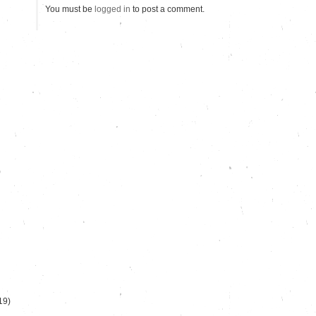
You must be
logged in
to post a comment.
)
19)