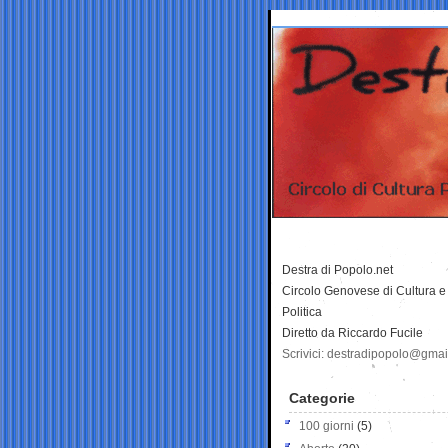
Destra di Popolo.net
Circolo Genovese di Cultura e
Politica
Diretto da Riccardo Fucile
Scrivici: destradipopolo@gma
Categorie
100 giorni
(5)