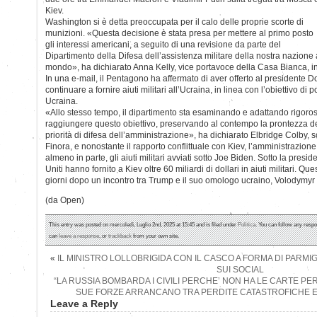
Kiev.
Washington si è detta preoccupata per il calo delle proprie scorte di
munizioni. «Questa decisione è stata presa per mettere al primo posto
gli interessi americani, a seguito di una revisione da parte del
Dipartimento della Difesa dell’assistenza militare della nostra nazione ad 
mondo», ha dichiarato Anna Kelly, vice portavoce della Casa Bianca, in
In una e-mail, il Pentagono ha affermato di aver offerto al presidente 
continuare a fornire aiuti militari all’Ucraina, in linea con l’obiettivo di 
Ucraina.
«Allo stesso tempo, il dipartimento sta esaminando e adattando rigoro
raggiungere questo obiettivo, preservando al contempo la prontezza dell
priorità di difesa dell’amministrazione», ha dichiarato Elbridge Colby, so
Finora, e nonostante il rapporto conflittuale con Kiev, l’amministrazion
almeno in parte, gli aiuti militari avviati sotto Joe Biden. Sotto la preside
Uniti hanno fornito a Kiev oltre 60 miliardi di dollari in aiuti militari. Qu
giorni dopo un incontro tra Trump e il suo omologo ucraino, Volodymyr Z
(da Open)
This entry was posted on mercoledì, Luglio 2nd, 2025 at 15:45 and is filed under
Politica
. You can follow any respo
can
leave a response
, or
trackback
from your own site.
«
IL MINISTRO LOLLOBRIGIDA CON IL CASCO A FORMA DI PARMI
SUI SOCIAL
“LA RUSSIA BOMBARDA I CIVILI PERCHE’ NON HA LE CARTE PE
SUE FORZE ARRANCANO TRA PERDITE CATASTROFICHE E 
Leave a Reply