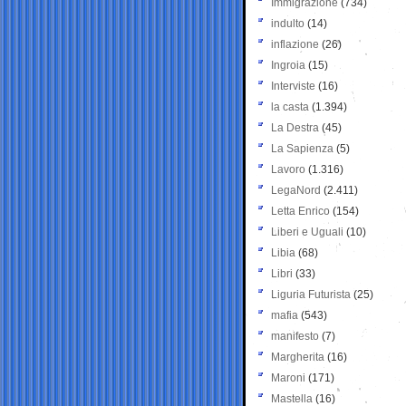
Immigrazione
(734)
indulto
(14)
inflazione
(26)
Ingroia
(15)
Interviste
(16)
la casta
(1.394)
La Destra
(45)
La Sapienza
(5)
Lavoro
(1.316)
LegaNord
(2.411)
Letta Enrico
(154)
Liberi e Uguali
(10)
Libia
(68)
Libri
(33)
Liguria Futurista
(25)
mafia
(543)
manifesto
(7)
Margherita
(16)
Maroni
(171)
Mastella
(16)