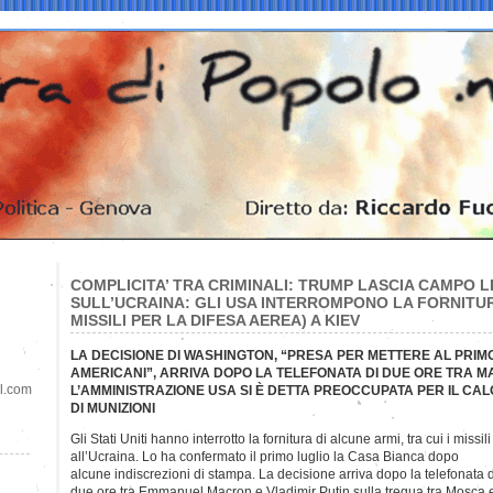
COMPLICITA’ TRA CRIMINALI: TRUMP LASCIA CAMPO L
SULL’UCRAINA: GLI USA INTERROMPONO LA FORNITURA 
MISSILI PER LA DIFESA AEREA) A KIEV
LA DECISIONE DI WASHINGTON, “PRESA PER METTERE AL PRIMO
AMERICANI”, ARRIVA DOPO LA TELEFONATA DI DUE ORE TRA M
il.com
L’AMMINISTRAZIONE USA SI È DETTA PREOCCUPATA PER IL CA
DI MUNIZIONI
Gli Stati Uniti hanno interrotto la fornitura di alcune armi, tra cui i missil
all’Ucraina. Lo ha confermato il primo luglio la Casa Bianca dopo
alcune indiscrezioni di stampa. La decisione arriva dopo la telefonata d
due ore tra Emmanuel Macron e Vladimir Putin sulla tregua tra Mosca 