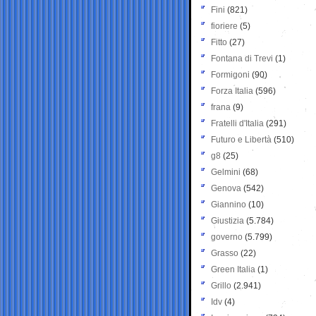
Fini
(821)
fioriere
(5)
Fitto
(27)
Fontana di Trevi
(1)
Formigoni
(90)
Forza Italia
(596)
frana
(9)
Fratelli d'Italia
(291)
Futuro e Libertà
(510)
g8
(25)
Gelmini
(68)
Genova
(542)
Giannino
(10)
Giustizia
(5.784)
governo
(5.799)
Grasso
(22)
Green Italia
(1)
Grillo
(2.941)
Idv
(4)