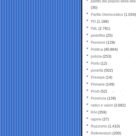
partito del popolo della libe
(30)
Partito Democratico
(1.034)
PD
(1.188)
PdL
(2.781)
pedofilia
(25)
Pensioni
(129)
Politica
(40.864)
polizia
(253)
Porto
(12)
povertà
(502)
Presepe
(14)
Primarie
(149)
Prodi
(52)
Provincia
(139)
radici e valori
(3.682)
RAI
(359)
rapine
(37)
Razzismo
(1.410)
Referendum
(200)