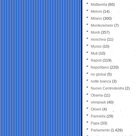
Mattarella
(60)
Meloni
(14)
Milano
(300)
Montezemolo
(7)
Monti
(357)
moschea
(11)
Musso
(10)
Muti
(10)
Napoli
(319)
Napolitano
(220)
no global
(5)
notte bianca
(3)
Nuovo Centrodestra
(2)
Obama
(11)
olimpiadi
(40)
Oliveri
(4)
Pannella
(29)
Papa
(33)
Parlamento
(1.428)