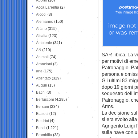
Aborto
(20)
Acca Larentia
(2)
Alcool
(3)
Alemanno
(150)
Alfano
(315)
Alitalia
(123)
Ambiente
(341)
AN
(210)
SAR libica. La v
Animali
(74)
per motivi di eme
Arancioni
(2)
Patronaggio. Pat
arte
(175)
persona e omissio
Attentato
(329)
Gli ultimi 83 mig
Auguri
(13)
dopo 19 giorni pa
Batini
(3)
sequestro dell’i
Patronaggio, che
Berlusconi
(4.295)
Arms.
Bersani
(234)
La decisione sul
Biasotti
(12)
si era svolto all
Boldrini
(4)
Agrigento Luigi 
Bossi
(1.221)
sulla nave con un
Brambilla
(38)