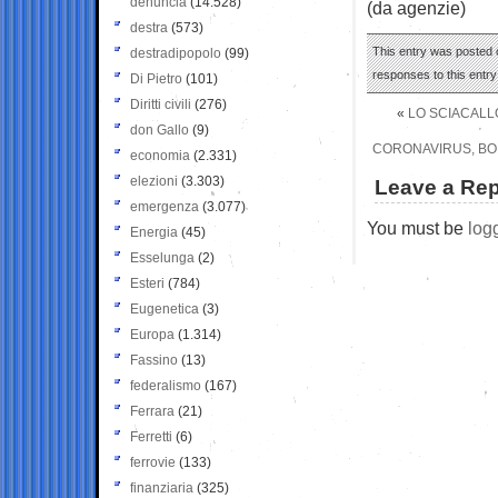
denuncia
(14.528)
(da agenzie)
destra
(573)
This entry was posted o
destradipopolo
(99)
responses to this entr
Di Pietro
(101)
Diritti civili
(276)
«
LO SCIACALLO
don Gallo
(9)
CORONAVIRUS, BO
economia
(2.331)
elezioni
(3.303)
Leave a Rep
emergenza
(3.077)
You must be
log
Energia
(45)
Esselunga
(2)
Esteri
(784)
Eugenetica
(3)
Europa
(1.314)
Fassino
(13)
federalismo
(167)
Ferrara
(21)
Ferretti
(6)
ferrovie
(133)
finanziaria
(325)