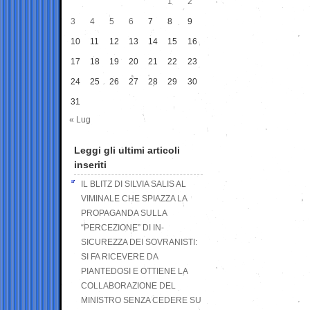
1
2
3
4
5
6
7
8
9
10
11
12
13
14
15
16
17
18
19
20
21
22
23
24
25
26
27
28
29
30
31
« Lug
Leggi gli ultimi articoli
inseriti
IL BLITZ DI SILVIA SALIS AL
VIMINALE CHE SPIAZZA LA
PROPAGANDA SULLA
“PERCEZIONE” DI IN-
SICUREZZA DEI SOVRANISTI:
SI FA RICEVERE DA
PIANTEDOSI E OTTIENE LA
COLLABORAZIONE DEL
MINISTRO SENZA CEDERE SU