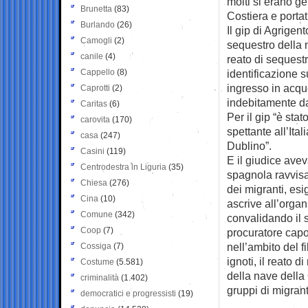
molti si erano ge
Brunetta
(83)
Costiera e portati
Burlando
(26)
Il gip di Agrige
Camogli
(2)
sequestro della 
canile
(4)
reato di sequestr
Cappello
(8)
identificazione s
ingresso in acque 
Caprotti
(2)
indebitamente da
Caritas
(6)
Per il gip “è sta
carovita
(170)
spettante all’Ita
casa
(247)
Dublino”.
Casini
(119)
E il giudice ave
Centrodestra in Liguria
(35)
spagnola ravvisa
Chiesa
(276)
dei migranti, es
Cina
(10)
ascrive all’organ
Comune
(342)
convalidando il s
Coop
(7)
procuratore capo
nell’ambito del f
Cossiga
(7)
ignoti, il reato d
Costume
(5.581)
della nave della
criminalità
(1.402)
gruppi di migrant
democratici e progressisti
(19)