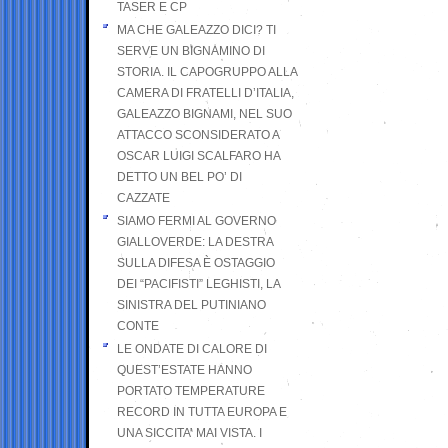
TASER E CP
MA CHE GALEAZZO DICI? TI
SERVE UN BIGNAMINO DI
STORIA. IL CAPOGRUPPO ALLA
CAMERA DI FRATELLI D’ITALIA,
GALEAZZO BIGNAMI, NEL SUO
ATTACCO SCONSIDERATO A
OSCAR LUIGI SCALFARO HA
DETTO UN BEL PO’ DI
CAZZATE
SIAMO FERMI AL GOVERNO
GIALLOVERDE: LA DESTRA
SULLA DIFESA È OSTAGGIO
DEI “PACIFISTI” LEGHISTI, LA
SINISTRA DEL PUTINIANO
CONTE
LE ONDATE DI CALORE DI
QUEST’ESTATE HANNO
PORTATO TEMPERATURE
RECORD IN TUTTA EUROPA E
UNA SICCITA’ MAI VISTA. I