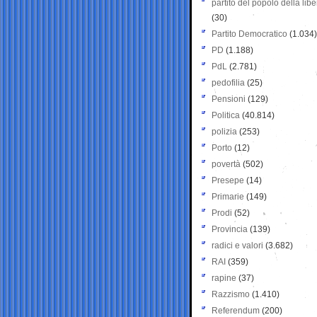
partito del popolo della libe
(30)
Partito Democratico
(1.034)
PD
(1.188)
PdL
(2.781)
pedofilia
(25)
Pensioni
(129)
Politica
(40.814)
polizia
(253)
Porto
(12)
povertà
(502)
Presepe
(14)
Primarie
(149)
Prodi
(52)
Provincia
(139)
radici e valori
(3.682)
RAI
(359)
rapine
(37)
Razzismo
(1.410)
Referendum
(200)