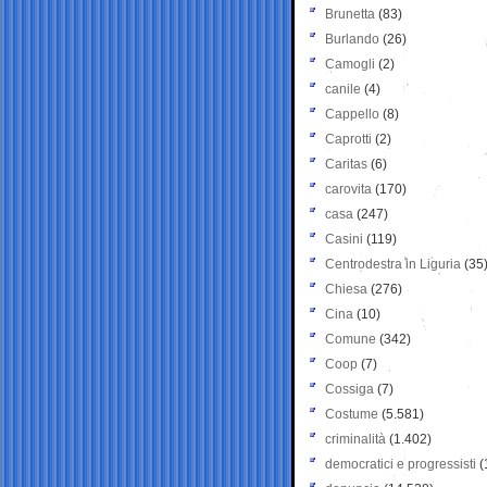
Brunetta
(83)
Burlando
(26)
Camogli
(2)
canile
(4)
Cappello
(8)
Caprotti
(2)
Caritas
(6)
carovita
(170)
casa
(247)
Casini
(119)
Centrodestra in Liguria
(35
Chiesa
(276)
Cina
(10)
Comune
(342)
Coop
(7)
Cossiga
(7)
Costume
(5.581)
criminalità
(1.402)
democratici e progressisti
(