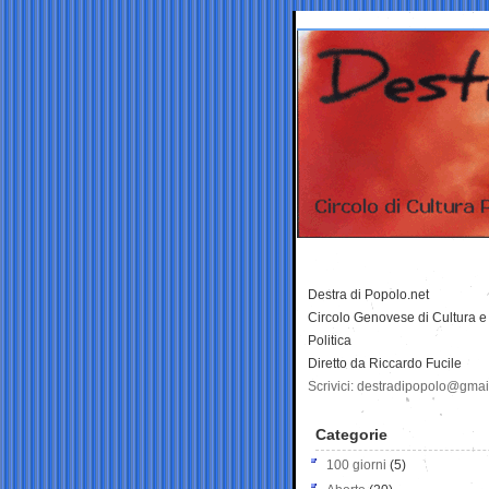
Destra di Popolo.net
Circolo Genovese di Cultura e
Politica
Diretto da Riccardo Fucile
Scrivici: destradipopolo@gma
Categorie
100 giorni
(5)