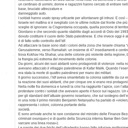
un centinaio di uomini, donne e ragazzini hanno cercato di entrare nel
base, bruciato attrezzature e
danneggiato auto.
I soldati hanno usato spray urticante per allontanare gli intrusi. E così –
Israele ieri mattina si è svegliato con le ultime notizie dal fronte che pi
sceglie di ignorare: la Cisgiordania occupata, quella porzione di territo
Giordano e che secondo quanto stabilito dagli accordi di Oslo del 199
dovuto costituire il cuore dello Stato palestinese. E che invece oggi è a
è di fatto sotto controllo dell’Idf.
Ad attaccare la base sono stati i coloni della zona che Israele chiama “
Gerusalemme, verso Ramallah: un insieme di 47 insediamenti e centinaia d
trova Kokhav Ha Shahar, una delle colonie più violente della regione, ba
la frangia più estrema del movimento delle colonie.
Da giorni, alcuni dei suoi abitanti sono protagonisti di violenze: nella n
avevano attaccato il villaggio palestinese di Kafar Malik. Quando l’eserci
era stata la morte di quattro palestinesi per mano dei militari.
Il giorno successivo, l’Idf aveva smantellato la colonia satellite da cui e
la reazione dei suoi abitanti, che per cinque ore si erano resi protagonist
Nella notte fra domenica e lunedì la crisi ha raggiunto l’apice, con l’att
protestare contro i soldati che avevano aperto il fuoco sul ragazzo. Un
per gli standard dell’attuale governo israeliano, che sul sostegno dell’e
in una nota il primo ministro Benjamin Netanyahu ha parlato di «viole
rappresenta i coloni, colonna portante della
società.
E sono arrivate anche le rare condanne del ministro delle Finanze Beza
criminali ovunque») e di quello della Sicurezza interna Itamar Ben Gvir (
varcare una linea rossa»).
Le parole dei due falchi dell’ultradestra hanno fatto infuriare moltissime