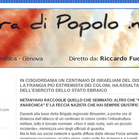
IN CISGIORDANIA UN CENTINAIO DI ISRAELIANI DEL DI
LA FRANGIA PIÙ ESTREMISTA DEI COLONI, HA ASSALT
DELL’ESERCITO DELLO STATO EBRAICO
NETANYAHU RACCOGLIE QUELLO CHE SEMINATO: ALTRO CHE “
ANARCHICA” E’ LA FECCIA NAZISTA CHE HAI SEMPRE GIUSTIFI
il.com
Davanti alla base della Brigata regionale Binyamin, a poche ore di
distanza dall’attacco di un centinaio di coloni contro l’infrastruttura
militare, tutto è tornato normale. «Non è stato nulla, solo un piccolo
incidente», minimizza uno degli ufficiali di guardia.
Ma le foto sui social network e quelle diffuse dalle stesse Forze armate
israeliane raccontano un’altra storia: nella notte fra domenica e lunedì