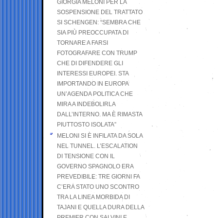
GIORGIA MELONI PER LA
SOSPENSIONE DEL TRATTATO
SI SCHENGEN: “SEMBRA CHE
SIA PIÙ PREOCCUPATA DI
TORNARE A FARSI
FOTOGRAFARE CON TRUMP
CHE DI DIFENDERE GLI
INTERESSI EUROPEI. STA
IMPORTANDO IN EUROPA
UN’AGENDA POLITICA CHE
MIRA A INDEBOLIRLA
DALL’INTERNO. MA È RIMASTA
PIUTTOSTO ISOLATA”
MELONI SI È INFILATA DA SOLA
NEL TUNNEL. L’ESCALATION
DI TENSIONE CON IL
GOVERNO SPAGNOLO ERA
PREVEDIBILE: TRE GIORNI FA
C’ERA STATO UNO SCONTRO
TRA LA LINEA MORBIDA DI
TAJANI E QUELLA DURA DELLA
PREMIER CON SALVINI E