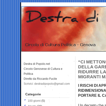
“CI METTON
Destra di Popolo.net
DELLA GAR
Circolo Genovese di Cultura e
RIDURRE LA 
Politica
MIGRANTI M
Diretto da Riccardo Fucile
Scrivici: destradipopolo@gmail.com
I RISCHI DI 
RIDIMENSIONA
Categorie
PORTARE IL C
100 giorni
(5)
Un decreto che st