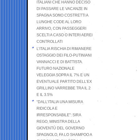
ITALIANI CHE HANNO DECISO
DI PASSARE LE VACANZE IN
SPAGNA SONO COSTRETTI A
LUNGHE CODE AL LORO
ARRIVO, CON PASSEGGERI
SCELTI A CASO O INTERI AEREI
CONTROLLATI
L’ITALIA RISCHIA DI RIMANERE
OSTAGGIO DEI FILO-PUTINIANI
VANNACCI E DI BATTISTA.
FUTURO NAZIONALE
VELEGGIA SOPRA IL 7% E UN
EVENTUALE PARTITO DELL’EX
GRILLINO VARREBBE TRA IL 2
E IL 3.5%
“DALL’ITALIA UNA MISURA
RIDICOLA E
IRRESPONSABILE”: SIRA
REGO, MINISTRA DELLA
GIOVENTÙ DEL GOVERNO
SPAGNOLO, FA LO SHAMPOO A