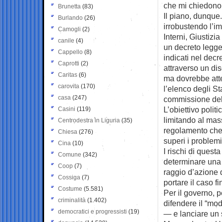
che mi chiedono 
Brunetta
(83)
Il piano, dunque.
Burlando
(26)
irrobustendo l’im
Camogli
(2)
Interni, Giustizi
canile
(4)
un decreto legge 
Cappello
(8)
indicati nel dec
Caprotti
(2)
attraverso un di
Caritas
(6)
ma dovrebbe atte
carovita
(170)
l’elenco degli St
casa
(247)
commissione dell
L’obiettivo polit
Casini
(119)
limitando al mass
Centrodestra in Liguria
(35)
regolamento che 
Chiesa
(276)
superi i problemi
Cina
(10)
I rischi di quest
Comune
(342)
determinare una f
Coop
(7)
raggio d’azione
Cossiga
(7)
portare il caso f
Costume
(5.581)
Per il governo, p
criminalità
(1.402)
difendere il “mo
democratici e progressisti
(19)
— e lanciare un 