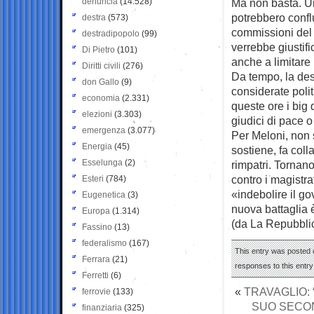
denuncia
(14.528)
Ma non basta. Un
potrebbero conflu
destra
(573)
commissioni del V
destradipopolo
(99)
verrebbe giustifi
Di Pietro
(101)
anche a limitare l
Diritti civili
(276)
Da tempo, la des
don Gallo
(9)
considerate poli
economia
(2.331)
queste ore i big 
elezioni
(3.303)
giudici di pace o
emergenza
(3.077)
Per Meloni, non si
Energia
(45)
sostiene, fa coll
Esselunga
(2)
rimpatri. Tornano
contro i magistrat
Esteri
(784)
«indebolire il g
Eugenetica
(3)
nuova battaglia è
Europa
(1.314)
(da La Repubbli
Fassino
(13)
federalismo
(167)
This entry was posted o
Ferrara
(21)
responses to this entr
Ferretti
(6)
«
TRAVAGLIO: 
ferrovie
(133)
SUO SECO
finanziaria
(325)