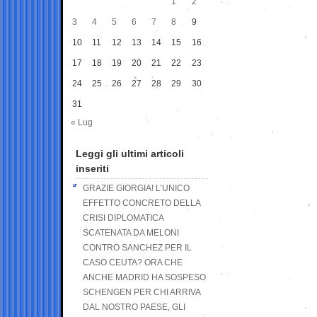
1
2
3
4
5
6
7
8
9
10
11
12
13
14
15
16
17
18
19
20
21
22
23
24
25
26
27
28
29
30
31
« Lug
Leggi gli ultimi articoli
inseriti
GRAZIE GIORGIA! L’UNICO
EFFETTO CONCRETO DELLA
CRISI DIPLOMATICA
SCATENATA DA MELONI
CONTRO SANCHEZ PER IL
CASO CEUTA? ORA CHE
ANCHE MADRID HA SOSPESO
SCHENGEN PER CHI ARRIVA
DAL NOSTRO PAESE, GLI