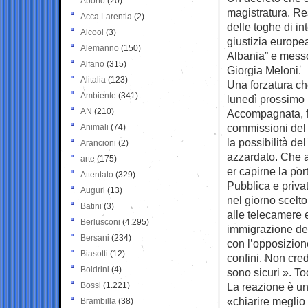
Aborto
(20)
magistratura. R
Acca Larentia
(2)
delle toghe di in
Alcool
(3)
giustizia europe
Alemanno
(150)
Albania” e messo 
Alfano
(315)
Giorgia Meloni.
Alitalia
(123)
Una forzatura ch
Ambiente
(341)
lunedì prossimo i
AN
(210)
Accompagnata, f
commissioni del 
Animali
(74)
la possibilità de
Arancioni
(2)
azzardato. Che a
arte
(175)
er capirne la port
Attentato
(329)
Pubblica e priva
Auguri
(13)
nel giorno scelt
Batini
(3)
alle telecamere 
Berlusconi
(4.295)
immigrazione dell
Bersani
(234)
con l’opposizione
Biasotti
(12)
confini. Non cre
Boldrini
(4)
sono sicuri ». To
Bossi
(1.221)
La reazione è un 
«chiarire meglio 
Brambilla
(38)