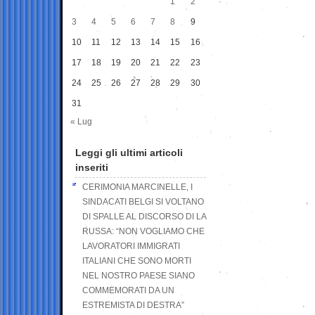
1
2
3
4
5
6
7
8
9
10
11
12
13
14
15
16
17
18
19
20
21
22
23
24
25
26
27
28
29
30
31
« Lug
Leggi gli ultimi articoli
inseriti
CERIMONIA MARCINELLE, I
SINDACATI BELGI SI VOLTANO
DI SPALLE AL DISCORSO DI LA
RUSSA: “NON VOGLIAMO CHE
LAVORATORI IMMIGRATI
ITALIANI CHE SONO MORTI
NEL NOSTRO PAESE SIANO
COMMEMORATI DA UN
ESTREMISTA DI DESTRA”