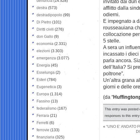
denuncia
(14.528)
invitato dai duri
afflitto dalla si
destra
(573)
odierni.
destradipopolo
(99)
E impegnato a da
Di Pietro
(101)
rousseauiana che
Diritti civili
(276)
collocazione per 
don Gallo
(9)
5 stelle.
economia
(2.331)
A sera un influen
elezioni
(3.303)
incassato i dieci
emergenza
(3.077)
parla ancora. Si
Energia
(45)
dell’Italia? Si p
Esselunga
(2)
poltrone”.
Un’altra grana al
Esteri
(784)
giorni e delle o
Eugenetica
(3)
Europa
(1.314)
(da “
Huffington
Fassino
(13)
federalismo
(167)
This entry was posted o
Ferrara
(21)
responses to this entr
Ferretti
(6)
«
“UNO E’ ANDATO F
ferrovie
(133)
DI
finanziaria
(325)