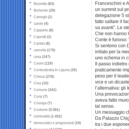
Franceschini e A
Brunetta
(83)
un summit sul pr
Burlando
(26)
delegazione 5 st
Camogli
(2)
fatto saltare il 
canile
(4)
va avanti”. Le st
Cappello
(8)
Che non hanno la
Caprotti
(2)
Conte è furioso: “
Caritas
(6)
Si sentono con D
carovita
(170)
irritato per la 
casa
(247)
uno schema in c
Il passo indietro
Casini
(119)
praticamente impo
Centrodestra in Liguria
(35)
peso per il leade
Chiesa
(276)
vice e un dicast
Cina
(10)
l’alternativa: gli I
Comune
(342)
Una provocazione
Coop
(7)
aveva fatto muro
Cossiga
(7)
tal senso.
Costume
(5.581)
Un messaggio chia
criminalità
(1.402)
Da Palazzo Chigi
democratici e progressisti
(19)
tra i due esponen