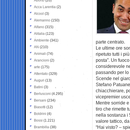
Aborto
(20)
Acca Larentia
(2)
Alcool
(3)
Alemanno
(150)
Alfano
(315)
Alitalia
(123)
Ambiente
(341)
parte centrato.
AN
(210)
Le ultime ore son
ripetuto tutti i p
Animali
(74)
posta”. Un fuoco 
Arancioni
(2)
considerevole ne
arte
(175)
passando per lo 
Attentato
(329)
Scende nel giard
Auguri
(13)
Stefano Patuanel
Batini
(3)
chiacchierare, po
Berlusconi
(4.295)
vicepremier uscen
Bersani
(234)
Mentre sorride e
Biasotti
(12)
tiro che rimette
Boldrini
(4)
nella sostanza i
Bossi
(1.221)
valore tattico, da
“Hai visto? – sp
Brambilla
(38)