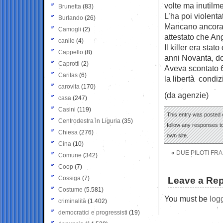
volte ma inutilm
Brunetta
(83)
L’ha poi violenta
Burlando
(26)
Mancano ancora c
Camogli
(2)
attestato che An
canile
(4)
Il killer era sta
Cappello
(8)
anni Novanta, do
Caprotti
(2)
Aveva scontato 6
Caritas
(6)
la libertà condiz
carovita
(170)
(da agenzie)
casa
(247)
Casini
(119)
This entry was posted 
Centrodestra in Liguria
(35)
follow any responses to
Chiesa
(276)
own site.
Cina
(10)
«
DUE PILOTI FR
Comune
(342)
Coop
(7)
Cossiga
(7)
Leave a Rep
Costume
(5.581)
You must be
log
criminalità
(1.402)
democratici e progressisti
(19)