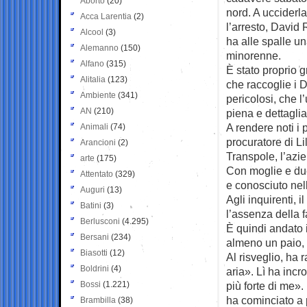
Aborto
(20)
nord. A ucciderl
Acca Larentia
(2)
l’arresto, David 
Alcool
(3)
ha alle spalle u
Alemanno
(150)
minorenne.
Alfano
(315)
È stato proprio g
Alitalia
(123)
che raccoglie i D
Ambiente
(341)
pericolosi, che l
AN
(210)
piena e dettagliat
A rendere noti i 
Animali
(74)
procuratore di Li
Arancioni
(2)
Transpole, l’azie
arte
(175)
Con moglie e due 
Attentato
(329)
e conosciuto nell
Auguri
(13)
Agli inquirenti, i
Batini
(3)
l’assenza della f
Berlusconi
(4.295)
È quindi andato 
Bersani
(234)
almeno un paio, p
Biasotti
(12)
Al risveglio, ha
Boldrini
(4)
aria». Lì ha incr
Bossi
(1.221)
più forte di me».
ha cominciato a 
Brambilla
(38)