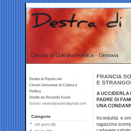
FRANCIA S
Destra di Popolo.net
E STRANGO
Circolo Genovese di Cultura e
Politica
A UCCIDERLA 
Diretto da Riccardo Fucile
PADRE DI FAM
Scrivici: destradipopolo@gmail.com
UNA CONDANN
Categorie
Incredulità e orr
ragazzina scom
100 giorni
(5)
cadavere sabato