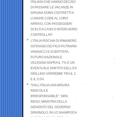
ITALIANI CHE HANNO DECISO
DI PASSARE LE VACANZE IN
SPAGNA SONO COSTRETTI A
LUNGHE CODE AL LORO
ARRIVO, CON PASSEGGERI
SCELTI A CASO O INTERI AEREI
CONTROLLATI
L’ITALIA RISCHIA DI RIMANERE
OSTAGGIO DEI FILO-PUTINIANI
VANNACCI E DI BATTISTA.
FUTURO NAZIONALE
VELEGGIA SOPRA IL 7% E UN
EVENTUALE PARTITO DELL’EX
GRILLINO VARREBBE TRA IL 2
E IL 3.5%
“DALL’ITALIA UNA MISURA
RIDICOLA E
IRRESPONSABILE”: SIRA
REGO, MINISTRA DELLA
GIOVENTÙ DEL GOVERNO
SPAGNOLO, FA LO SHAMPOO A