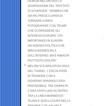
GIORGIA MELONI PER LA
SOSPENSIONE DEL TRATTATO
SI SCHENGEN: “SEMBRA CHE
SIA PIÙ PREOCCUPATA DI
TORNARE A FARSI
FOTOGRAFARE CON TRUMP
CHE DI DIFENDERE GLI
INTERESSI EUROPEI. STA
IMPORTANDO IN EUROPA
UN’AGENDA POLITICA CHE
MIRA A INDEBOLIRLA
DALL’INTERNO. MA È RIMASTA
PIUTTOSTO ISOLATA”
MELONI SI È INFILATA DA SOLA
NEL TUNNEL. L’ESCALATION
DI TENSIONE CON IL
GOVERNO SPAGNOLO ERA
PREVEDIBILE: TRE GIORNI FA
C’ERA STATO UNO SCONTRO
TRA LA LINEA MORBIDA DI
TAJANI E QUELLA DURA DELLA
PREMIER CON SALVINI E