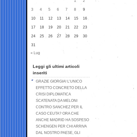
1
2
3
4
5
6
7
8
9
10
11
12
13
14
15
16
17
18
19
20
21
22
23
24
25
26
27
28
29
30
31
« Lug
Leggi gli ultimi articoli
inseriti
GRAZIE GIORGIA! L’UNICO
EFFETTO CONCRETO DELLA
CRISI DIPLOMATICA
SCATENATA DA MELONI
CONTRO SANCHEZ PER IL
CASO CEUTA? ORA CHE
ANCHE MADRID HA SOSPESO
SCHENGEN PER CHI ARRIVA
DAL NOSTRO PAESE, GLI