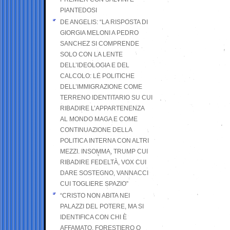
PIANTEDOSI
DE ANGELIS: “LA RISPOSTA DI
GIORGIA MELONI A PEDRO
SANCHEZ SI COMPRENDE
SOLO CON LA LENTE
DELL’IDEOLOGIA E DEL
CALCOLO: LE POLITICHE
DELL’IMMIGRAZIONE COME
TERRENO IDENTITARIO SU CUI
RIBADIRE L’APPARTENENZA
AL MONDO MAGA E COME
CONTINUAZIONE DELLA
POLITICA INTERNA CON ALTRI
MEZZI. INSOMMA, TRUMP CUI
RIBADIRE FEDELTÀ, VOX CUI
DARE SOSTEGNO, VANNACCI
CUI TOGLIERE SPAZIO”
“CRISTO NON ABITA NEI
PALAZZI DEL POTERE, MA SI
IDENTIFICA CON CHI È
AFFAMATO, FORESTIERO O