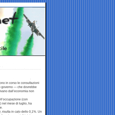
no in corso le consultazioni
vo governo — che dovrebbe
arrivano dall’economia non
 dell’occupazione (con
 nel mese di luglio, ha
e.
, risulta in calo dello 0,1%. Un