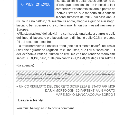
risultato al limite della recessione, come da
«Prosegue ormai da cinque trimestri la fas
caratterizza l’economia italiana a partire 
scrive l’Istat nel suo rapporto sulla situaz
secondi trimestre del 2019. Su base annua, i
risulta in calo dello 0,1%, mentre tra aprile, maggio e giugno è in sta
lasciano ben sperare e che confermano i timori già mostrati nei mesi s
Europea.
«Alla stagnazione dell’attività ha corrisposto una battuta d’arresto de
dell’input di lavoro: le ore lavorate sono diminuite dello 0,1%», prosegu
Pil del secondo trimestre.
E a trascinare verso il basso il trend (che difficilmente risalirà nei rest
i dati che riguardano l’agricoltura e l’industria, due fiori all’occhiello
dell’economia italiana. Numeri positivi, ma che non rendono meno amar
servizi: il +0,1%, però, nulla può contro il -1,2 e -0,4% degli altri settori
(da agenzie)
This entry was posted on venerdì, Agosto 30th, 2019 at 20:40 and is filed under
economia
. You can follow any resp
You can
leave a response
, or
trackback
from your own site.
«
UNICO RISULTATO DEL DECRETO SICUREZZA E’ STATO FAR MOR
DA UN MORTO OGNI 30 PARTENTI A UN MORTO 
MARE JONIO, MANCA ACQUA A BORDO E 
Leave a Reply
You must be
logged in
to post a comment.