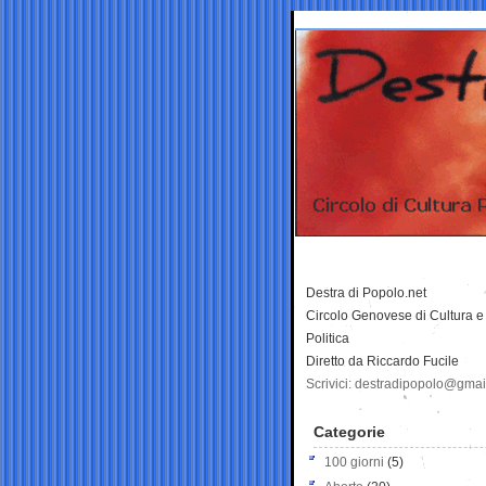
Destra di Popolo.net
Circolo Genovese di Cultura e
Politica
Diretto da Riccardo Fucile
Scrivici: destradipopolo@gma
Categorie
100 giorni
(5)