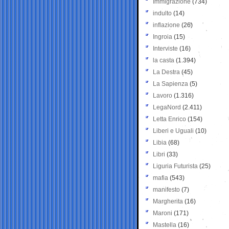
Immigrazione
(734)
indulto
(14)
inflazione
(26)
Ingroia
(15)
Interviste
(16)
la casta
(1.394)
La Destra
(45)
La Sapienza
(5)
Lavoro
(1.316)
LegaNord
(2.411)
Letta Enrico
(154)
Liberi e Uguali
(10)
Libia
(68)
Libri
(33)
Liguria Futurista
(25)
mafia
(543)
manifesto
(7)
Margherita
(16)
Maroni
(171)
Mastella
(16)