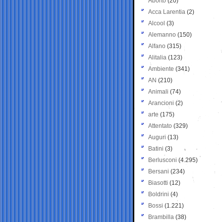
Aborto
(20)
Acca Larentia
(2)
Alcool
(3)
Alemanno
(150)
Alfano
(315)
Alitalia
(123)
Ambiente
(341)
AN
(210)
Animali
(74)
Arancioni
(2)
arte
(175)
Attentato
(329)
Auguri
(13)
Batini
(3)
Berlusconi
(4.295)
Bersani
(234)
Biasotti
(12)
Boldrini
(4)
Bossi
(1.221)
Brambilla
(38)