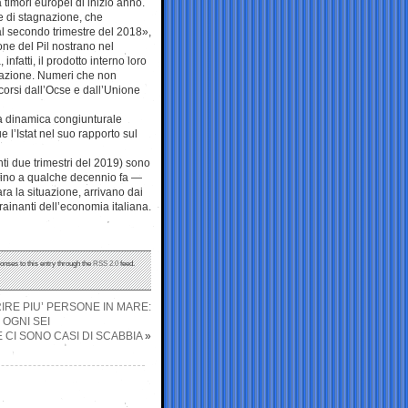
 timori europei di inizio anno.
e di stagnazione, che
dal secondo trimestre del 2018»,
ione del Pil nostrano nel
nfatti, il prodotto interno loro
gnazione. Numeri che non
corsi dall’Ocse e dall’Unione
lla dinamica congiunturale
e l’Istat nel suo rapporto sul
anti due trimestri del 2019) sono
 — fino a qualche decennio fa —
a la situazione, arrivano dai
 trainanti dell’economia italiana.
onses to this entry through the
RSS 2.0
feed.
IRE PIU’ PERSONE IN MARE:
OGNI SEI
CI SONO CASI DI SCABBIA
»