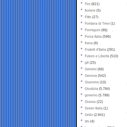
Fini
(821)
fioriere
(5)
Fitto
(27)
Fontana di Trevi
(1)
Formigoni
(90)
Forza Italia
(596)
frana
(9)
Fratelli d'Italia
(291)
Futuro e Libertà
(510)
g8
(25)
Gelmini
(68)
Genova
(542)
Giannino
(10)
Giustizia
(5.784)
governo
(5.799)
Grasso
(22)
Green Italia
(1)
Grillo
(2.941)
Idv
(4)