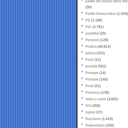
partito del popolo della libe
(30)
Partito Democratico
(1.034)
PD
(1.188)
PdL
(2.781)
pedofilia
(25)
Pensioni
(129)
Politica
(40.814)
polizia
(253)
Porto
(12)
povertà
(502)
Presepe
(14)
Primarie
(149)
Prodi
(52)
Provincia
(139)
radici e valori
(3.682)
RAI
(359)
rapine
(37)
Razzismo
(1.410)
Referendum
(200)