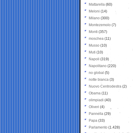
Mattarella
(60)
Meloni
(14)
Milano
(300)
Montezemolo
(7)
Monti
(357)
moschea
(11)
Musso
(10)
Muti
(10)
Napoli
(319)
Napolitano
(220)
no global
(5)
notte bianca
(3)
Nuovo Centrodestra
(2)
Obama
(11)
olimpiadi
(40)
Oliveri
(4)
Pannella
(29)
Papa
(33)
Parlamento
(1.428)