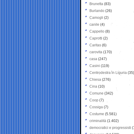
Brunetta
(83)
Burlando
(26)
Camogli
(2)
canile
(4)
Cappello
(8)
Caprotti
(2)
Caritas
(6)
carovita
(170)
casa
(247)
Casini
(119)
Centrodestra in Liguria
(35
Chiesa
(276)
Cina
(10)
Comune
(342)
Coop
(7)
Cossiga
(7)
Costume
(5.581)
criminalità
(1.402)
democratici e progressisti
(