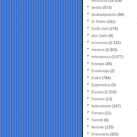
denuncia
(14.528)
destra
(573)
destradipopolo
(99)
Di Pietro
(101)
Diritti civili
(276)
don Gallo
(9)
economia
(2.331)
elezioni
(3.303)
emergenza
(3.077)
Energia
(45)
Esselunga
(2)
Esteri
(784)
Eugenetica
(3)
Europa
(1.314)
Fassino
(13)
federalismo
(167)
Ferrara
(21)
Ferretti
(6)
ferrovie
(133)
finanziaria
(325)