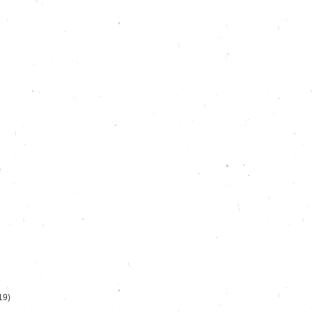
)
19)