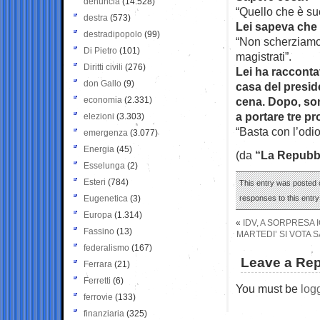
denuncia
(14.528)
“Quello che è s
destra
(573)
Lei sapeva che 
destradipopolo
(99)
“Non scherziamo.
Di Pietro
(101)
magistrati”.
Diritti civili
(276)
Lei ha raccontat
don Gallo
(9)
casa del preside
economia
(2.331)
cena. Dopo, son
a portare tre pr
elezioni
(3.303)
“Basta con l’odio.
emergenza
(3.077)
Energia
(45)
(da
“La Repubb
Esselunga
(2)
Esteri
(784)
This entry was posted 
Eugenetica
(3)
responses to this entr
Europa
(1.314)
«
IDV, A SORPRESA
Fassino
(13)
MARTEDI’ SI VOTA 
federalismo
(167)
Leave a Rep
Ferrara
(21)
Ferretti
(6)
You must be
log
ferrovie
(133)
finanziaria
(325)