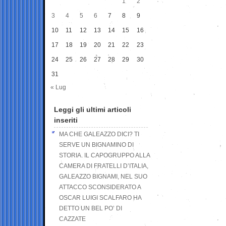
1
2
3
4
5
6
7
8
9
10
11
12
13
14
15
16
17
18
19
20
21
22
23
24
25
26
27
28
29
30
31
« Lug
Leggi gli ultimi articoli
inseriti
MA CHE GALEAZZO DICI? TI
SERVE UN BIGNAMINO DI
STORIA. IL CAPOGRUPPO ALLA
CAMERA DI FRATELLI D’ITALIA,
GALEAZZO BIGNAMI, NEL SUO
ATTACCO SCONSIDERATO A
OSCAR LUIGI SCALFARO HA
DETTO UN BEL PO’ DI
CAZZATE