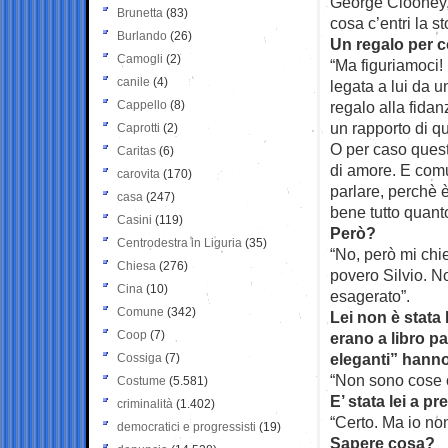
George Clooney, 
Brunetta
(83)
cosa c’entri la st
Burlando
(26)
Un regalo per c
Camogli
(2)
“Ma figuriamoci!
canile
(4)
legata a lui da u
Cappello
(8)
regalo alla fidan
un rapporto di q
Caprotti
(2)
O per caso quest
Caritas
(6)
di amore. E comu
carovita
(170)
parlare, perchè 
casa
(247)
bene tutto quant
Casini
(119)
Però?
Centrodestra in Liguria
(35)
“No, però mi chi
Chiesa
(276)
povero Silvio. N
Cina
(10)
esagerato”.
Comune
(342)
Lei non è stata 
Coop
(7)
erano a libro p
eleganti” hanno 
Cossiga
(7)
“Non sono cose 
Costume
(5.581)
E’ stata lei a p
criminalità
(1.402)
“Certo. Ma io no
democratici e progressisti
(19)
Sapere cosa?