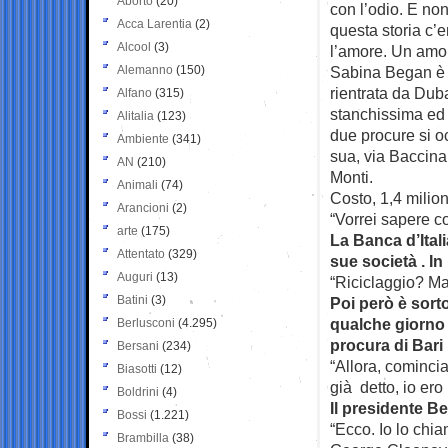
Aborto
(20)
con l’odio. E non
Acca Larentia
(2)
questa storia c’e
Alcool
(3)
l’amore. Un amor
Alemanno
(150)
Sabina Began è
rientrata da Duba
Alfano
(315)
stanchissima ed
Alitalia
(123)
due procure si o
Ambiente
(341)
sua, via Baccina
AN
(210)
Monti.
Animali
(74)
Costo, 1,4 milion
Arancioni
(2)
“Vorrei sapere co
arte
(175)
La Banca d’Itali
Attentato
(329)
sue società . I
Auguri
(13)
“Riciclaggio? Ma
Batini
(3)
Poi però è sorto
qualche giorno 
Berlusconi
(4.295)
procura di Bari
Bersani
(234)
“Allora, comincia
Biasotti
(12)
già detto, io er
Boldrini
(4)
Il presidente B
Bossi
(1.221)
“Ecco. Io lo chi
Brambilla
(38)