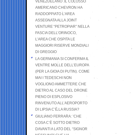
VENEZUELANO .IL COLOSSO
AMERICANO CHEVRON HA
RADDOPPIATO L’AREA
ASSEGNATA ALLA JOINT
VENTURE “PETROPIAR” NELLA
FASCIA DELL’ORINOCO,
L’AREA CHE OSPITA LE
MAGGIORI RISERVE MONDIALI
DI GREGGIO
LA GERMANIA SI CONFERMA IL
VENTRE MOLLE DELL’EUROPA
(PER LA GIOIA DI PUTIN). COME
MAI I TEDESCHI NON
VOGLIONO AMMETTERE CHE
DIETRO AL CASO DEL DRONE
PIENO DI ESPLOSIVO
RINVENUTO ALL’AEROPORTO
DI LIPSIA C’È LA RUSSIA?
GIULIANO FERRARA: ’CHE
COSA C’È SOTTO DIETRO
DAVANTI A LATO DEL “SIGNOR