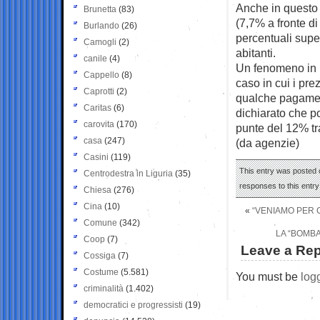
Anche in questo 
Brunetta
(83)
(7,7% a fronte di
Burlando
(26)
percentuali super
Camogli
(2)
abitanti.
canile
(4)
Un fenomeno in 
Cappello
(8)
caso in cui i pre
Caprotti
(2)
qualche pagament
Caritas
(6)
dichiarato che p
carovita
(170)
punte del 12% tra
casa
(247)
(da agenzie)
Casini
(119)
This entry was posted 
Centrodestra in Liguria
(35)
responses to this entr
Chiesa
(276)
Cina
(10)
«
“VENIAMO PER C
Comune
(342)
LA “BOMBA
Coop
(7)
Leave a Rep
Cossiga
(7)
Costume
(5.581)
You must be
log
criminalità
(1.402)
democratici e progressisti
(19)