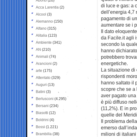
Aborto
(20)
di luce e gas: a
Acca Larentia
(2)
dell’energia 4,7 
Alcool
(3)
pagamento di una
Alemanno
(150)
aumentare se i p
Alfano
(315)
Il dato eloquent
Alitalia
(123)
da Facile.it agli
Ambiente
(341)
secondo la quale 
AN
(210)
hanno dichiarato c
potrebbero trovar
Animali
(74)
energetiche.
Arancioni
(2)
La situazione di
arte
(175)
rispondenti moro
Attentato
(329)
hanno saltato il
Auguri
(13)
scopre che se a l
Batini
(3)
aver pagato una o
Berlusconi
(4.295)
è più diffuso nel
Bersani
(234)
(11,2%). E in pro
Biasotti
(12)
quelle del Merid
Boldrini
(4)
Il problema dell
Bossi
(1.221)
emerso dall’inda
milioni di italia
Brambilla
(38)