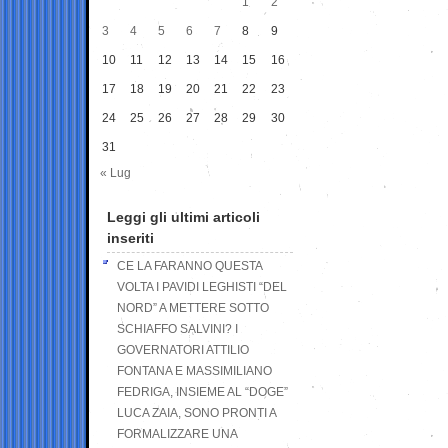
1
2
3
4
5
6
7
8
9
10
11
12
13
14
15
16
17
18
19
20
21
22
23
24
25
26
27
28
29
30
31
« Lug
Leggi gli ultimi articoli
inseriti
CE LA FARANNO QUESTA
VOLTA I PAVIDI LEGHISTI “DEL
NORD” A METTERE SOTTO
SCHIAFFO SALVINI? I
GOVERNATORI ATTILIO
FONTANA E MASSIMILIANO
FEDRIGA, INSIEME AL “DOGE”
LUCA ZAIA, SONO PRONTI A
FORMALIZZARE UNA