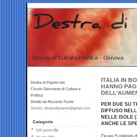
ITALIA IN B
Destra di Popolo.net
HANNO PAGA
Circolo Genovese di Cultura e
DELL’AUME
Politica
Diretto da Riccardo Fucile
PER DUE SU T
Scrivici: destradipopolo@gmail.com
DIFFUSO NELLE
NELLE ISOLE 
Categorie
ANCHE LE SP
100 giorni
(5)
Quasi 5 milioni d