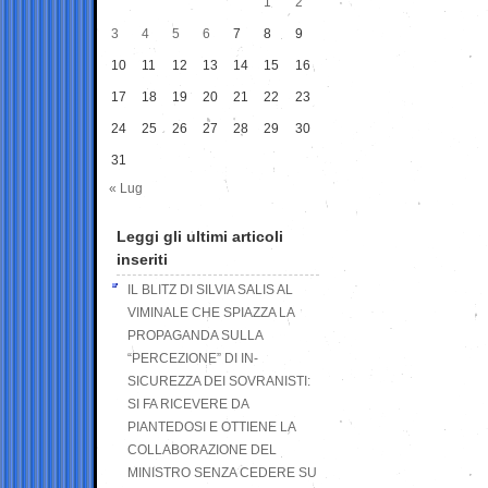
1
2
3
4
5
6
7
8
9
10
11
12
13
14
15
16
17
18
19
20
21
22
23
24
25
26
27
28
29
30
31
« Lug
Leggi gli ultimi articoli
inseriti
IL BLITZ DI SILVIA SALIS AL
VIMINALE CHE SPIAZZA LA
PROPAGANDA SULLA
“PERCEZIONE” DI IN-
SICUREZZA DEI SOVRANISTI:
SI FA RICEVERE DA
PIANTEDOSI E OTTIENE LA
COLLABORAZIONE DEL
MINISTRO SENZA CEDERE SU