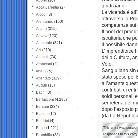
Aborto
(20)
giudiziario.
Acca Larentia
(2)
La vicenda è all’
Alcool
(3)
attraverso la Pr
Alemanno
(150)
competenza sui co
Alfano
(315)
Il pool del proc
Alitalia
(123)
istruttoria che p
Ambiente
(341)
il possibile dann
AN
(210)
L’imprenditrice h
della Cultura, an
Animali
(74)
Volo.
Arancioni
(2)
Sangiuliano sin 
arte
(175)
stato speso per 
Attentato
(329)
all’amante quest
Auguri
(13)
contributi di ent
Batini
(3)
soldi personali e 
Berlusconi
(4.295)
segreteria del m
Bersani
(234)
dopo l’esposto p
Biasotti
(12)
(da La Repubbli
Boldrini
(4)
Bossi
(1.221)
This entry was posted o
responses to this entr
Brambilla
(38)