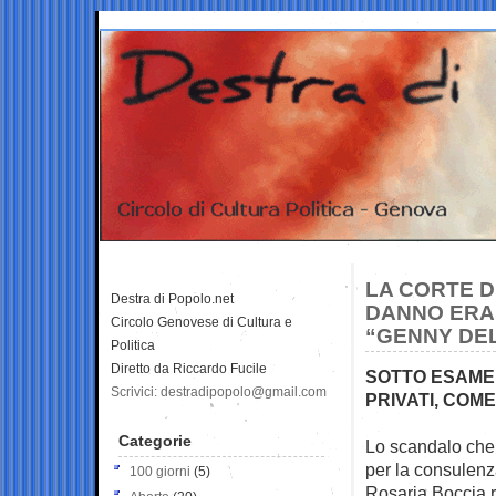
LA CORTE D
Destra di Popolo.net
DANNO ERAR
Circolo Genovese di Cultura e
“GENNY DE
Politica
Diretto da Riccardo Fucile
SOTTO ESAME 
Scrivici: destradipopolo@gmail.com
PRIVATI, COME
Categorie
Lo scandalo che 
per la
consulenz
100 giorni
(5)
Rosaria Boccia r