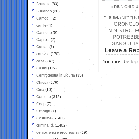
Brunetta
(83)
«
RIUNIONI D’U
Burlando
(26)
‘’DOMANI”: “
Camogli
(2)
CRONOLOG
canile
(4)
MINISTRO. 
Cappello
(8)
POTREBBE 
Caprotti
(2)
SANGIULIA
Caritas
(6)
Leave a Rep
carovita
(170)
You must be
log
casa
(247)
Casini
(119)
Centrodestra in Liguria
(35)
Chiesa
(276)
Cina
(10)
Comune
(342)
Coop
(7)
Cossiga
(7)
Costume
(5.581)
criminalità
(1.402)
democratici e progressisti
(19)