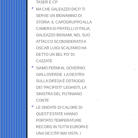
TASER E CP
MA CHE GALEAZZO DICI? TI
SERVE UN BIGNAMINO DI
STORIA. IL CAPOGRUPPO ALLA
CAMERA DI FRATELLI D’ITALIA,
GALEAZZO BIGNAMI, NEL SUO
ATTACCO SCONSIDERATO A
OSCAR LUIGI SCALFARO HA
DETTO UN BEL PO’ DI
CAZZATE
SIAMO FERMI AL GOVERNO
GIALLOVERDE: LA DESTRA
SULLA DIFESA È OSTAGGIO
DEI “PACIFISTI” LEGHISTI, LA
SINISTRA DEL PUTINIANO
CONTE
LE ONDATE DI CALORE DI
QUEST’ESTATE HANNO
PORTATO TEMPERATURE
RECORD IN TUTTA EUROPA E
UNA SICCITA’ MAI VISTA. I