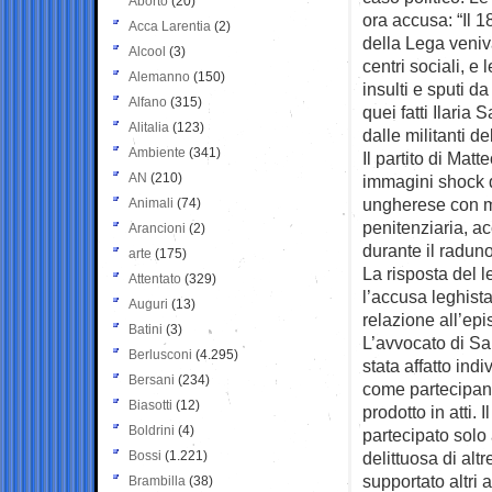
Aborto
(20)
ora accusa: “Il 
Acca Larentia
(2)
della Lega veniva
Alcool
(3)
centri sociali, e
Alemanno
(150)
insulti e sputi d
Alfano
(315)
quei fatti Ilaria 
Alitalia
(123)
dalle militanti de
Ambiente
(341)
Il partito di Matt
AN
(210)
immagini shock d
ungherese con ma
Animali
(74)
penitenziaria, a
Arancioni
(2)
durante il raduno
arte
(175)
La risposta del 
Attentato
(329)
l’accusa leghista
Auguri
(13)
relazione all’ep
Batini
(3)
L’avvocato di Sal
Berlusconi
(4.295)
stata affatto ind
Bersani
(234)
come partecipant
Biasotti
(12)
prodotto in atti.
Boldrini
(4)
partecipato solo
Bossi
(1.221)
delittuosa di al
supportato altri a
Brambilla
(38)