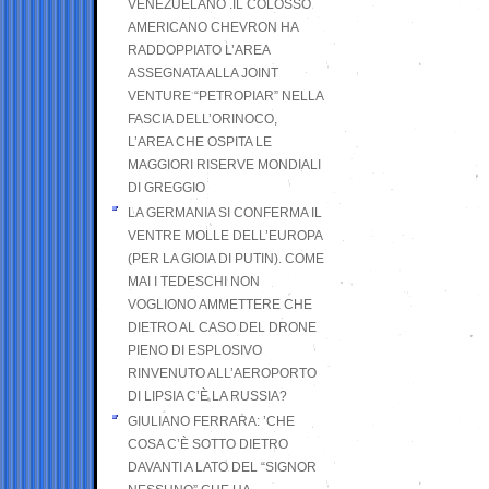
VENEZUELANO .IL COLOSSO
AMERICANO CHEVRON HA
RADDOPPIATO L’AREA
ASSEGNATA ALLA JOINT
VENTURE “PETROPIAR” NELLA
FASCIA DELL’ORINOCO,
L’AREA CHE OSPITA LE
MAGGIORI RISERVE MONDIALI
DI GREGGIO
LA GERMANIA SI CONFERMA IL
VENTRE MOLLE DELL’EUROPA
(PER LA GIOIA DI PUTIN). COME
MAI I TEDESCHI NON
VOGLIONO AMMETTERE CHE
DIETRO AL CASO DEL DRONE
PIENO DI ESPLOSIVO
RINVENUTO ALL’AEROPORTO
DI LIPSIA C’È LA RUSSIA?
GIULIANO FERRARA: ’CHE
COSA C’È SOTTO DIETRO
DAVANTI A LATO DEL “SIGNOR