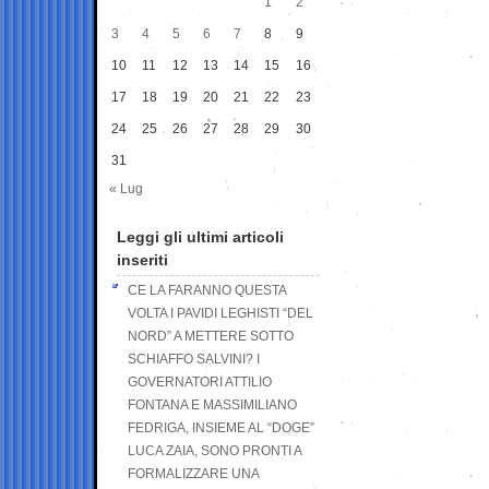
1
2
3
4
5
6
7
8
9
10
11
12
13
14
15
16
17
18
19
20
21
22
23
24
25
26
27
28
29
30
31
« Lug
Leggi gli ultimi articoli
inseriti
CE LA FARANNO QUESTA
VOLTA I PAVIDI LEGHISTI “DEL
NORD” A METTERE SOTTO
SCHIAFFO SALVINI? I
GOVERNATORI ATTILIO
FONTANA E MASSIMILIANO
FEDRIGA, INSIEME AL “DOGE”
LUCA ZAIA, SONO PRONTI A
FORMALIZZARE UNA