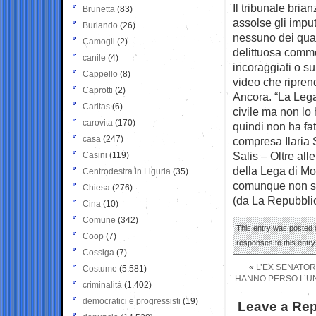
Il tribunale bria
Brunetta
(83)
assolse gli impu
Burlando
(26)
nessuno dei quatt
Camogli
(2)
delittuosa comme
canile
(4)
incoraggiati o s
Cappello
(8)
video che riprend
Caprotti
(2)
Ancora. “La Lega 
Caritas
(6)
civile ma non lo 
carovita
(170)
quindi non ha fat
casa
(247)
compresa Ilaria S
Salis – Oltre all
Casini
(119)
della Lega di Mo
Centrodestra in Liguria
(35)
comunque non si c
Chiesa
(276)
(da La Repubbli
Cina
(10)
Comune
(342)
This entry was posted 
Coop
(7)
responses to this entr
Cossiga
(7)
«
L’EX SENATORE
Costume
(5.581)
HANNO PERSO L’U
criminalità
(1.402)
democratici e progressisti
(19)
Leave a Rep