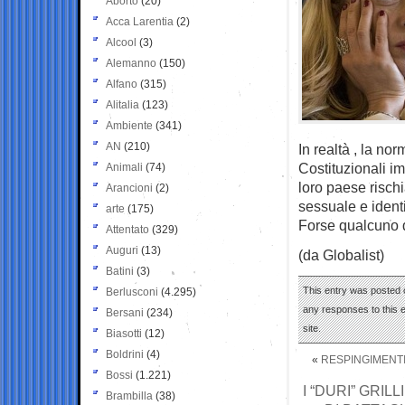
Aborto
(20)
Acca Larentia
(2)
Alcool
(3)
Alemanno
(150)
Alfano
(315)
Alitalia
(123)
Ambiente
(341)
AN
(210)
In realtà , la n
Costituzionali i
Animali
(74)
loro paese risch
Arancioni
(2)
sessuale e ident
arte
(175)
Forse qualcuno d
Attentato
(329)
Auguri
(13)
(da Globalist)
Batini
(3)
This entry was posted 
Berlusconi
(4.295)
any responses to this 
Bersani
(234)
site.
Biasotti
(12)
Boldrini
(4)
«
RESPINGIMENTI 
Bossi
(1.221)
I “DURI” GRI
Brambilla
(38)