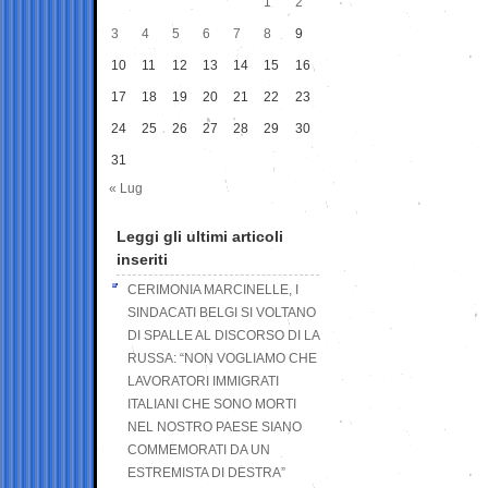
1
2
3
4
5
6
7
8
9
10
11
12
13
14
15
16
17
18
19
20
21
22
23
24
25
26
27
28
29
30
31
« Lug
Leggi gli ultimi articoli
inseriti
CERIMONIA MARCINELLE, I
SINDACATI BELGI SI VOLTANO
DI SPALLE AL DISCORSO DI LA
RUSSA: “NON VOGLIAMO CHE
LAVORATORI IMMIGRATI
ITALIANI CHE SONO MORTI
NEL NOSTRO PAESE SIANO
COMMEMORATI DA UN
ESTREMISTA DI DESTRA”