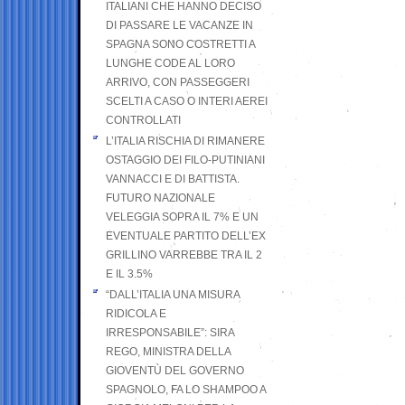
ITALIANI CHE HANNO DECISO
DI PASSARE LE VACANZE IN
SPAGNA SONO COSTRETTI A
LUNGHE CODE AL LORO
ARRIVO, CON PASSEGGERI
SCELTI A CASO O INTERI AEREI
CONTROLLATI
L’ITALIA RISCHIA DI RIMANERE
OSTAGGIO DEI FILO-PUTINIANI
VANNACCI E DI BATTISTA.
FUTURO NAZIONALE
VELEGGIA SOPRA IL 7% E UN
EVENTUALE PARTITO DELL’EX
GRILLINO VARREBBE TRA IL 2
E IL 3.5%
“DALL’ITALIA UNA MISURA
RIDICOLA E
IRRESPONSABILE”: SIRA
REGO, MINISTRA DELLA
GIOVENTÙ DEL GOVERNO
SPAGNOLO, FA LO SHAMPOO A