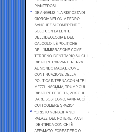
PIANTEDOSI
DE ANGELIS: “LA RISPOSTA DI
GIORGIA MELONI A PEDRO
SANCHEZ SI COMPRENDE
SOLO CON LA LENTE
DELL’IDEOLOGIA E DEL
CALCOLO: LE POLITICHE
DELL’IMMIGRAZIONE COME
TERRENO IDENTITARIO SU CUI
RIBADIRE L’APPARTENENZA
AL MONDO MAGA E COME
CONTINUAZIONE DELLA
POLITICA INTERNA CON ALTRI
MEZZI. INSOMMA, TRUMP CUI
RIBADIRE FEDELTÀ, VOX CUI
DARE SOSTEGNO, VANNACCI
CUI TOGLIERE SPAZIO”
“CRISTO NON ABITA NEI
PALAZZI DEL POTERE, MA SI
IDENTIFICA CON CHI È
AFFAMATO, FORESTIERO O