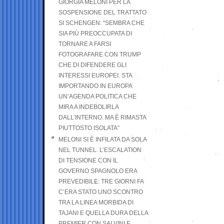
GIORGIA MELONI PER LA
SOSPENSIONE DEL TRATTATO
SI SCHENGEN: “SEMBRA CHE
SIA PIÙ PREOCCUPATA DI
TORNARE A FARSI
FOTOGRAFARE CON TRUMP
CHE DI DIFENDERE GLI
INTERESSI EUROPEI. STA
IMPORTANDO IN EUROPA
UN’AGENDA POLITICA CHE
MIRA A INDEBOLIRLA
DALL’INTERNO. MA È RIMASTA
PIUTTOSTO ISOLATA”
MELONI SI È INFILATA DA SOLA
NEL TUNNEL. L’ESCALATION
DI TENSIONE CON IL
GOVERNO SPAGNOLO ERA
PREVEDIBILE: TRE GIORNI FA
C’ERA STATO UNO SCONTRO
TRA LA LINEA MORBIDA DI
TAJANI E QUELLA DURA DELLA
PREMIER CON SALVINI E