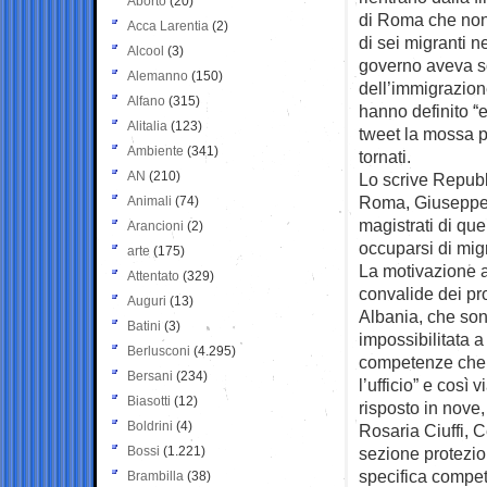
Aborto
(20)
di Roma che non
Acca Larentia
(2)
di sei migranti ne
Alcool
(3)
governo aveva so
Alemanno
(150)
dell’immigrazio
Alfano
(315)
hanno definito “
Alitalia
(123)
tweet la mossa po
Ambiente
(341)
tornati.
AN
(210)
Lo scrive Repubb
Roma, Giuseppe M
Animali
(74)
magistrati di qu
Arancioni
(2)
occuparsi di mi
arte
(175)
La motivazione a
Attentato
(329)
convalide dei pro
Auguri
(13)
Albania, che son
Batini
(3)
impossibilitata a
Berlusconi
(4.295)
competenze che 
Bersani
(234)
l’ufficio” e così 
Biasotti
(12)
risposto in nove
Boldrini
(4)
Rosaria Ciuffi, 
Bossi
(1.221)
sezione protezio
specifica compe
Brambilla
(38)