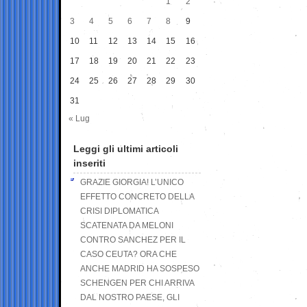
1
2
3
4
5
6
7
8
9
10
11
12
13
14
15
16
17
18
19
20
21
22
23
24
25
26
27
28
29
30
31
« Lug
Leggi gli ultimi articoli
inseriti
GRAZIE GIORGIA! L’UNICO
EFFETTO CONCRETO DELLA
CRISI DIPLOMATICA
SCATENATA DA MELONI
CONTRO SANCHEZ PER IL
CASO CEUTA? ORA CHE
ANCHE MADRID HA SOSPESO
SCHENGEN PER CHI ARRIVA
DAL NOSTRO PAESE, GLI