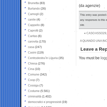
Brunetta
(83)
(da agenzie)
Burlando
(26)
Camogli
(2)
This entry was posted 
canile
(4)
any responses to this 
Cappello
(8)
site.
Caprotti
(2)
«
CASO ASSO29,
Caritas
(6)
A QUANDO UNA IN
carovita
(170)
casa
(247)
Leave a Rep
Casini
(119)
You must be
log
Centrodestra in Liguria
(35)
Chiesa
(276)
Cina
(10)
Comune
(342)
Coop
(7)
Cossiga
(7)
Costume
(5.581)
criminalità
(1.402)
democratici e progressisti
(19)