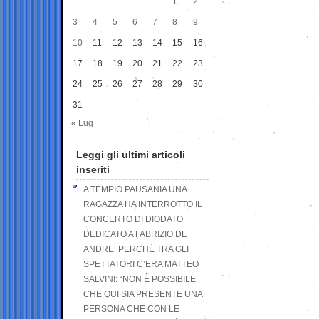
1
2
3
4
5
6
7
8
9
10
11
12
13
14
15
16
17
18
19
20
21
22
23
24
25
26
27
28
29
30
31
« Lug
Leggi gli ultimi articoli
inseriti
A TEMPIO PAUSANIA UNA
RAGAZZA HA INTERROTTO IL
CONCERTO DI DIODATO
DEDICATO A FABRIZIO DE
ANDRE’ PERCHÉ TRA GLI
SPETTATORI C’ERA MATTEO
SALVINI: “NON È POSSIBILE
CHE QUI SIA PRESENTE UNA
PERSONA CHE CON LE