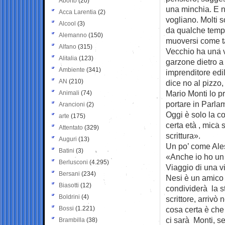
Aborto
(20)
una minchia. E n
Acca Larentia
(2)
vogliano. Molti 
Alcool
(3)
da qualche tempo
Alemanno
(150)
muoversi come t
Alfano
(315)
Vecchio ha una v
Alitalia
(123)
garzone dietro a
Ambiente
(341)
imprenditore edil
AN
(210)
dice no al pizzo,
Mario Monti lo p
Animali
(74)
portare in Parla
Arancioni
(2)
Oggi è solo la c
arte
(175)
certa età , mica
Attentato
(329)
scrittura».
Auguri
(13)
Un po’ come Aless
Batini
(3)
«Anche io ho un 
Berlusconi
(4.295)
Viaggio di una vi
Bersani
(234)
Nesi è un amico c
Biasotti
(12)
condividerà la s
Boldrini
(4)
scrittore, arrivò
Bossi
(1.221)
cosa certa è che 
ci sarà Monti, se
Brambilla
(38)