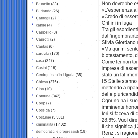
Non dovrebbe es
Brunetta
(83)
«L’esperienza a
Burlando
(26)
«Credo di essere
Camogli
(2)
Grillini in fuga
canile
(4)
Tra gli esordienti
Cappello
(8)
dall’ingombrante 
Caprotti
(2)
Silvia Giordano n
Caritas
(6)
«Ma qui mi sento
carovita
(170)
biotestamento, 
casa
(247)
Come lei non tor
impresa di ascen
Casini
(119)
stato un fallimen
Centrodestra in Liguria
(35)
I 5 Stelle stann
Chiesa
(276)
mettendo a riparo
Cina
(10)
delle pluricandid
Comune
(342)
Ognuno ha i suoi
Coop
(7)
imminente horror
Cossiga
(7)
Ieri si faceva di
Costume
(5.581)
28,6%. Vuol dire
criminalità
(1.402)
Il che significa 
democratici e progressisti
(19)
Renzi, si ragiona