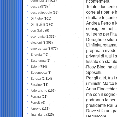
denuncia
(14.528)
riconfermerà .
Totale: duecento
destra
(573)
corre ai ripari e
destradipopolo
(99)
sfruttare le cont
Di Pietro
(101)
Andrea Ferro e M
Diritti civili
(276)
consigliere nel L
don Gallo
(9)
sul treno per l’I
economia
(2.331)
Deroghe e silura
elezioni
(3.303)
L’infinita rottam
emergenza
(3.077)
prepara a rived
Energia
(45)
privarsi di tutti 
Esselunga
(2)
fissato da statuto
Rosy Bindi ha gi
Esteri
(784)
Sposetti.
Eugenetica
(3)
Per gli altri, tr
Europa
(1.314)
i ministri Marco 
Fassino
(13)
Anna Finocchiaro
federalismo
(167)
ma con il sogno di
Ferrara
(21)
godranno la pens
Ferretti
(6)
presidente Rai Se
ferrovie
(133)
Dove si fa un gra
finanziaria
(325)
Berlusconi.