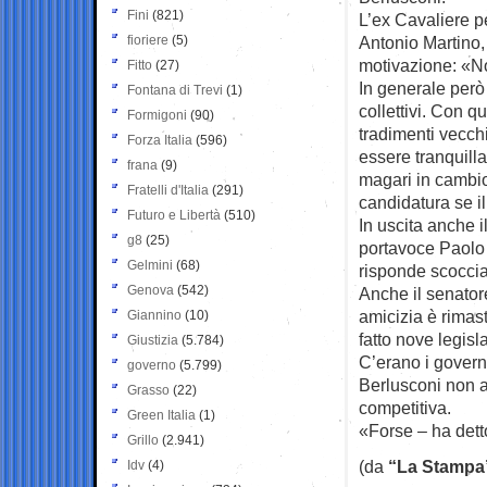
Fini
(821)
L’ex Cavaliere pe
fioriere
(5)
Antonio Martino,
motivazione: «No
Fitto
(27)
In generale però 
Fontana di Trevi
(1)
collettivi. Con q
Formigoni
(90)
tradimenti vecch
Forza Italia
(596)
essere tranquill
frana
(9)
magari in cambio
Fratelli d'Italia
(291)
candidatura se il
Futuro e Libertà
(510)
In uscita anche 
g8
(25)
portavoce Paolo 
Gelmini
(68)
risponde scoccia
Genova
(542)
Anche il senator
amicizia è rimas
Giannino
(10)
fatto nove legisl
Giustizia
(5.784)
C’erano i govern
governo
(5.799)
Berlusconi non a
Grasso
(22)
competitiva.
Green Italia
(1)
«Forse – ha detto
Grillo
(2.941)
(da
“La Stampa
Idv
(4)