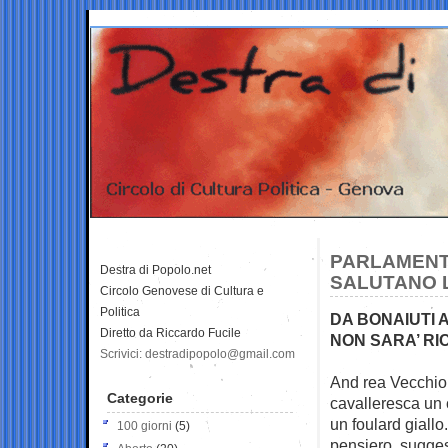
PARLAMENTO
Destra di Popolo.net
SALUTANO 
Circolo Genovese di Cultura e
Politica
DA BONAIUTI 
Diretto da Riccardo Fucile
NON SARA’ RI
Scrivici: destradipopolo@gmail.com
And rea Vecchio 
Categorie
cavalleresca un 
un foulard giallo
100 giorni
(5)
pensiero, sugges