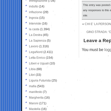
Immigrazione
(734)
This entry was posted 
indulto
(14)
any responses to this 
inflazione
(26)
site.
Ingroia
(15)
Interviste
(16)
«
CHI E’ LA PERSO
la casta
(1.394)
GINO STRADA: “D
La Destra
(45)
Leave a Rep
La Sapienza
(5)
Lavoro
(1.316)
You must be
log
LegaNord
(2.411)
Letta Enrico
(154)
Liberi e Uguali
(10)
Libia
(68)
Libri
(33)
Liguria Futurista
(25)
mafia
(543)
manifesto
(7)
Margherita
(16)
Maroni
(171)
Mastella
(16)