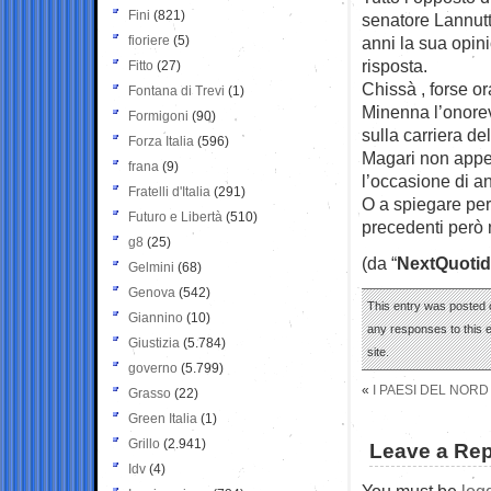
Fini
(821)
senatore Lannutt
fioriere
(5)
anni la sua opi
risposta.
Fitto
(27)
Chissà , forse or
Fontana di Trevi
(1)
Minenna l’onorev
Formigoni
(90)
sulla carriera de
Forza Italia
(596)
Magari non appen
frana
(9)
l’occasione di a
Fratelli d'Italia
(291)
O a spiegare per
Futuro e Libertà
(510)
precedenti però 
g8
(25)
(da “
NextQuotid
Gelmini
(68)
Genova
(542)
This entry was posted 
Giannino
(10)
any responses to this 
Giustizia
(5.784)
site.
governo
(5.799)
«
I PAESI DEL NOR
Grasso
(22)
Green Italia
(1)
Grillo
(2.941)
Leave a Rep
Idv
(4)
You must be
log