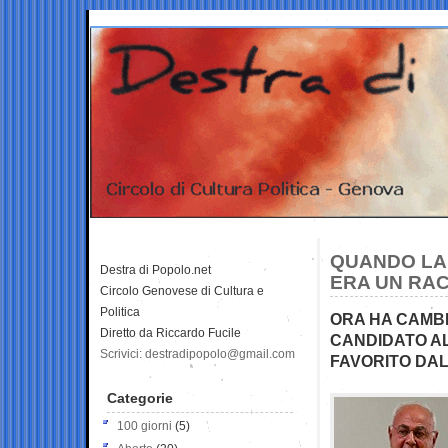
QUANDO LAN
Destra di Popolo.net
ERA UN RA
Circolo Genovese di Cultura e
Politica
ORA HA CAMBI
Diretto da Riccardo Fucile
CANDIDATO A
Scrivici: destradipopolo@gmail.com
FAVORITO DA
Categorie
100 giorni
(5)