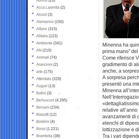
Aborto
(20)
Acca Larentia
(2)
Alcool
(3)
Alemanno
(150)
Alfano
(315)
Alitalia
(123)
Ambiente
(341)
Minenna ha quin
AN
(210)
prima mano” del
Come riferisce Va
Animali
(74)
gradimento di al
Arancioni
(2)
anche, a sorpres
arte
(175)
A sorpresa perchè
Attentato
(329)
presentò una int
Auguri
(13)
Minenna all’inte
Batini
(3)
Nell’Interrogazio
Berlusconi
(4.295)
«dettagliatissimo
Bersani
(234)
relative all’ann
Biasotti
(12)
avanzamenti di c
Boldrini
(4)
elenchi di dipen
Bossi
(1.221)
lottizzazione e d
Tra i vari dipen
Brambilla
(38)