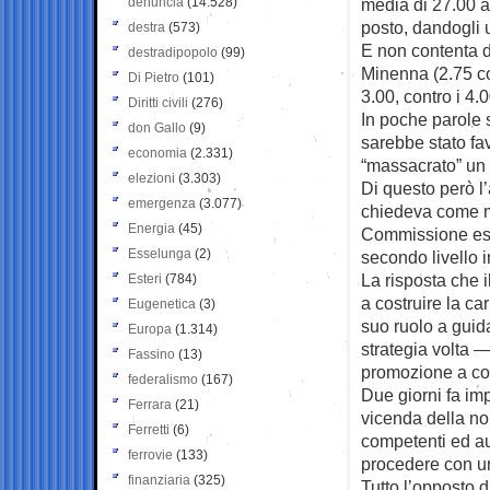
denuncia
(14.528)
media di 27.00 al
posto, dandogli 
destra
(573)
E non contenta di
destradipopolo
(99)
Minenna (2.75 con
Di Pietro
(101)
3.00, contro i 4.
Diritti civili
(276)
In poche parole 
don Gallo
(9)
sarebbe stato fa
economia
(2.331)
“massacrato” un 
elezioni
(3.303)
Di questo però l’
emergenza
(3.077)
chiedeva come m
Energia
(45)
Commissione esa
Esselunga
(2)
secondo livello i
La risposta che i
Esteri
(784)
a costruire la ca
Eugenetica
(3)
suo ruolo a guida
Europa
(1.314)
strategia volta 
Fassino
(13)
promozione a con
federalismo
(167)
Due giorni fa im
Ferrara
(21)
vicenda della no
Ferretti
(6)
competenti ed au
ferrovie
(133)
procedere con u
finanziaria
(325)
Tutto l’opposto 