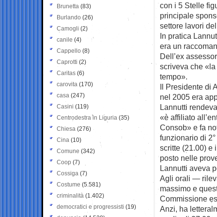
con i 5 Stelle fi
Brunetta
(83)
principale spons
Burlando
(26)
settore lavori d
Camogli
(2)
In pratica Lannu
canile
(4)
era un raccoman
Cappello
(8)
Dell’ex assessore
Caprotti
(2)
scriveva che «la
Caritas
(6)
tempo».
carovita
(170)
Il Presidente di
casa
(247)
nel 2005 era appe
Lannutti rendeva
Casini
(119)
«è affiliato all’
Centrodestra in Liguria
(35)
Consob» e fa not
Chiesa
(276)
funzionario di 2°
Cina
(10)
scritte (21.00) e 
Comune
(342)
posto nelle prove
Coop
(7)
Lannutti aveva p
Cossiga
(7)
Agli orali — ril
Costume
(5.581)
massimo e questo
criminalità
(1.402)
Commissione esa
democratici e progressisti
(19)
Anzi, ha lettera