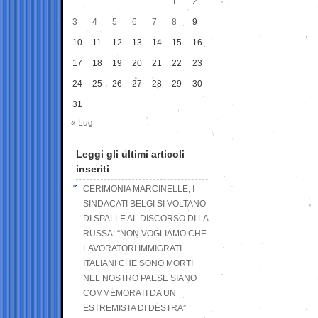
1
2
3
4
5
6
7
8
9
10
11
12
13
14
15
16
17
18
19
20
21
22
23
24
25
26
27
28
29
30
31
« Lug
Leggi gli ultimi articoli
inseriti
CERIMONIA MARCINELLE, I
SINDACATI BELGI SI VOLTANO
DI SPALLE AL DISCORSO DI LA
RUSSA: “NON VOGLIAMO CHE
LAVORATORI IMMIGRATI
ITALIANI CHE SONO MORTI
NEL NOSTRO PAESE SIANO
COMMEMORATI DA UN
ESTREMISTA DI DESTRA”