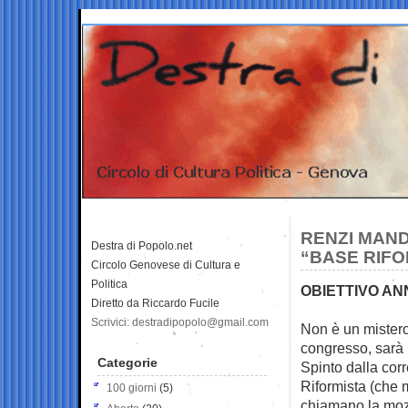
RENZI MAND
Destra di Popolo.net
“BASE RIFO
Circolo Genovese di Cultura e
Politica
OBIETTIVO AN
Diretto da Riccardo Fucile
Scrivici: destradipopolo@gmail.com
Non è un mistero 
congresso, sarà
Categorie
Spinto dalla corr
Riformista (che
100 giorni
(5)
chiamano la mozi