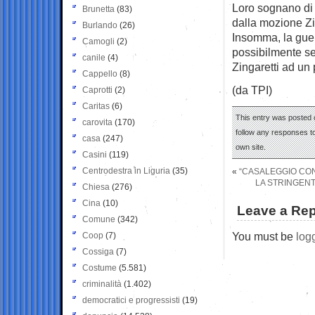
Loro sognano di 
Brunetta
(83)
dalla mozione Zi
Burlando
(26)
Insomma, la guerr
Camogli
(2)
possibilmente sen
canile
(4)
Zingaretti ad un 
Cappello
(8)
(da TPI)
Caprotti
(2)
Caritas
(6)
This entry was posted o
carovita
(170)
follow any responses to
casa
(247)
own site.
Casini
(119)
Centrodestra in Liguria
(35)
«
“CASALEGGIO CON
LA STRINGENTE
Chiesa
(276)
Cina
(10)
Leave a Rep
Comune
(342)
You must be
log
Coop
(7)
Cossiga
(7)
Costume
(5.581)
criminalità
(1.402)
democratici e progressisti
(19)