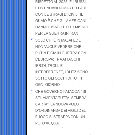
RISPETTO AL 2025, E I RUSSI
CONTINUANO A MARTELLARE
CON LE STRAGI DI CIVILI. IL
GUAIO È CHE GLI AMERICANI
HANNO USATO TUTTI I MISSILI
PER LA GUERRA IN IRAN
SOLO CHI È IN MALAFEDE
NON VUOLE VEDERE CHE
PUTIN È GIÀ IN GUERRA CON
L’EUROPA: TRA ATTACCHI
IBRIDI, TROLL E
INTERFERENZE, I BLITZ SONO
SOTTO GLI OCCHI DI TUTTI
OGNI GIORNO
CHE GOVERNO PATACCA. “SI
SFILAMENTA TUTTA, SEMBRA
CARTA”. LA NUOVA POLO
D’ORDINANZA DEI VIGILI DEL
FUOCO SI STRAPPA CON UN
PO’ D’ACQUA