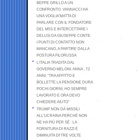
BEPPE GRILLO A UN
CONFRONTO. VANNACCI HA
UNA VOGLIA MATTA DI
PARLARE CON IL FONDATORE
DEL M5S E INTERCETTARE I
DELUSI DA GIUSEPPE CONTE.
I PUNTI DI CONTATTO NON
MANCANO, A PARTIRE DALLA
POSTURA FILORUSSA
L’ITALIA TRADITA DAL
GOVERNO MELONI. ANNA , 72
ANNI; “TRA AFFITTO E
BOLLETTE LA PENSIONE DURA
POCHI GIORNI, HO SEMPRE
LAVORATO E ORA DEVO
CHIEDERE AIUTO”
TRUMP NON DÀ MISSILI
ALL’UCRAINA PERCHÉ NON
NE HA PIÙ PER SÉ : LA
FORNITURA DI RAZZI È
DIMINUITA DI TRE VOLTE