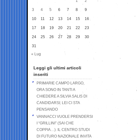
1
2
3
4
5
6
7
8
9
10
11
12
13
14
15
16
17
18
19
20
21
22
23
24
25
26
27
28
29
30
31
« Lug
Leggi gli ultimi articoli
inseriti
PRIMARIE CAMPO LARGO,
ORA SONO IN TANTI A
CHIEDERE A SILVIA SALIS DI
CANDIDARSI: LEI CI STA
PENSANDO
VANNACCI VUOLE PRENDERSI
I “GRILLINI” (SAI CHE
COPPIA…). IL CENTRO STUDI
DI FUTURO NAZIONALE INVITA