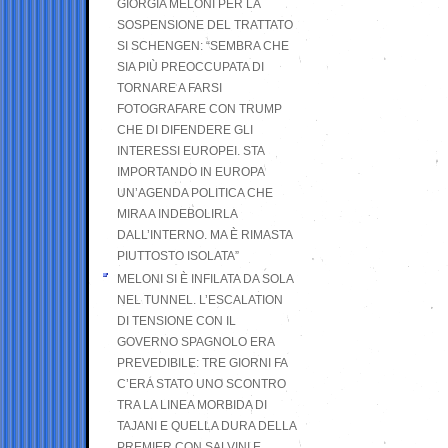
GIORGIA MELONI PER LA
SOSPENSIONE DEL TRATTATO
SI SCHENGEN: “SEMBRA CHE
SIA PIÙ PREOCCUPATA DI
TORNARE A FARSI
FOTOGRAFARE CON TRUMP
CHE DI DIFENDERE GLI
INTERESSI EUROPEI. STA
IMPORTANDO IN EUROPA
UN’AGENDA POLITICA CHE
MIRA A INDEBOLIRLA
DALL’INTERNO. MA È RIMASTA
PIUTTOSTO ISOLATA”
MELONI SI È INFILATA DA SOLA
NEL TUNNEL. L’ESCALATION
DI TENSIONE CON IL
GOVERNO SPAGNOLO ERA
PREVEDIBILE: TRE GIORNI FA
C’ERA STATO UNO SCONTRO
TRA LA LINEA MORBIDA DI
TAJANI E QUELLA DURA DELLA
PREMIER CON SALVINI E