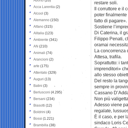
Aborto
(20)
restare soli.
Acca Larentia
(2)
Il corruttore e il
Alcool
(3)
poter finalmente
Alemanno
(150)
fatto di pagare».
Sostiene l’impre
Alfano
(315)
Di Caterina, il 
Alitalia
(123)
Filippo Penati, 
Ambiente
(341)
oramai necessita
AN
(210)
La concorrenza 
Animali
(74)
Attesa, trafila.
Arancioni
(2)
Soprattutto: i tan
arte
(175)
imprenditori» ch
Attentato
(329)
allo stesso obiett
Auguri
(13)
Del resto la tan
Batini
(3)
sempre in provinc
Cassano D’Adda,
Berlusconi
(4.295)
Non più valigetta
Bersani
(234)
Adesso viene pag
Biasotti
(12)
regalate, lussuo
Boldrini
(4)
È il caso, e per 
Bossi
(1.221)
sindaco Loris Ce
Brambilla
(38)