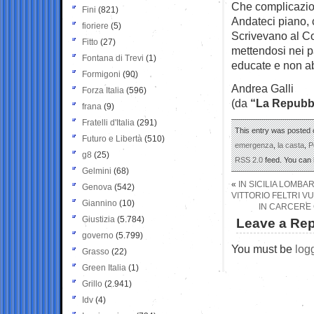
Che complicazio
Fini
(821)
Andateci piano, 
fioriere
(5)
Scrivevano al Co
Fitto
(27)
mettendosi nei p
Fontana di Trevi
(1)
educate e non abi
Formigoni
(90)
Andrea Galli
Forza Italia
(596)
(da
“La Repubb
frana
(9)
Fratelli d'Italia
(291)
This entry was posted 
Futuro e Libertà
(510)
emergenza
,
la casta
,
P
g8
(25)
RSS 2.0
feed. You can
Gelmini
(68)
«
IN SICILIA LOMBA
Genova
(542)
VITTORIO FELTRI 
Giannino
(10)
IN CARCERE 
Giustizia
(5.784)
Leave a Rep
governo
(5.799)
You must be
log
Grasso
(22)
Green Italia
(1)
Grillo
(2.941)
Idv
(4)