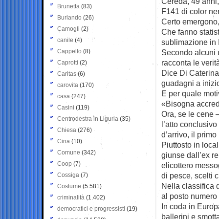
Cereda, 49 anni, 
Brunetta
(83)
F141 di color ne
Burlando
(26)
Certo emergono, 
Camogli
(2)
Che fanno statis
canile
(4)
sublimazione in 
Cappello
(8)
Secondo alcuni 
racconta le verit
Caprotti
(2)
Dice Di Caterina 
Caritas
(6)
guadagni a inizi
carovita
(170)
E per quale mot
casa
(247)
«Bisogna accredi
Casini
(119)
Ora, se le cene –
Centrodestra in Liguria
(35)
l’atto conclusivo
Chiesa
(276)
d’arrivo, il prim
Cina
(10)
Piuttosto in loca
Comune
(342)
giunse dall’ex r
Coop
(7)
elicottero messog
di pesce, scelti c
Cossiga
(7)
Nella classifica 
Costume
(5.581)
al posto numero 
criminalità
(1.402)
In coda in Europ
democratici e progressisti
(19)
ballerini e smott