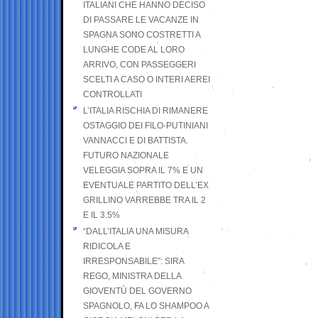
ITALIANI CHE HANNO DECISO
DI PASSARE LE VACANZE IN
SPAGNA SONO COSTRETTI A
LUNGHE CODE AL LORO
ARRIVO, CON PASSEGGERI
SCELTI A CASO O INTERI AEREI
CONTROLLATI
L’ITALIA RISCHIA DI RIMANERE
OSTAGGIO DEI FILO-PUTINIANI
VANNACCI E DI BATTISTA.
FUTURO NAZIONALE
VELEGGIA SOPRA IL 7% E UN
EVENTUALE PARTITO DELL’EX
GRILLINO VARREBBE TRA IL 2
E IL 3.5%
“DALL’ITALIA UNA MISURA
RIDICOLA E
IRRESPONSABILE”: SIRA
REGO, MINISTRA DELLA
GIOVENTÙ DEL GOVERNO
SPAGNOLO, FA LO SHAMPOO A