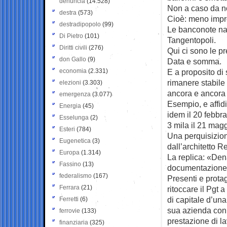
denuncia
(14.528)
Non a caso da no
destra
(573)
Cioè: meno impr
destradipopolo
(99)
Le banconote nas
Di Pietro
(101)
Tangentopoli.
Diritti civili
(276)
Qui ci sono le pr
don Gallo
(9)
Data e somma.
economia
(2.331)
E a proposito di
rimanere stabile 
elezioni
(3.303)
ancora e ancora r
emergenza
(3.077)
Esempio, e affidi
Energia
(45)
idem il 20 febbrai
Esselunga
(2)
3 mila il 21 magg
Esteri
(784)
Una perquisizione
Eugenetica
(3)
dall’architetto 
Europa
(1.314)
La replica: «Den
Fassino
(13)
documentazione, 
federalismo
(167)
Presenti e protago
Ferrara
(21)
ritoccare il Pgt 
di capitale d’una
Ferretti
(6)
sua azienda con 
ferrovie
(133)
prestazione di la
finanziaria
(325)