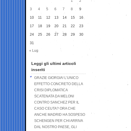
1
2
3
4
5
6
7
8
9
10
11
12
13
14
15
16
17
18
19
20
21
22
23
24
25
26
27
28
29
30
31
« Lug
Leggi gli ultimi articoli
inseriti
GRAZIE GIORGIA! L’UNICO
EFFETTO CONCRETO DELLA
CRISI DIPLOMATICA
SCATENATA DA MELONI
CONTRO SANCHEZ PER IL
CASO CEUTA? ORA CHE
ANCHE MADRID HA SOSPESO
SCHENGEN PER CHI ARRIVA
DAL NOSTRO PAESE, GLI