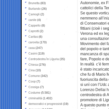
Autonomie, ex FI
Brunetta
(83)
cattolici della T
Burlando
(26)
Se questo vortica
Camogli
(2)
nemmeno all’iniz
canile
(4)
di Conservatori e 
Cappello
(8)
fittiani (cioè i s
Caprotti
(2)
Verona ed ex leg
Caritas
(6)
una consultazione
carovita
(170)
Movimento del far
casa
(247)
del popolo e tan
mancanza di spazi
Casini
(119)
fare, Popolo e de
Centrodestra in Liguria
(35)
In realtà c’è fer
Chiesa
(276)
è stato incarica
Cina
(10)
che fu di Mario M
Comune
(342)
fuoriuscita del
Coop
(7)
si unì con l’Udc a
Cossiga
(7)
Lorenzo Dellai h
Costume
(5.581)
centrodestra di 
criminalità
(1.402)
promotore di Ligu
democratici e progressisti
(19)
A questo punto n