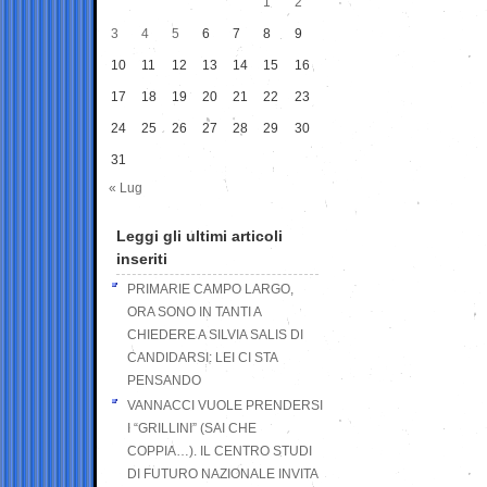
1
2
3
4
5
6
7
8
9
10
11
12
13
14
15
16
17
18
19
20
21
22
23
24
25
26
27
28
29
30
31
« Lug
Leggi gli ultimi articoli
inseriti
PRIMARIE CAMPO LARGO,
ORA SONO IN TANTI A
CHIEDERE A SILVIA SALIS DI
CANDIDARSI: LEI CI STA
PENSANDO
VANNACCI VUOLE PRENDERSI
I “GRILLINI” (SAI CHE
COPPIA…). IL CENTRO STUDI
DI FUTURO NAZIONALE INVITA