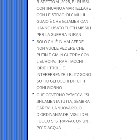
RISPETTO AL 2025, E I RUSSI
CONTINUANO A MARTELLARE
CON LE STRAGI DI CIVILI. IL
GUAIO È CHE GLI AMERICANI
HANNO USATO TUTTI I MISSILI
PER LA GUERRA IN IRAN
SOLO CHI È IN MALAFEDE
NON VUOLE VEDERE CHE
PUTIN È GIÀ IN GUERRA CON
L’EUROPA: TRA ATTACCHI
IBRIDI, TROLL E
INTERFERENZE, I BLITZ SONO
SOTTO GLI OCCHI DI TUTTI
OGNI GIORNO
CHE GOVERNO PATACCA. “SI
SFILAMENTA TUTTA, SEMBRA
CARTA”. LA NUOVA POLO
D’ORDINANZA DEI VIGILI DEL
FUOCO SI STRAPPA CON UN
PO’ D’ACQUA