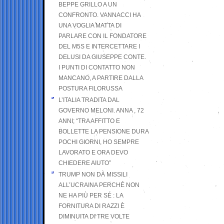
BEPPE GRILLO A UN
CONFRONTO. VANNACCI HA
UNA VOGLIA MATTA DI
PARLARE CON IL FONDATORE
DEL M5S E INTERCETTARE I
DELUSI DA GIUSEPPE CONTE.
I PUNTI DI CONTATTO NON
MANCANO, A PARTIRE DALLA
POSTURA FILORUSSA
L’ITALIA TRADITA DAL
GOVERNO MELONI. ANNA , 72
ANNI; “TRA AFFITTO E
BOLLETTE LA PENSIONE DURA
POCHI GIORNI, HO SEMPRE
LAVORATO E ORA DEVO
CHIEDERE AIUTO”
TRUMP NON DÀ MISSILI
ALL’UCRAINA PERCHÉ NON
NE HA PIÙ PER SÉ : LA
FORNITURA DI RAZZI È
DIMINUITA DI TRE VOLTE