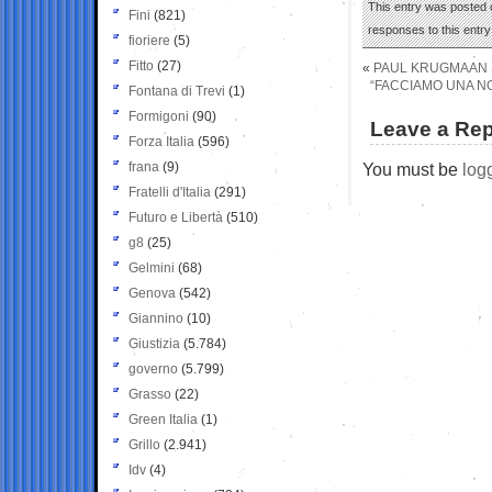
This entry was posted o
Fini
(821)
responses to this entr
fioriere
(5)
Fitto
(27)
«
PAUL KRUGMAAN S
“FACCIAMO UNA N
Fontana di Trevi
(1)
Formigoni
(90)
Leave a Rep
Forza Italia
(596)
frana
(9)
You must be
log
Fratelli d'Italia
(291)
Futuro e Libertà
(510)
g8
(25)
Gelmini
(68)
Genova
(542)
Giannino
(10)
Giustizia
(5.784)
governo
(5.799)
Grasso
(22)
Green Italia
(1)
Grillo
(2.941)
Idv
(4)