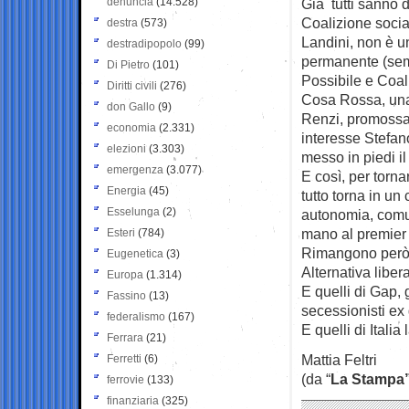
denuncia
(14.528)
Già tutti sanno d
Coalizione social
destra
(573)
Landini, non è u
destradipopolo
(99)
permanente (se
Di Pietro
(101)
Possibile e Coal
Diritti civili
(276)
Cosa Rossa, una s
don Gallo
(9)
Renzi, promossa 
economia
(2.331)
interesse Stefa
elezioni
(3.303)
messo in piedi il
emergenza
(3.077)
E così, per torna
Energia
(45)
tutto torna in un
Esselunga
(2)
autonomia, comun
mano al premier 
Esteri
(784)
Rimangono però d
Eugenetica
(3)
Alternativa liber
Europa
(1.314)
E quelli di Gap, 
Fassino
(13)
secessionisti ex g
federalismo
(167)
E quelli di Itali
Ferrara
(21)
Mattia Feltri
Ferretti
(6)
(da “
La Stampa
ferrovie
(133)
finanziaria
(325)