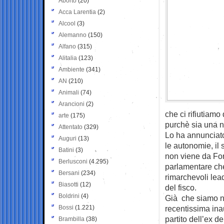
Aborto
(20)
Acca Larentia
(2)
Alcool
(3)
Alemanno
(150)
Alfano
(315)
Alitalia
(123)
Ambiente
(341)
AN
(210)
Animali
(74)
Arancioni
(2)
che ci rifiutiamo
arte
(175)
purchè sia una 
Attentato
(329)
Lo ha annunciato,
Auguri
(13)
le autonomie, il
Batini
(3)
non viene da For
Berlusconi
(4.295)
parlamentare che 
Bersani
(234)
rimarchevoli lea
Biasotti
(12)
del fisco.
Boldrini
(4)
Già che siamo ne
Bossi
(1.221)
recentissima ina
partito dell’ex 
Brambilla
(38)