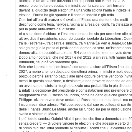
atomica, è un’arma che funziona fino a quando non viene usata. Si
possono controllare deputati e ministri, con la paura di farli tornare
davanti al giudizio degli elettori; ma una volta sciolta l’aula e indette le
elezioni, l’arma ha già sparato e il patto di fedeltà è già rotto.
Così ieri all’ora di pranzo si è svolta all’Eliseo una riunione che molti
descrivono come tesa, nervosa, vicina alla resa dei conti, fra tristezza p
per la parte auto-inflitta del disastro.
«La situazione è chiara: è l’estrema destra che sta per accedere alle pi
altro», dice il presidente, secondo quanto riportato da Libération . Qui
tra le «estreme», tra destra e sinistra, tra Marine Le Pen e Jean-Luc 
spiega meglio la presa di posizione di domenica sera, un’istante dopo i 
democratica e repubblicana» anti-RN vuol dire che «non un voto deve 
Dobbiamo ricordarci che nel 2017 e nel 2022, a sinistra, tutti hanno fa
Altrimenti, né io né voi saremmo qui».
Solo che il presidente continuerà comunque a stare all’Eliseo fino alle
2027, a meno che non decida di dimettersi prima; i ministri e molti dep
posto, o perché saranno battuti alle urne oppure perché vengono invitati
messi in questa situazione, a desistere, a non provarci neanche ad anda
un avversario di sinistra meglio piazzato una probabilità in più di batte
E infatti la decisione del presidente è contestata: non può pretendere 
maggioranza che lui stesso ha ucciso, come ha detto qualche giorno f
Philippe. «Non un voto deve andare al Rassemblement national, ma n
Insoumise», dice adesso Philippe, seguito dal suo ex collega di partito 
delle Finanze Bruno Le Maire, anche lui furioso sia per la dissoluzione 
svolta a sinistra di Macro
Il più fedele sembra Gabriel Attal, il premier che fino a domenica alle
senza crederci — di volere vincere le elezioni e che adesso è certo di 
di primo ministro. Attal promette ai deputati uscenti che «l’avventura no