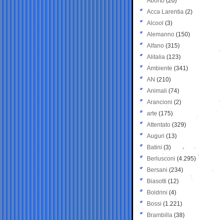
Aborto
(20)
Acca Larentia
(2)
Alcool
(3)
Alemanno
(150)
Alfano
(315)
Alitalia
(123)
Ambiente
(341)
AN
(210)
Animali
(74)
Arancioni
(2)
arte
(175)
Attentato
(329)
Auguri
(13)
Batini
(3)
Berlusconi
(4.295)
Bersani
(234)
Biasotti
(12)
Boldrini
(4)
Bossi
(1.221)
Brambilla
(38)