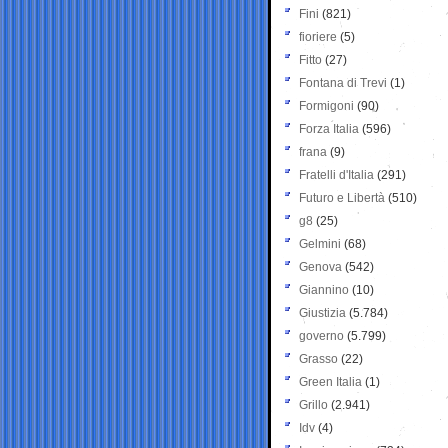
Fini
(821)
fioriere
(5)
Fitto
(27)
Fontana di Trevi
(1)
Formigoni
(90)
Forza Italia
(596)
frana
(9)
Fratelli d'Italia
(291)
Futuro e Libertà
(510)
g8
(25)
Gelmini
(68)
Genova
(542)
Giannino
(10)
Giustizia
(5.784)
governo
(5.799)
Grasso
(22)
Green Italia
(1)
Grillo
(2.941)
Idv
(4)