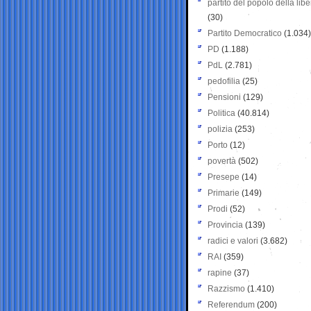
partito del popolo della libe
(30)
Partito Democratico
(1.034)
PD
(1.188)
PdL
(2.781)
pedofilia
(25)
Pensioni
(129)
Politica
(40.814)
polizia
(253)
Porto
(12)
povertà
(502)
Presepe
(14)
Primarie
(149)
Prodi
(52)
Provincia
(139)
radici e valori
(3.682)
RAI
(359)
rapine
(37)
Razzismo
(1.410)
Referendum
(200)