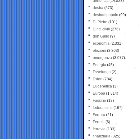
denuncia
(14.528)
destra
(573)
destradipopolo
(99)
Di Pietro
(101)
Diritti civili
(276)
don Gallo
(9)
economia
(2.331)
elezioni
(3.303)
emergenza
(3.077)
Energia
(45)
Esselunga
(2)
Esteri
(784)
Eugenetica
(3)
Europa
(1.314)
Fassino
(13)
federalismo
(167)
Ferrara
(21)
Ferretti
(6)
ferrovie
(133)
finanziaria
(325)