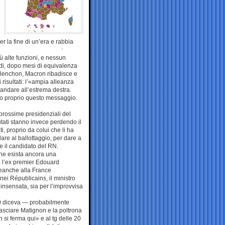
er la fine di un’era e rabbia
ù alte funzioni, e nessun
ndi, dopo mesi di equivalenza
Mélenchon, Macron ribadisce e
risultati: l’«ampia alleanza
andare all’estrema destra.
tto proprio questo messaggio.
 prossime presidenziali del
utati stanno invece perdendo il
, proprio da colui che li ha
re al ballottaggio, per dare a
re il candidato del RN.
che esista ancora una
a l’ex premier Edouard
eanche alla France
nei Républicains, il ministro
insensata, sia per l’improvvisa
 20 diceva — probabilmente
lasciare Matignon e la poltrona
n si ferma qui» e al tg delle 20