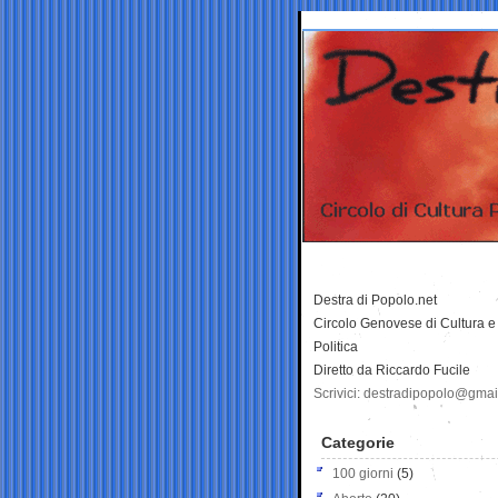
Destra di Popolo.net
Circolo Genovese di Cultura e
Politica
Diretto da Riccardo Fucile
Scrivici: destradipopolo@gma
Categorie
100 giorni
(5)