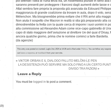
poi difende l’idea di «una terza via, un’Assemblea plurale in seno alla q
saranno presenti per proteggere i francesi dagli aumenti delle tasse e d
Attal sembra fare propria la proposta già avanzata da Edouard Philippe
maggioranza di grande coalizione da trovare in aula, dopo il voto, sen
Mélenchon. Ma bisognerebbe prima evitare che il RN arrivi alla maggi
Non aiuta il sospetto che Macron in realtà si stia già preparando alla 
dimostrerebbe la fretta con la quale cerca di imporre i suoi uomini in po
alla commissione ad Alexandre Adam come vice-capo gabinetto di Ursu
capo di stato maggiore dell’aviazione al direttore Ue del quai d’Orsay, f
ancora qualche giorno, prima che le nomine cominci a farle Bardella.
(da agenzie)
This entry was posted on martedì, Luglio 2nd, 2024 at 14:39 and is filed under
Politica
. You can follow any respons
can
leave a response
, or
trackback
from your own site.
)
«
VIKTOR ORBAN E IL DIALOGO FALLITO MELONI-LE PEN
LA DESISTENZA PUÒ SERVIRE MA SOLO FINO A UN CERTO PUNT
DIVISO TRA FAZIONI
»
Leave a Reply
You must be
logged in
to post a comment.
19)