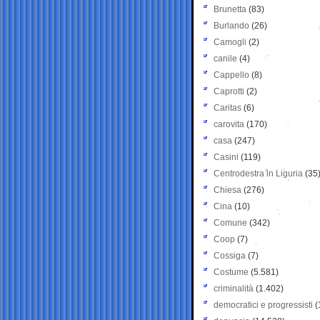
Brunetta
(83)
Burlando
(26)
Camogli
(2)
canile
(4)
Cappello
(8)
Caprotti
(2)
Caritas
(6)
carovita
(170)
casa
(247)
Casini
(119)
Centrodestra in Liguria
(35
Chiesa
(276)
Cina
(10)
Comune
(342)
Coop
(7)
Cossiga
(7)
Costume
(5.581)
criminalità
(1.402)
democratici e progressisti
(