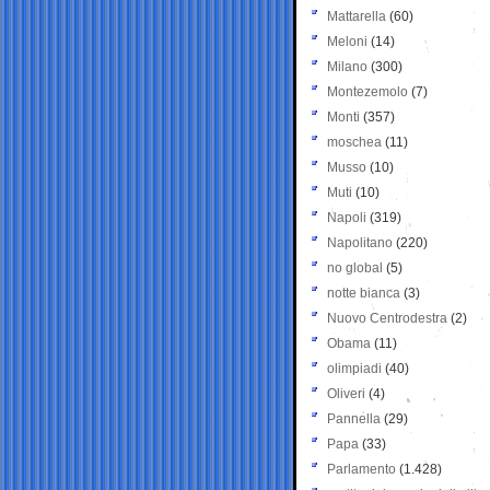
Mattarella
(60)
Meloni
(14)
Milano
(300)
Montezemolo
(7)
Monti
(357)
moschea
(11)
Musso
(10)
Muti
(10)
Napoli
(319)
Napolitano
(220)
no global
(5)
notte bianca
(3)
Nuovo Centrodestra
(2)
Obama
(11)
olimpiadi
(40)
Oliveri
(4)
Pannella
(29)
Papa
(33)
Parlamento
(1.428)