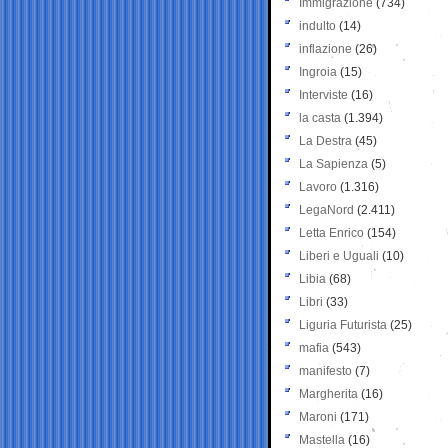
Immigrazione
(734)
indulto
(14)
inflazione
(26)
Ingroia
(15)
Interviste
(16)
la casta
(1.394)
La Destra
(45)
La Sapienza
(5)
Lavoro
(1.316)
LegaNord
(2.411)
Letta Enrico
(154)
Liberi e Uguali
(10)
Libia
(68)
Libri
(33)
Liguria Futurista
(25)
mafia
(543)
manifesto
(7)
Margherita
(16)
Maroni
(171)
Mastella
(16)