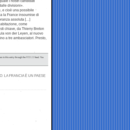
uale i nostri candidati
alle divisioni».
, e cioè una possibile
za la France insoumise di
oranza assoluta […]
coabitazione, come
sti chiave, da Thierry Breton
la von der Leyen, al nuovo
ino a tre ambasciatori. Presto,
es to this entry through the
RSS 2.0
feed. You
O: LA FRANCIA È UN PAESE