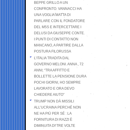
BEPPE GRILLO A UN
CONFRONTO. VANNACCI HA
UNA VOGLIA MATTA DI
PARLARE CON IL FONDATORE
DEL M5S E INTERCETTARE I
DELUSI DA GIUSEPPE CONTE.
I PUNTI DI CONTATTO NON
MANCANO, A PARTIRE DALLA
POSTURA FILORUSSA
L’ITALIA TRADITA DAL
GOVERNO MELONI. ANNA , 72
ANNI; “TRA AFFITTO E
BOLLETTE LA PENSIONE DURA
POCHI GIORNI, HO SEMPRE
LAVORATO E ORA DEVO
CHIEDERE AIUTO”
TRUMP NON DÀ MISSILI
ALL’UCRAINA PERCHÉ NON
NE HA PIÙ PER SÉ : LA
FORNITURA DI RAZZI È
DIMINUITA DI TRE VOLTE