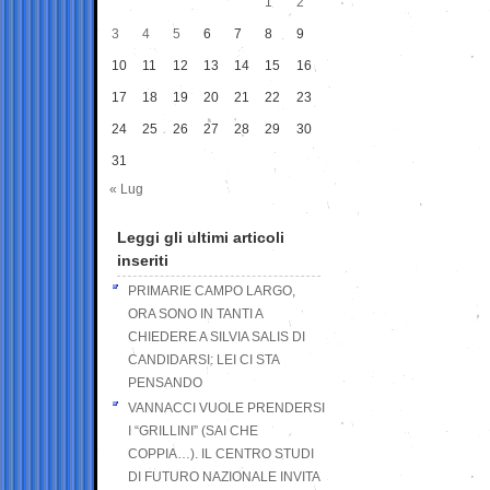
1
2
3
4
5
6
7
8
9
10
11
12
13
14
15
16
17
18
19
20
21
22
23
24
25
26
27
28
29
30
31
« Lug
Leggi gli ultimi articoli
inseriti
PRIMARIE CAMPO LARGO,
ORA SONO IN TANTI A
CHIEDERE A SILVIA SALIS DI
CANDIDARSI: LEI CI STA
PENSANDO
VANNACCI VUOLE PRENDERSI
I “GRILLINI” (SAI CHE
COPPIA…). IL CENTRO STUDI
DI FUTURO NAZIONALE INVITA