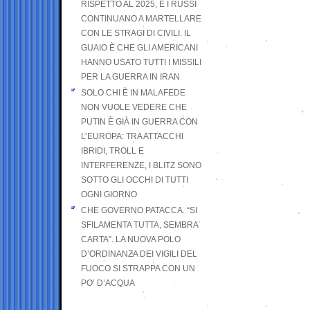
RISPETTO AL 2025, E I RUSSI
CONTINUANO A MARTELLARE
CON LE STRAGI DI CIVILI. IL
GUAIO È CHE GLI AMERICANI
HANNO USATO TUTTI I MISSILI
PER LA GUERRA IN IRAN
SOLO CHI È IN MALAFEDE
NON VUOLE VEDERE CHE
PUTIN È GIÀ IN GUERRA CON
L’EUROPA: TRA ATTACCHI
IBRIDI, TROLL E
INTERFERENZE, I BLITZ SONO
SOTTO GLI OCCHI DI TUTTI
OGNI GIORNO
CHE GOVERNO PATACCA. “SI
SFILAMENTA TUTTA, SEMBRA
CARTA”. LA NUOVA POLO
D’ORDINANZA DEI VIGILI DEL
FUOCO SI STRAPPA CON UN
PO’ D’ACQUA