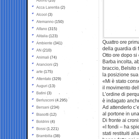
Aborto
(20)
Acca Larentia
(2)
Alcool
(3)
Alemanno
(150)
Alfano
(315)
Alitalia
(123)
Quattro ore prim
Ambiente
(341)
della guardia di
AN
(210)
Otto ore dopo si 
Animali
(74)
Barba incolta, ab
Arancioni
(2)
braccio, Belsito 
arte
(175)
la posizione sua 
Attentato
(329)
«Mi è stato cons
Auguri
(13)
il movimento del
Batini
(3)
L’ordine di perq
è indagato anche
Berlusconi
(4.295)
Ad attenderlo c’
Bersani
(234)
al portone in una
Biasotti
(12)
Di fronte ai cron
Boldrini
(4)
«I fondi – ha sp
Bossi
(1.221)
stati restituiti 
Brambilla
(38)