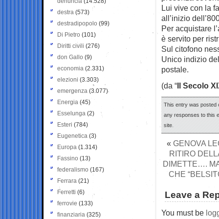
denuncia
(14.528)
Lui vive con la f
destra
(573)
all’inizio dell’80
destradipopolo
(99)
Per acquistare l’
Di Pietro
(101)
è servito per ristr
Diritti civili
(276)
Sul citofono nes
don Gallo
(9)
Unico indizio de
economia
(2.331)
postale.
elezioni
(3.303)
(da “
Il Secolo X
emergenza
(3.077)
Energia
(45)
This entry was posted o
Esselunga
(2)
any responses to this 
Esteri
(784)
site.
Eugenetica
(3)
«
GENOVA LEGH
Europa
(1.314)
RITIRO DELL
Fassino
(13)
DIMETTE…. MA
federalismo
(167)
CHE “BELSIT
Ferrara
(21)
Ferretti
(6)
Leave a Rep
ferrovie
(133)
You must be
log
finanziaria
(325)