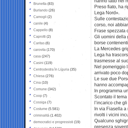
hanno fatto nei 
Brunetta
(83)
Preso fiato, ha r
Burlando
(26)
Lega Nord».
Camogli
(2)
Sulle contestazio
canile
(4)
corso, noi abbi
Cappello
(8)
Frase spezzata 
Gli uomini della
Caprotti
(2)
borse contenenti
Caritas
(6)
La Mercedes grigi
carovita
(170)
Lega ha trascors
casa
(247)
trasmesse al suo
Casini
(119)
Nel pomeriggio l
Centrodestra in Liguria
(35)
arrivato poco dop
Chiesa
(276)
Le sue due Pors
Cina
(10)
hanno accompagna
Comune
(342)
In programma una 
Coop
(7)
Scontato il tema 
l’incarico che gli
Cossiga
(7)
In via Fiasella a
Costume
(5.581)
rivolti i vicini inc
criminalità
(1.402)
Qualcuno sghigna
democratici e progressisti
(19)
presenza sovente