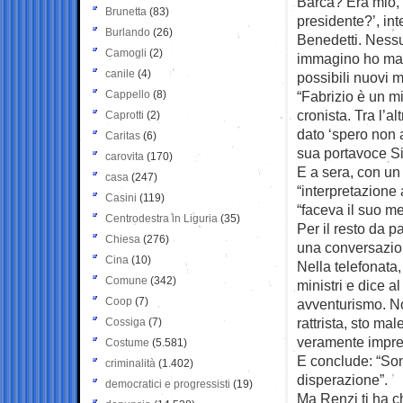
Barca? Era mio, f
Brunetta
(83)
presidente?’, in
Burlando
(26)
Benedetti. Nessu
Camogli
(2)
immagino ho mand
canile
(4)
possibili nuovi m
Cappello
(8)
“Fabrizio è un mi
cronista. Tra l’a
Caprotti
(2)
dato ‘spero non a
Caritas
(6)
sua portavoce Si
carovita
(170)
E a sera, con un
casa
(247)
“interpretazione
Casini
(119)
“faceva il suo me
Centrodestra in Liguria
(35)
Per il resto da p
Chiesa
(276)
una conversazion
Cina
(10)
Nella telefonata, 
Comune
(342)
ministri e dice al
Coop
(7)
avventurismo. N
rattrista, sto m
Cossiga
(7)
veramente impres
Costume
(5.581)
E conclude: “Sono
criminalità
(1.402)
disperazione”.
democratici e progressisti
(19)
Ma Renzi ti ha c