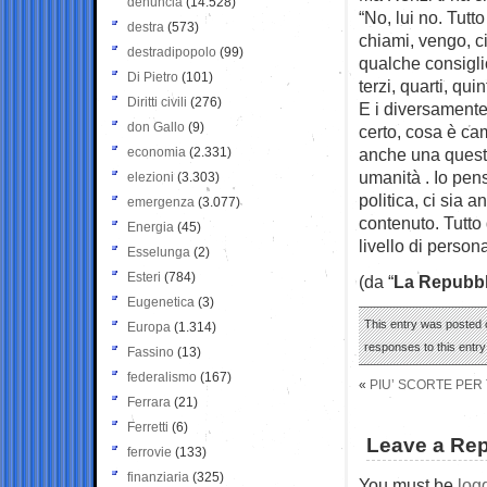
denuncia
(14.528)
“No, lui no. Tut
destra
(573)
chiami, vengo, c
destradipopolo
(99)
qualche consiglio
Di Pietro
(101)
terzi, quarti, qu
Diritti civili
(276)
E i diversamente
don Gallo
(9)
certo, cosa è cam
economia
(2.331)
anche una questi
umanità . Io pens
elezioni
(3.303)
politica, ci sia
emergenza
(3.077)
contenuto. Tutto
Energia
(45)
livello di perso
Esselunga
(2)
Esteri
(784)
(da “
La Repubbl
Eugenetica
(3)
This entry was posted o
Europa
(1.314)
responses to this entr
Fassino
(13)
federalismo
(167)
«
PIU’ SCORTE PER 
Ferrara
(21)
Ferretti
(6)
Leave a Rep
ferrovie
(133)
finanziaria
(325)
You must be
log