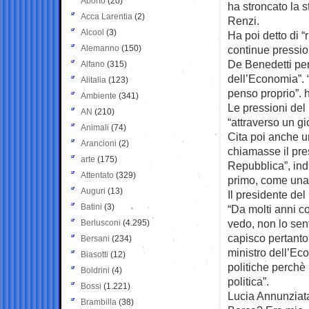
Aborto
(20)
ha stroncato la s
Acca Larentia
(2)
Renzi.
Alcool
(3)
Ha poi detto di “
Alemanno
(150)
continue pressio
De Benedetti per 
Alfano
(315)
dell’Economia”. 
Alitalia
(123)
penso proprio”. 
Ambiente
(341)
Le pressioni del
AN
(210)
“attraverso un gi
Animali
(74)
Cita poi anche u
Arancioni
(2)
chiamasse il pre
arte
(175)
Repubblica”, indi
Attentato
(329)
primo, come una 
Auguri
(13)
Il presidente de
Batini
(3)
“Da molti anni c
vedo, non lo se
Berlusconi
(4.295)
capisco pertanto 
Bersani
(234)
ministro dell’E
Biasotti
(12)
politiche perchè
Boldrini
(4)
politica”.
Bossi
(1.221)
Lucia Annunziata
Brambilla
(38)