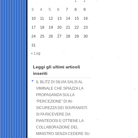
1
2
3
4
5
6
7
8
9
10
11
12
13
14
15
16
17
18
19
20
21
22
23
24
25
26
27
28
29
30
31
« Lug
Leggi gli ultimi articoli
inseriti
IL BLITZ DI SILVIA SALIS AL
VIMINALE CHE SPIAZZA LA
PROPAGANDA SULLA
“PERCEZIONE” DI IN-
SICUREZZA DEI SOVRANISTI:
SI FA RICEVERE DA
PIANTEDOSI E OTTIENE LA
COLLABORAZIONE DEL
MINISTRO SENZA CEDERE SU