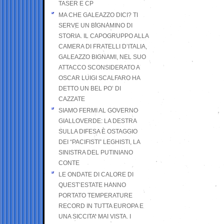
TASER E CP
MA CHE GALEAZZO DICI? TI
SERVE UN BIGNAMINO DI
STORIA. IL CAPOGRUPPO ALLA
CAMERA DI FRATELLI D’ITALIA,
GALEAZZO BIGNAMI, NEL SUO
ATTACCO SCONSIDERATO A
OSCAR LUIGI SCALFARO HA
DETTO UN BEL PO’ DI
CAZZATE
SIAMO FERMI AL GOVERNO
GIALLOVERDE: LA DESTRA
SULLA DIFESA È OSTAGGIO
DEI “PACIFISTI” LEGHISTI, LA
SINISTRA DEL PUTINIANO
CONTE
LE ONDATE DI CALORE DI
QUEST’ESTATE HANNO
PORTATO TEMPERATURE
RECORD IN TUTTA EUROPA E
UNA SICCITA’ MAI VISTA. I