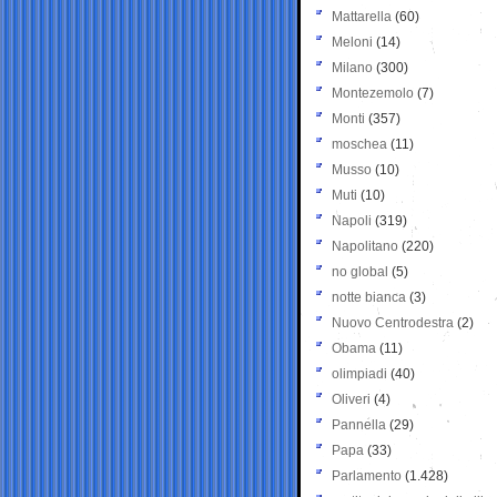
Mattarella
(60)
Meloni
(14)
Milano
(300)
Montezemolo
(7)
Monti
(357)
moschea
(11)
Musso
(10)
Muti
(10)
Napoli
(319)
Napolitano
(220)
no global
(5)
notte bianca
(3)
Nuovo Centrodestra
(2)
Obama
(11)
olimpiadi
(40)
Oliveri
(4)
Pannella
(29)
Papa
(33)
Parlamento
(1.428)