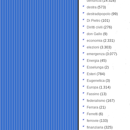
denuncia
(14.528)
destra
(573)
destradipopolo
(99)
Di Pietro
(101)
Diritti civili
(276)
don Gallo
(9)
economia
(2.331)
elezioni
(3.303)
emergenza
(3.077)
Energia
(45)
Esselunga
(2)
Esteri
(784)
Eugenetica
(3)
Europa
(1.314)
Fassino
(13)
federalismo
(167)
Ferrara
(21)
Ferretti
(6)
ferrovie
(133)
finanziaria
(325)