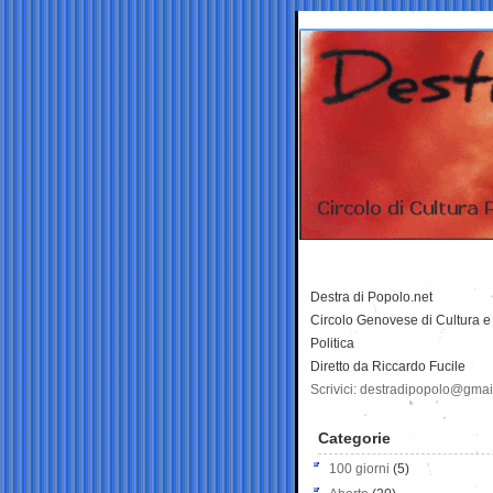
Destra di Popolo.net
Circolo Genovese di Cultura e
Politica
Diretto da Riccardo Fucile
Scrivici: destradipopolo@gma
Categorie
100 giorni
(5)