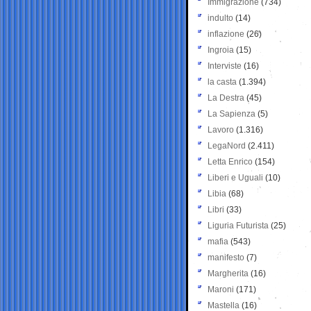
Immigrazione
(734)
indulto
(14)
inflazione
(26)
Ingroia
(15)
Interviste
(16)
la casta
(1.394)
La Destra
(45)
La Sapienza
(5)
Lavoro
(1.316)
LegaNord
(2.411)
Letta Enrico
(154)
Liberi e Uguali
(10)
Libia
(68)
Libri
(33)
Liguria Futurista
(25)
mafia
(543)
manifesto
(7)
Margherita
(16)
Maroni
(171)
Mastella
(16)