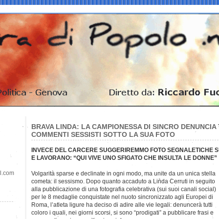
BRAVA LINDA: LA CAMPIONESSA DI SINCRO DENUNCIA T
COMMENTI SESSISTI SOTTO LA SUA FOTO
INVECE DEL CARCERE SUGGERIREMMO FOTO SEGNALETICHE SU
E LAVORANO: “QUI VIVE UNO SFIGATO CHE INSULTA LE DONNE”
il.com
Volgarità sparse e declinate in ogni modo, ma unite da un unica stella
cometa: il sessismo. Dopo quanto accaduto a Linda Cerruti in seguito
alla pubblicazione di una fotografia celebrativa (sui suoi canali social)
per le 8 medaglie conquistate nel nuoto sincronizzato agli Europei di
Roma, l’atleta ligure ha deciso di adire alle vie legali: denuncerà tutti
coloro i quali, nei giorni scorsi, si sono “prodigati” a pubblicare frasi e