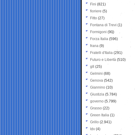
Fini
(821)
fioriere
(5)
Fitto
(27)
Fontana di Trevi
(1)
Formigoni
(90)
Forza Italia
(596)
frana
(9)
Fratelli d'Italia
(291)
Futuro e Libertà
(510)
g8
(25)
Gelmini
(68)
Genova
(542)
Giannino
(10)
Giustizia
(5.784)
governo
(5.799)
Grasso
(22)
Green Italia
(1)
Grillo
(2.941)
Idv
(4)