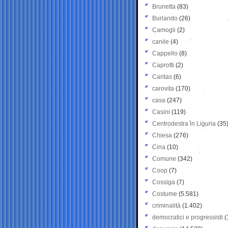
Brunetta
(83)
Burlando
(26)
Camogli
(2)
canile
(4)
Cappello
(8)
Caprotti
(2)
Caritas
(6)
carovita
(170)
casa
(247)
Casini
(119)
Centrodestra in Liguria
(35
Chiesa
(276)
Cina
(10)
Comune
(342)
Coop
(7)
Cossiga
(7)
Costume
(5.581)
criminalità
(1.402)
democratici e progressisti
(