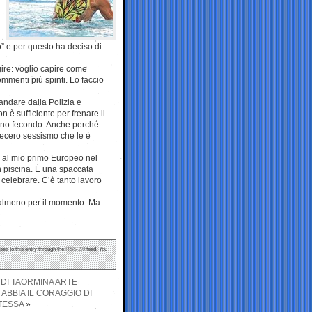
o” e per questo ha deciso di
gire: voglio capire come
ommenti più spinti. Lo faccio
andare dalla Polizia e
è sufficiente per frenare il
reno fecondo. Anche perché
 becero sessismo che le è
lo al mio primo Europeo nel
in piscina. È una spaccata
 celebrare. C’è tanto lavoro
i, almeno per il momento. Ma
ses to this entry through the
RSS 2.0
feed. You
 DI TAORMINA ARTE
ABBIA IL CORAGGIO DI
TESSA
»