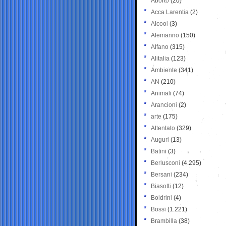
Aborto
(20)
Acca Larentia
(2)
Alcool
(3)
Alemanno
(150)
Alfano
(315)
Alitalia
(123)
Ambiente
(341)
AN
(210)
Animali
(74)
Arancioni
(2)
arte
(175)
Attentato
(329)
Auguri
(13)
Batini
(3)
Berlusconi
(4.295)
Bersani
(234)
Biasotti
(12)
Boldrini
(4)
Bossi
(1.221)
Brambilla
(38)