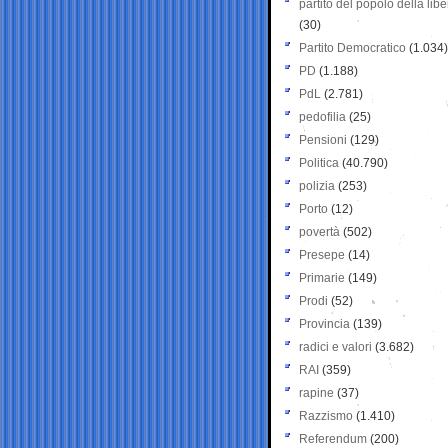
partito del popolo della libe
(30)
Partito Democratico
(1.034)
PD
(1.188)
PdL
(2.781)
pedofilia
(25)
Pensioni
(129)
Politica
(40.790)
polizia
(253)
Porto
(12)
povertà
(502)
Presepe
(14)
Primarie
(149)
Prodi
(52)
Provincia
(139)
radici e valori
(3.682)
RAI
(359)
rapine
(37)
Razzismo
(1.410)
Referendum
(200)