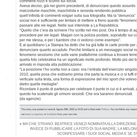
commenti rozzi e scurrili sui social.
Aveva deciso, già nei giorni precedenti, di denunciare questo assurdo
malcostume maschile, maschilista e sessista rendendo pubblica
quell’infinità di commenti volgari sulla sua fotografia. Ma la “denuncia”
social non è sufficiente per tentare di mettere a freno questo “fenomen
passare alle vie legali. Nelle sue interviste a La Repubblica:
“Quello che c’era da scrivere l’ho scritto nel mio post. Ora è tempo di a
procedere per vie legali. Magari con la polizia postale, sopratutto sui c
per me stessa, e per i bambini che ci vedono come esempio”.
E al quotidiano La Stampa ha detto che ha già tutte le carte pronte per 
denunciare quanto accaduto. Perché limitarsi a un messaggio social non 
fenomeno sessismo che sulle varie piattaforme continua a trovare ter
quella foto celebrativa ha un significato molto profondo. Molto più del
arrivato in risposta alla pubblicazione:
“La posizione l’ho scelta non a caso: era l’entrata dell’esercizio singo
2010, quella posa che esibiamo prima che parta la musica e ci si tuffi 
verticale sulla testa, una forma di espressione del mio sport che volevo
dietro quelle medaglie”.
Ricordare il punto di partenza per celebrare il punto in cui si è arrivat
questo ha scatenato gli ormoni sessisti. Che ora saranno denunciati.
(da agenzie)
This entry was posted on venerdì, Agosto 26th, 2022 at 14:33 and is filed under
Politica
. You can follow any respon
can
leave a response
, or
trackback
from your own site.
«
MA CHE STRANO: BEATRICE VENEZI NOMINATA ALLA DIREZIONE
INVECE DI PUBBLICARE LA FOTO DI SUA MADRE, LA MELONI 
SCONFESSARE I SUOI SOCIAL MEDIA E SE S