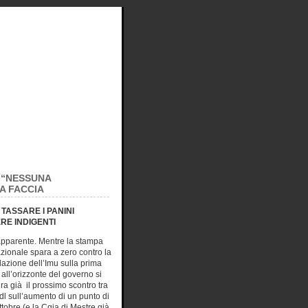
: “NESSUNA
A FACCIA
TASSARE I PANINI
ERE INDIGENTI
pparente. Mentre la stampa
azionale spara a zero contro la
lazione dell’Imu sulla prima
all’orizzonte del governo si
ra già il prossimo scontro tra
dl sull’aumento di un punto di
ttobre (e la Cgia di Mestre già