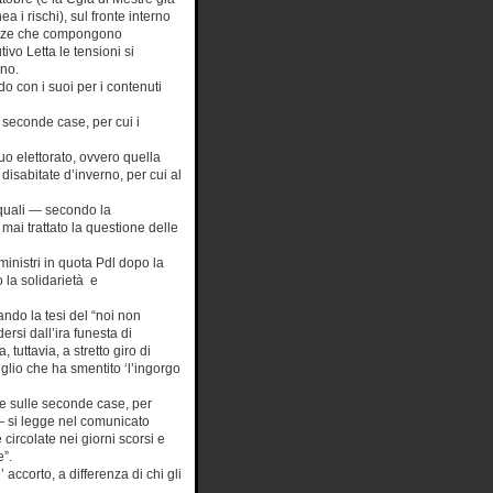
nea i rischi), sul fronte interno
orze che compongono
tivo Letta le tensioni si
no.
o con i suoi per i contenuti
 seconde case, per cui i
uo elettorato, ovvero quella
disabitate d’inverno, per cui al
 quali — secondo la
mai trattato la questione delle
 ministri in quota Pdl dopo la
o la solidarietà e
ando la tesi del “noi non
rsi dall’ira funesta di
 tuttavia, a stretto giro di
glio che ha smentito ‘l’ingorgo
ne sulle seconde case, per
 — si legge nel comunicato
circolate nei giorni scorsi e
e”.
accorto, a differenza di chi gli