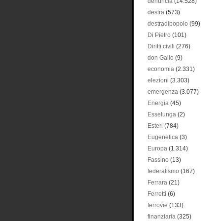
denuncia
(14.528)
destra
(573)
destradipopolo
(99)
Di Pietro
(101)
Diritti civili
(276)
don Gallo
(9)
economia
(2.331)
elezioni
(3.303)
emergenza
(3.077)
Energia
(45)
Esselunga
(2)
Esteri
(784)
Eugenetica
(3)
Europa
(1.314)
Fassino
(13)
federalismo
(167)
Ferrara
(21)
Ferretti
(6)
ferrovie
(133)
finanziaria
(325)