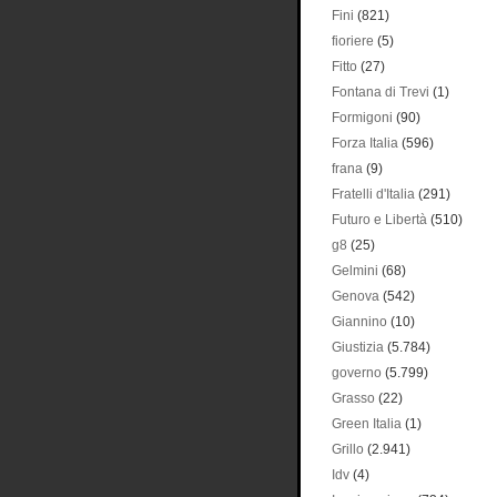
Fini
(821)
fioriere
(5)
Fitto
(27)
Fontana di Trevi
(1)
Formigoni
(90)
Forza Italia
(596)
frana
(9)
Fratelli d'Italia
(291)
Futuro e Libertà
(510)
g8
(25)
Gelmini
(68)
Genova
(542)
Giannino
(10)
Giustizia
(5.784)
governo
(5.799)
Grasso
(22)
Green Italia
(1)
Grillo
(2.941)
Idv
(4)