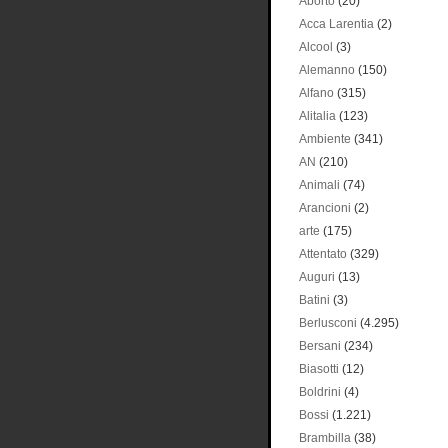
Aborto
(20)
Acca Larentia
(2)
Alcool
(3)
Alemanno
(150)
Alfano
(315)
Alitalia
(123)
Ambiente
(341)
AN
(210)
Animali
(74)
Arancioni
(2)
arte
(175)
Attentato
(329)
Auguri
(13)
Batini
(3)
Berlusconi
(4.295)
Bersani
(234)
Biasotti
(12)
Boldrini
(4)
Bossi
(1.221)
Brambilla
(38)