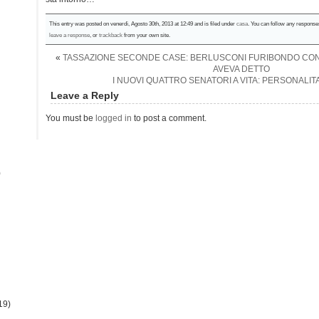
This entry was posted on venerdì, Agosto 30th, 2013 at 12:49 and is filed under
casa
. You can follow any responses
leave a response
, or
trackback
from your own site.
«
TASSAZIONE SECONDE CASE: BERLUSCONI FURIBONDO CON 
AVEVA DETTO
I NUOVI QUATTRO SENATORI A VITA: PERSONALITA
Leave a Reply
You must be
logged in
to post a comment.
)
19)