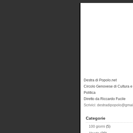
Destra di Popolo.net
Circolo Genovese di Cultura e
Politica
Diretto da Riccardo Fucile
Scrivici: destradipopolo@gma
Categorie
100 giorni
(5)