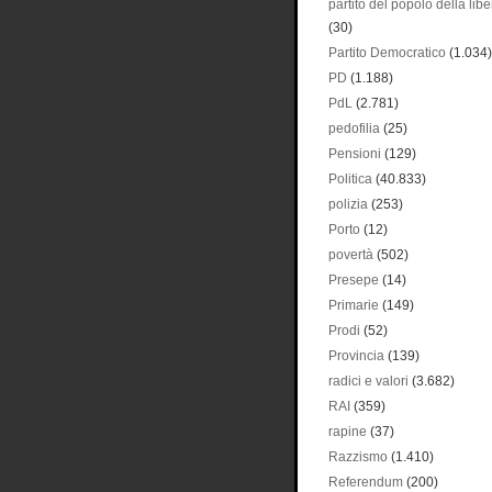
partito del popolo della libe
(30)
Partito Democratico
(1.034)
PD
(1.188)
PdL
(2.781)
pedofilia
(25)
Pensioni
(129)
Politica
(40.833)
polizia
(253)
Porto
(12)
povertà
(502)
Presepe
(14)
Primarie
(149)
Prodi
(52)
Provincia
(139)
radici e valori
(3.682)
RAI
(359)
rapine
(37)
Razzismo
(1.410)
Referendum
(200)