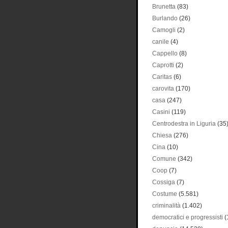
Brunetta
(83)
Burlando
(26)
Camogli
(2)
canile
(4)
Cappello
(8)
Caprotti
(2)
Caritas
(6)
carovita
(170)
casa
(247)
Casini
(119)
Centrodestra in Liguria
(35
Chiesa
(276)
Cina
(10)
Comune
(342)
Coop
(7)
Cossiga
(7)
Costume
(5.581)
criminalità
(1.402)
democratici e progressisti
(