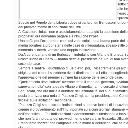
sottoli
alle f
l’esecu
spreca
Specie nel Popolo della Libertà , dove si parla di un Berlusconi furibond
del provvedimento di abolizione dell’Imu.
Al Cavaliere, infatti, non è assolutamente andata giù la questione delle
proprietari ora dovranno pagare sia l’Imu che l’Irpef.
Una beffa per l’ex premier, che così vede colpita una buona parte del s
media borghesia proprietaria delle case di villeggiatura, spesso sfitte o 
momento si dovrà versare una doppia tassazione.
Da Arcore, parlano di un Berlusconi imbufalito con Alfano e Brunetta, i
ricostruzione di Libero — hanno detto al presidente del Pdl di non aver 
seconde case.
Sempre a sentire il quotidiano di Belpietro, poi, il vicepremier e gli altri
strigliata del capo si sarebbero rivolti direttamente a Letta, raccogliend
l’approvazione del premier sull’iper tassazione delle seconde case.
“Quell’articolo deve saltare” avrebbe detto il capo del governo, avvalor
sapevamo nulla” con la quale Alfano e Brunetta hanno cercato di difende
Berlusconi, che ora inizia a dubitare dell’affidabilità dei suoi. Stamattina,
posta è arrivata una nota di Palazzo Chigi, con la presidenza del Consi
fiscale’ sulle abitazioni secondarie.
“Palazzo Chigi smentisce le indiscrezioni su nuove ipotesi di tassazio
coprire il provvedimento sull’Imu, riportate su alcuni giornali stamane
dell’esecutivo — Tali indiscrezioni evidentemente si riferiscono a bozze 
che non faranno parte del provvedimento che sarà in Gazzetta Ufficial
Erano tanto “bozze” che l’originale era in mano a Berlusconi che se n’e’ 
sta intorno…