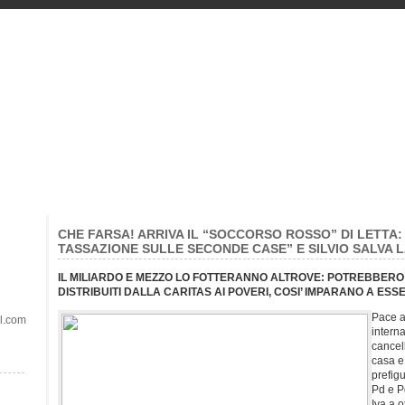
CHE FARSA! ARRIVA IL “SOCCORSO ROSSO” DI LETTA
TASSAZIONE SULLE SECONDE CASE” E SILVIO SALVA L
IL MILIARDO E MEZZO LO FOTTERANNO ALTROVE: POTREBBERO 
DISTRIBUITI DALLA CARITAS AI POVERI, COSI’ IMPARANO A ESS
Pace a
il.com
intern
cancel
casa e 
prefigu
Pd e P
Iva a o