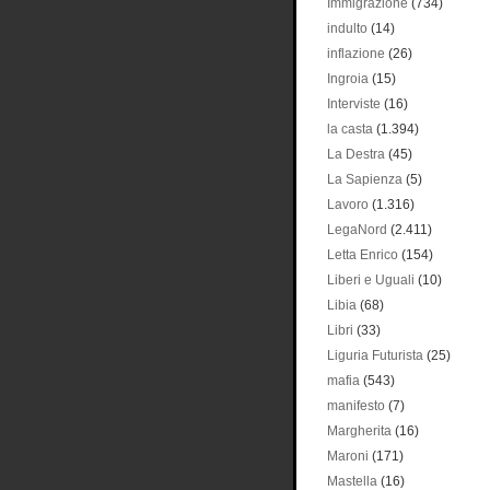
Immigrazione
(734)
indulto
(14)
inflazione
(26)
Ingroia
(15)
Interviste
(16)
la casta
(1.394)
La Destra
(45)
La Sapienza
(5)
Lavoro
(1.316)
LegaNord
(2.411)
Letta Enrico
(154)
Liberi e Uguali
(10)
Libia
(68)
Libri
(33)
Liguria Futurista
(25)
mafia
(543)
manifesto
(7)
Margherita
(16)
Maroni
(171)
Mastella
(16)