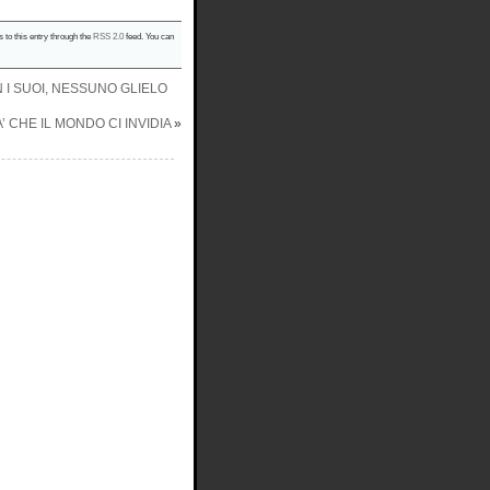
 to this entry through the
RSS 2.0
feed. You can
I SUOI, NESSUNO GLIELO
’ CHE IL MONDO CI INVIDIA
»