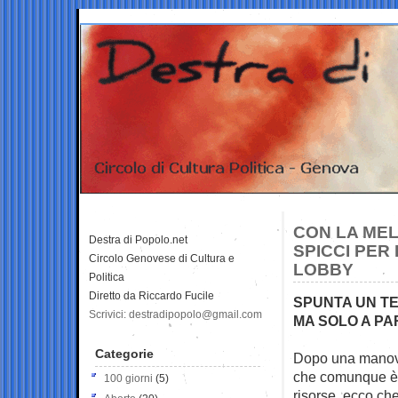
CON LA MEL
Destra di Popolo.net
SPICCI PER
Circolo Genovese di Cultura e
LOBBY
Politica
Diretto da Riccardo Fucile
SPUNTA UN TES
Scrivici: destradipopolo@gmail.com
MA SOLO A PA
Categorie
Dopo una manovr
che comunque è g
100 giorni
(5)
risorse, ecco ch