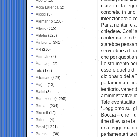
Aborto
(20)
classico: la legg
Acca Larentia
(2)
concreta, in uno
Alcool
(3)
intenzionato a c
Alemanno
(150)
Parlamentari e a
Alfano
(315)
chiedere. Così, 
Alitalia
(123)
conferma le indi
Ambiente
(341)
starebbe pensando
AN
(210)
servirebbe a fina
che per quest’ann
Animali
(74)
Lo strumento per
Arancioni
(2)
essere quello di
arte
(175)
dizionario della 
Attentato
(329)
parlamentari, fina
Auguri
(13)
territorio, venen
Batini
(3)
amministrative lo
Berlusconi
(4.295)
Tale eventualità 
Bersani
(234)
“Leggiamo sui gi
Biasotti
(12)
Boccia – che il g
Boldrini
(4)
fine di evitare 
Bossi
(1.221)
una legge mancia 
parlamentari taci
Brambilla
(38)