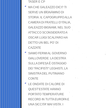
TASER E CP
MA CHE GALEAZZO DICI? TI
SERVE UN BIGNAMINO DI
STORIA. IL CAPOGRUPPO ALLA
CAMERA DI FRATELLI D’ITALIA,
GALEAZZO BIGNAMI, NEL SUO
ATTACCO SCONSIDERATO A
OSCAR LUIGI SCALFARO HA
DETTO UN BEL PO’ DI
CAZZATE
SIAMO FERMI AL GOVERNO
GIALLOVERDE: LA DESTRA
SULLA DIFESA È OSTAGGIO
DEI “PACIFISTI” LEGHISTI, LA
SINISTRA DEL PUTINIANO
CONTE
LE ONDATE DI CALORE DI
QUEST’ESTATE HANNO
PORTATO TEMPERATURE
RECORD IN TUTTA EUROPA E
UNA SICCITA’ MAI VISTA. I