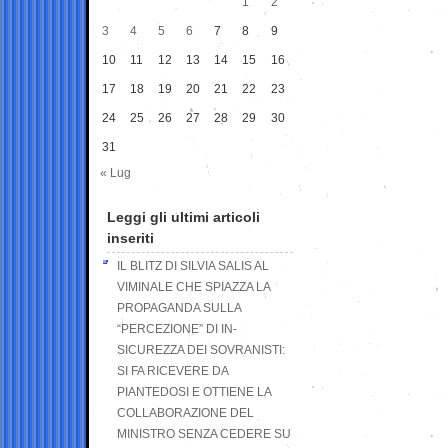
1
2
3
4
5
6
7
8
9
10
11
12
13
14
15
16
17
18
19
20
21
22
23
24
25
26
27
28
29
30
31
« Lug
Leggi gli ultimi articoli
inseriti
IL BLITZ DI SILVIA SALIS AL
VIMINALE CHE SPIAZZA LA
PROPAGANDA SULLA
“PERCEZIONE” DI IN-
SICUREZZA DEI SOVRANISTI:
SI FA RICEVERE DA
PIANTEDOSI E OTTIENE LA
COLLABORAZIONE DEL
MINISTRO SENZA CEDERE SU