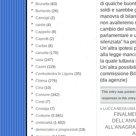
di qualche buon
Brunetta
(83)
soldi e sarebbe 
Burlando
(26)
manovra di bilan
Camogli
(2)
non avalleremo n
canile
(4)
cambio del silenz
Cappello
(8)
parlamentare e u
Caprotti
(2)
silenziata” ha p
Caritas
(6)
Un’altra ipotesi 
carovita
(170)
alla legge manci
casa
(247)
la quale tuttavia
Un’altra possibil
Casini
(119)
commissione Bila
Centrodestra in Liguria
(35)
(da agenzie)
Chiesa
(276)
Cina
(10)
This entry was posted o
Comune
(342)
responses to this entr
Coop
(7)
Cossiga
(7)
«
LUCCA NEGA UNA S
FINALME
Costume
(5.581)
DELL’ANNO
criminalità
(1.402)
ALL’ANAGRA
democratici e progressisti
(19)
A