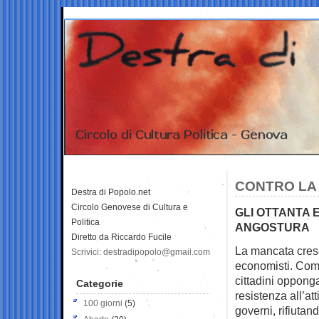
CONTRO LA 
Destra di Popolo.net
Circolo Genovese di Cultura e
GLI OTTANTA E
Politica
ANGOSTURA
Diretto da Riccardo Fucile
La mancata cresc
Scrivici: destradipopolo@gmail.com
economisti. Co
cittadini oppong
Categorie
resistenza all’att
100 giorni
(5)
governi, rifiutan