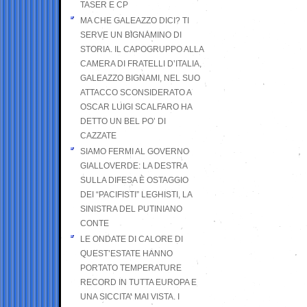
TASER E CP
MA CHE GALEAZZO DICI? TI
SERVE UN BIGNAMINO DI
STORIA. IL CAPOGRUPPO ALLA
CAMERA DI FRATELLI D’ITALIA,
GALEAZZO BIGNAMI, NEL SUO
ATTACCO SCONSIDERATO A
OSCAR LUIGI SCALFARO HA
DETTO UN BEL PO’ DI
CAZZATE
SIAMO FERMI AL GOVERNO
GIALLOVERDE: LA DESTRA
SULLA DIFESA È OSTAGGIO
DEI “PACIFISTI” LEGHISTI, LA
SINISTRA DEL PUTINIANO
CONTE
LE ONDATE DI CALORE DI
QUEST’ESTATE HANNO
PORTATO TEMPERATURE
RECORD IN TUTTA EUROPA E
UNA SICCITA’ MAI VISTA. I