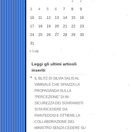
1
2
3
4
5
6
7
8
9
10
11
12
13
14
15
16
17
18
19
20
21
22
23
24
25
26
27
28
29
30
31
« Lug
Leggi gli ultimi articoli
inseriti
IL BLITZ DI SILVIA SALIS AL
VIMINALE CHE SPIAZZA LA
PROPAGANDA SULLA
“PERCEZIONE” DI IN-
SICUREZZA DEI SOVRANISTI:
SI FA RICEVERE DA
PIANTEDOSI E OTTIENE LA
COLLABORAZIONE DEL
MINISTRO SENZA CEDERE SU