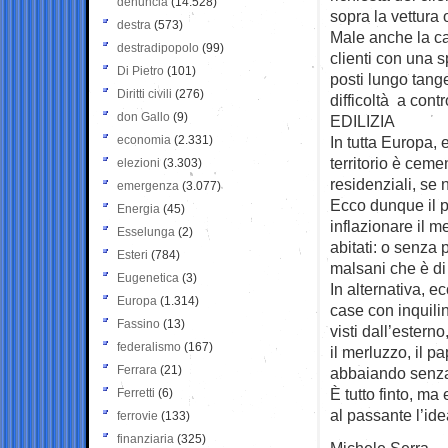
denuncia
(14.528)
sopra la vettura 
destra
(573)
Male anche la ca
destradipopolo
(99)
clienti con una s
Di Pietro
(101)
posti lungo tange
Diritti civili
(276)
difficoltà a contro
don Gallo
(9)
EDILIZIA
economia
(2.331)
In tutta Europa, e
territorio è ceme
elezioni
(3.303)
residenziali, se
emergenza
(3.077)
Ecco dunque il p
Energia
(45)
inflazionare il m
Esselunga
(2)
abitati: o senza 
Esteri
(784)
malsani che è di 
Eugenetica
(3)
In alternativa, ec
Europa
(1.314)
case con inquili
Fassino
(13)
visti dall’ester
federalismo
(167)
il merluzzo, il p
Ferrara
(21)
abbaiando senza
È tutto finto, ma
Ferretti
(6)
al passante l’ide
ferrovie
(133)
finanziaria
(325)
Michele Serra