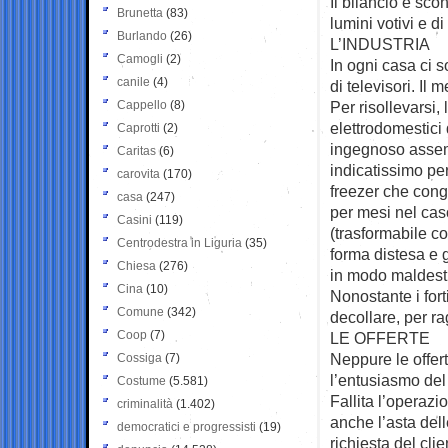
Il bilancio è sco
Brunetta
(83)
lumini votivi e d
Burlando
(26)
L’INDUSTRIA
Camogli
(2)
In ogni casa ci s
canile
(4)
di televisori. Il 
Cappello
(8)
Per risollevarsi,
elettrodomestici 
Caprotti
(2)
ingegnoso assemb
Caritas
(6)
indicatissimo per
carovita
(170)
freezer che cong
casa
(247)
per mesi nel caso
Casini
(119)
(trasformabile co
Centrodestra in Liguria
(35)
forma distesa e g
Chiesa
(276)
in modo maldestr
Cina
(10)
Nonostante i fort
Comune
(342)
decollare, per ra
Coop
(7)
LE OFFERTE
Neppure le offert
Cossiga
(7)
l’entusiasmo de
Costume
(5.581)
Fallita l’operazi
criminalità
(1.402)
anche l’asta del
democratici e progressisti
(19)
richiesta del cl