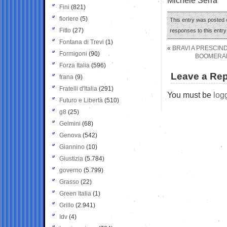
Fini
(821)
fioriere
(5)
This entry was posted o
Fitto
(27)
responses to this entr
Fontana di Trevi
(1)
«
BRAVI A PRESCIN
Formigoni
(90)
BOOMERAN
Forza Italia
(596)
Leave a Rep
frana
(9)
Fratelli d'Italia
(291)
You must be
log
Futuro e Libertà
(510)
g8
(25)
Gelmini
(68)
Genova
(542)
Giannino
(10)
Giustizia
(5.784)
governo
(5.799)
Grasso
(22)
Green Italia
(1)
Grillo
(2.941)
Idv
(4)