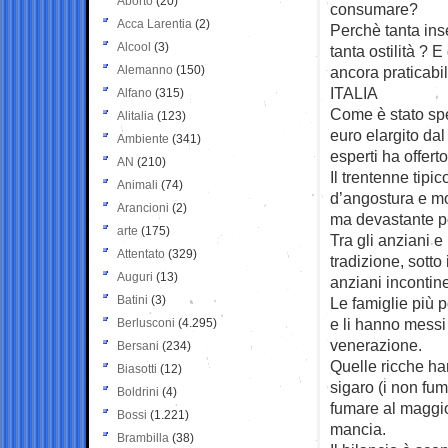
Aborto
(20)
consumare?
Acca Larentia
(2)
Perchè tanta ins
Alcool
(3)
tanta ostilità ? E
Alemanno
(150)
ancora praticabil
ITALIA
Alfano
(315)
Come è stato spe
Alitalia
(123)
euro elargito da
Ambiente
(341)
esperti ha offert
AN
(210)
Il trentenne tipi
Animali
(74)
d’angostura e mo
Arancioni
(2)
ma devastante pe
arte
(175)
Tra gli anziani e
Attentato
(329)
tradizione, sotto
Auguri
(13)
anziani incontine
Batini
(3)
Le famiglie più 
e li hanno messi
Berlusconi
(4.295)
venerazione.
Bersani
(234)
Quelle ricche ha
Biasotti
(12)
sigaro (i non fu
Boldrini
(4)
fumare al maggior
Bossi
(1.221)
mancia.
Brambilla
(38)