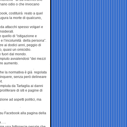
minano odio o che invocano
ook, costituirà reato a quel
ugura la morte di qualcuno,
i da attacchi spesso volgari e
nsiderati.
 quello di “istigazione e
ta e l’incolumità della persona”.
e ai dodici anni, peggio di
, quasi un omicidio.
 fuori dal mondo.
ompiuto avvalendosi “dei mezzi
ore aumento.
che la normativa è già regolata
delinquere, senza però delineare
t.
ompiuta da Tartaglia ai danni
proliferare di siti e pagine di
zione ad aspetti politici, ma
 su Facebook alla pagina della
a…..
urre una fattispecie penale che