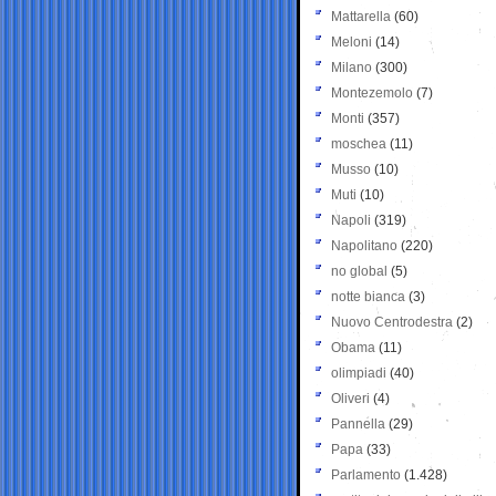
Mattarella
(60)
Meloni
(14)
Milano
(300)
Montezemolo
(7)
Monti
(357)
moschea
(11)
Musso
(10)
Muti
(10)
Napoli
(319)
Napolitano
(220)
no global
(5)
notte bianca
(3)
Nuovo Centrodestra
(2)
Obama
(11)
olimpiadi
(40)
Oliveri
(4)
Pannella
(29)
Papa
(33)
Parlamento
(1.428)