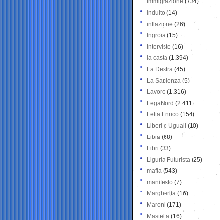
Immigrazione
(734)
indulto
(14)
inflazione
(26)
Ingroia
(15)
Interviste
(16)
la casta
(1.394)
La Destra
(45)
La Sapienza
(5)
Lavoro
(1.316)
LegaNord
(2.411)
Letta Enrico
(154)
Liberi e Uguali
(10)
Libia
(68)
Libri
(33)
Liguria Futurista
(25)
mafia
(543)
manifesto
(7)
Margherita
(16)
Maroni
(171)
Mastella
(16)