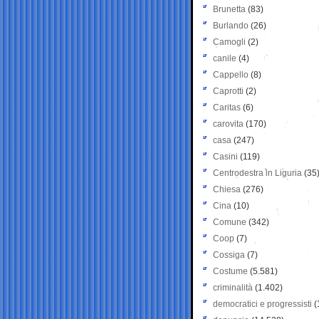
Brunetta
(83)
Burlando
(26)
Camogli
(2)
canile
(4)
Cappello
(8)
Caprotti
(2)
Caritas
(6)
carovita
(170)
casa
(247)
Casini
(119)
Centrodestra in Liguria
(35
Chiesa
(276)
Cina
(10)
Comune
(342)
Coop
(7)
Cossiga
(7)
Costume
(5.581)
criminalità
(1.402)
democratici e progressisti
(