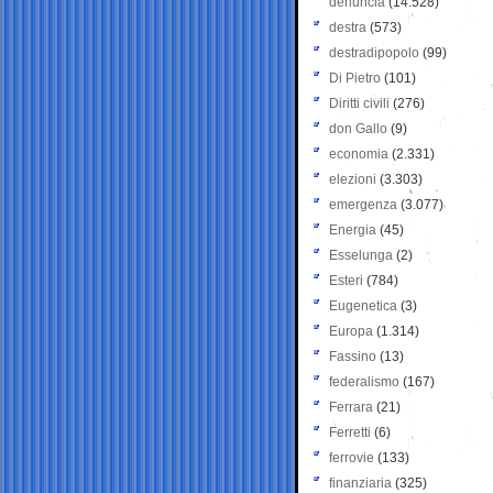
denuncia
(14.528)
destra
(573)
destradipopolo
(99)
Di Pietro
(101)
Diritti civili
(276)
don Gallo
(9)
economia
(2.331)
elezioni
(3.303)
emergenza
(3.077)
Energia
(45)
Esselunga
(2)
Esteri
(784)
Eugenetica
(3)
Europa
(1.314)
Fassino
(13)
federalismo
(167)
Ferrara
(21)
Ferretti
(6)
ferrovie
(133)
finanziaria
(325)