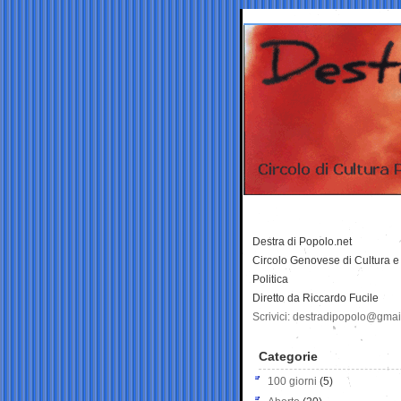
Destra di Popolo.net
Circolo Genovese di Cultura e
Politica
Diretto da Riccardo Fucile
Scrivici: destradipopolo@gma
Categorie
100 giorni
(5)