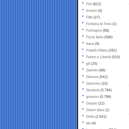
Fini
(821)
fioriere
(5)
Fitto
(27)
Fontana di Trevi
(1)
Formigoni
(90)
Forza Italia
(596)
frana
(9)
Fratelli d'Italia
(291)
Futuro e Libertà
(510)
g8
(25)
Gelmini
(68)
Genova
(542)
Giannino
(10)
Giustizia
(5.784)
governo
(5.799)
Grasso
(22)
Green Italia
(1)
Grillo
(2.941)
Idv
(4)