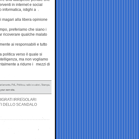
erventi in internet e social
informatica, istighi a
oi magari alla libera opinione
tempo, preferiamo che siano i
 far ricoverare qualche malato
mente ai responsabili e tutto
a politica verso il quale si
intelligenza, ma non vogliamo
ntalmente a ridurre i mezzi di
arlamento
,
PdL
,
Politica
,
radici e valori
,
Stampa
.
your own site.
MIGRATI IRREGOLARI
DATI DELLO SCANDALO