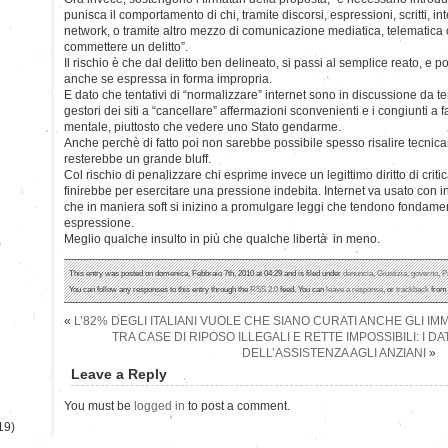
punisca il comportamento di chi, tramite discorsi, espressioni, scritti, int
network, o tramite altro mezzo di comunicazione mediatica, telematica o 
commettere un delitto”.
Il rischio è che dal delitto ben delineato, si passi al semplice reato, e p
anche se espressa in forma impropria.
E dato che tentativi di “normalizzare” internet sono in discussione da 
gestori dei siti a “cancellare” affermazioni sconvenienti e i congiunti a
mentale, piuttosto che vedere uno Stato gendarme.
Anche perchè di fatto poi non sarebbe possibile spesso risalire tecnica
resterebbe un grande bluff.
Col rischio di penalizzare chi esprime invece un legittimo diritto di critic
finirebbe per esercitare una pressione indebita. Internet va usato con 
che in maniera soft si inizino a promulgare leggi che tendono fondame
espressione.
Meglio qualche insulto in più che qualche libertà in meno.
)
This entry was posted on domenica, Febbraio 7th, 2010 at 04:29 and is filed under
denuncia
,
Giustizia
,
governo
,
P
You can follow any responses to this entry through the
RSS 2.0
feed. You can
leave a response
, or
trackback
from 
«
L’82% DEGLI ITALIANI VUOLE CHE SIANO CURATI ANCHE GLI IM
TRA CASE DI RIPOSO ILLEGALI E RETTE IMPOSSIBILI: I 
DELL’ASSISTENZA AGLI ANZIANI
»
Leave a Reply
You must be
logged in
to post a comment.
19)