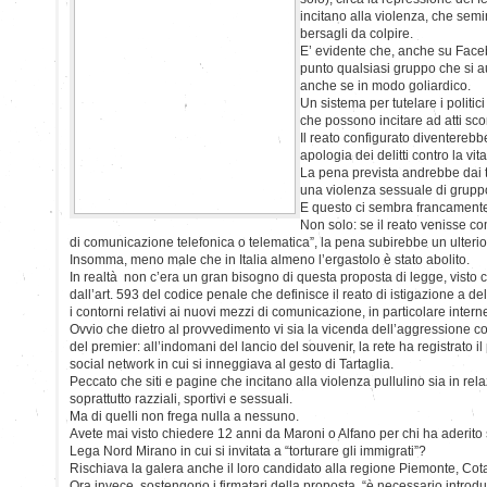
incitano alla violenza, che se
bersagli da colpire.
E’ evidente che, anche su Faceb
punto qualsiasi gruppo che si a
anche se in modo goliardico.
Un sistema per tutelare i politic
che possono incitare ad atti sco
Il reato configurato diventerebbe
apologia dei delitti contro la vi
La pena prevista andrebbe dai tr
una violenza sessuale di gruppo
E questo ci sembra francamente
Non solo: se il reato venisse c
di comunicazione telefonica o telematica”, la pena subirebbe un ulteri
Insomma, meno male che in Italia almeno l’ergastolo è stato abolito.
In realtà non c’era un gran bisogno di questa proposta di legge, visto 
dall’art. 593 del codice penale che definisce il reato di istigazione a 
i contorni relativi ai nuovi mezzi di comunicazione, in particolare interne
Ovvio che dietro al provvedimento vi sia la vicenda dell’aggressione c
del premier: all’indomani del lancio del souvenir, la rete ha registrato il 
social network in cui si inneggiava al gesto di Tartaglia.
Peccato che siti e pagine che incitano alla violenza pullulino sia in rela
soprattutto razziali, sportivi e sessuali.
Ma di quelli non frega nulla a nessuno.
Avete mai visto chiedere 12 anni da Maroni o Alfano per chi ha aderito
Lega Nord Mirano in cui si invitata a “torturare gli immigrati”?
Rischiava la galera anche il loro candidato alla regione Piemonte, Cot
Ora invece, sostengono i firmatari della proposta, “è necessario introd