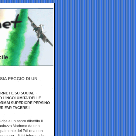
 SIA PEGGIO DI UN
ERNET E SU SOCIAL
 L’INCOLUMITA’ DELLE
 ORMAI SUPERIORE PERSINO
R FAR TACERE I
che e un aspro dibattito il
a palazzo Madama da una
ncipalmente del Pdl (ma non
fenomeno di siti internet che