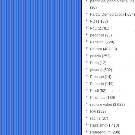
partito del popolo della libe
(30)
Partito Democratico
(1.034)
PD
(1.188)
PdL
(2.781)
pedofilia
(25)
Pensioni
(129)
Politica
(40.833)
polizia
(253)
Porto
(12)
povertà
(502)
Presepe
(14)
Primarie
(149)
Prodi
(52)
Provincia
(139)
radici e valori
(3.682)
RAI
(359)
rapine
(37)
Razzismo
(1.410)
Referendum
(200)