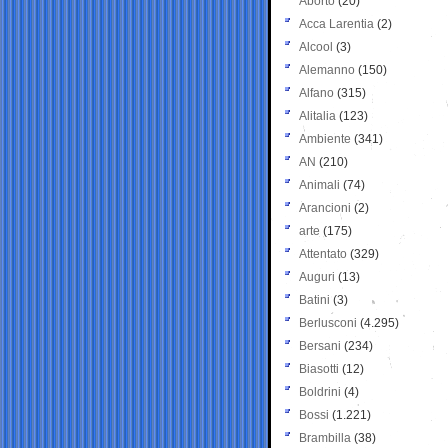
Aborto
(20)
Acca Larentia
(2)
Alcool
(3)
Alemanno
(150)
Alfano
(315)
Alitalia
(123)
Ambiente
(341)
AN
(210)
Animali
(74)
Arancioni
(2)
arte
(175)
Attentato
(329)
Auguri
(13)
Batini
(3)
Berlusconi
(4.295)
Bersani
(234)
Biasotti
(12)
Boldrini
(4)
Bossi
(1.221)
Brambilla
(38)