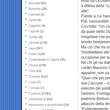
visto da Occiden
Brunetta
(83)
a difesa della “c
Burlando
(26)
altri”.
Camogli
(2)
Parole a cui hann
canile
(4)
Pdl, riassumibili
Cappello
(8)
Cicchitto: “Un co
da parte dello St
Caprotti
(2)
irregolare che pr
Caritas
(6)
snodo fondament
carovita
(170)
Ma ciò che ha so
casa
(247)
“trombettiere de
Casini
(119)
occasione per ta
Centrodestra in Liguria
(35)
Nè chi gli ha dat
Chiesa
(276)
corifei Maurizio 
Cina
(10)
apparire, non sa
Comune
(342)
“Quel che più pr
Coop
(7)
suo j’accuse – a 
silenzio dei polit
Cossiga
(7)
Gelmini, Formigon
Costume
(5.581)
padrone Berlusco
criminalità
(1.402)
attacchi della d
democratici e progressisti
(19)
“Evidentemente – 