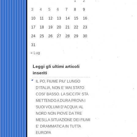
1
2
3
4
5
6
7
8
9
10
11
12
13
14
15
16
17
18
19
20
21
22
23
24
25
26
27
28
29
30
31
« Lug
Leggi gli ultimi articoli
inseriti
IL PO, FIUME PIU’ LUNGO
D’ITALIA, NON E’ MAI STATO
COSI’ BASSO. LA SICCITA’ STA
METTENDO A DURA PROVA I
SUOI VOLUMI D’ACQUA: AL
NORD NON PIOVE DA TRE
MESI,LA SITUAZIONE DEI FIUMI
E’ DRAMMATICA IN TUTTA
EUROPA