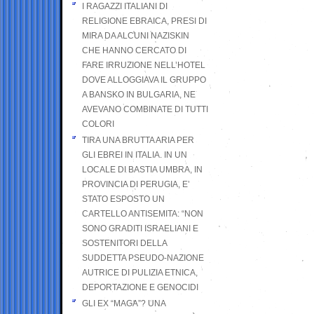
I RAGAZZI ITALIANI DI
RELIGIONE EBRAICA, PRESI DI
MIRA DA ALCUNI NAZISKIN
CHE HANNO CERCATO DI
FARE IRRUZIONE NELL’HOTEL
DOVE ALLOGGIAVA IL GRUPPO
A BANSKO IN BULGARIA, NE
AVEVANO COMBINATE DI TUTTI
COLORI
TIRA UNA BRUTTA ARIA PER
GLI EBREI IN ITALIA. IN UN
LOCALE DI BASTIA UMBRA, IN
PROVINCIA DI PERUGIA, E’
STATO ESPOSTO UN
CARTELLO ANTISEMITA: “NON
SONO GRADITI ISRAELIANI E
SOSTENITORI DELLA
SUDDETTA PSEUDO-NAZIONE
AUTRICE DI PULIZIA ETNICA,
DEPORTAZIONE E GENOCIDI
GLI EX “MAGA”? UNA