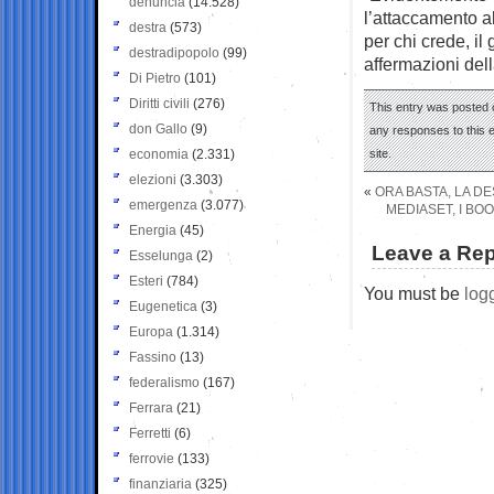
denuncia
(14.528)
l’attaccamento a
destra
(573)
per chi crede, il
destradipopolo
(99)
affermazioni dell
Di Pietro
(101)
Diritti civili
(276)
This entry was posted o
don Gallo
(9)
any responses to this 
economia
(2.331)
site.
elezioni
(3.303)
«
ORA BASTA, LA D
emergenza
(3.077)
MEDIASET, I BO
Energia
(45)
Leave a Rep
Esselunga
(2)
Esteri
(784)
You must be
log
Eugenetica
(3)
Europa
(1.314)
Fassino
(13)
federalismo
(167)
Ferrara
(21)
Ferretti
(6)
ferrovie
(133)
finanziaria
(325)