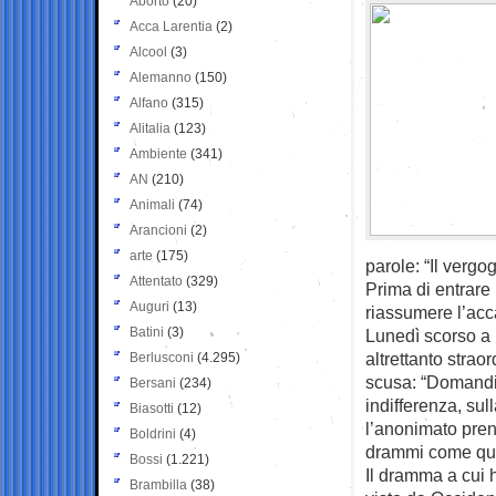
Aborto
(20)
Acca Larentia
(2)
Alcool
(3)
Alemanno
(150)
Alfano
(315)
Alitalia
(123)
Ambiente
(341)
AN
(210)
Animali
(74)
Arancioni
(2)
arte
(175)
parole: “Il vergog
Attentato
(329)
Prima di entrare 
Auguri
(13)
riassumere l’acc
Batini
(3)
Lunedì scorso a 
altrettanto strao
Berlusconi
(4.295)
scusa: “Domandia
Bersani
(234)
indifferenza, sul
Biasotti
(12)
l’anonimato pre
Boldrini
(4)
drammi come que
Bossi
(1.221)
Il dramma a cui h
Brambilla
(38)