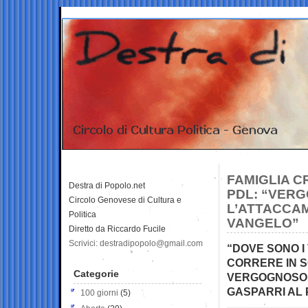
FAMIGLIA C
Destra di Popolo.net
PDL: “VERG
Circolo Genovese di Cultura e
L’ATTACCAM
Politica
VANGELO”
Diretto da Riccardo Fucile
Scrivici: destradipopolo@gmail.com
“DOVE SONO I 
CORRERE IN 
Categorie
VERGOGNOSO S
GASPARRI AL 
100 giorni
(5)