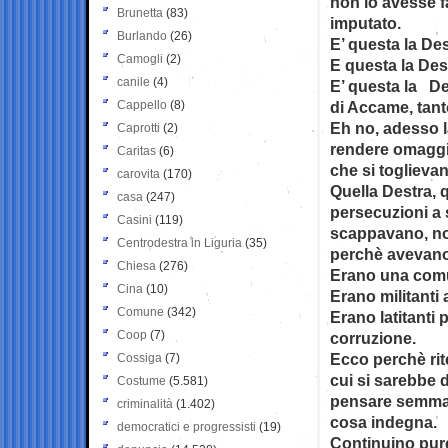
non lo avesse f
Brunetta
(83)
imputato.
Burlando
(26)
E’ questa la Des
Camogli
(2)
E questa la Dest
canile
(4)
E’ questa la Des
Cappello
(8)
di Accame, tan
Eh no, adesso l
Caprotti
(2)
rendere omaggio
Caritas
(6)
che si toglievan
carovita
(170)
Quella Destra, 
casa
(247)
persecuzioni a
Casini
(119)
scappavano, non
Centrodestra in Liguria
(35)
perchè avevano 
Chiesa
(276)
Erano una comun
Cina
(10)
Erano militanti
Comune
(342)
Erano latitanti 
Coop
(7)
corruzione.
Ecco perchè rit
Cossiga
(7)
cui si sarebbe d
Costume
(5.581)
pensare semmai 
criminalità
(1.402)
cosa indegna.
democratici e progressisti
(19)
Continuino pure