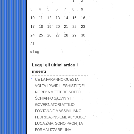
1
2
3
4
5
6
7
8
9
10
11
12
13
14
15
16
17
18
19
20
21
22
23
24
25
26
27
28
29
30
31
« Lug
Leggi gli ultimi articoli
inseriti
CE LA FARANNO QUESTA
VOLTA I PAVIDI LEGHISTI “DEL
NORD” A METTERE SOTTO
SCHIAFFO SALVINI? I
GOVERNATORI ATTILIO
FONTANA E MASSIMILIANO
FEDRIGA, INSIEME AL “DOGE”
LUCA ZAIA, SONO PRONTI A
FORMALIZZARE UNA