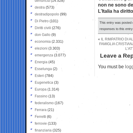
denuncia
(14.528)
non ne sono deg
destra
(573)
L’Italia ha diri
destradipopolo
(99)
Di Pietro
(101)
This entry was posted o
Diritti civili
(276)
responses to this entr
don Gallo
(9)
«
IL RIMPATRIO DI 
economia
(2.331)
FAMIGLIA CRISTIAN
elezioni
(3.303)
L’A
Leave a Rep
emergenza
(3.077)
Energia
(45)
You must be
log
Esselunga
(2)
Esteri
(784)
Eugenetica
(3)
Europa
(1.314)
Fassino
(13)
federalismo
(167)
Ferrara
(21)
Ferretti
(6)
ferrovie
(133)
finanziaria
(325)