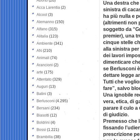
Aborto
(20)
Una destra che 
Acca Larentia
(2)
sinistra di cac
Alcool
(3)
ha più nulla e 
Alemanno
(150)
(altrimenti non
soggetto da “G
Alfano
(315)
premier), una t
Alitalia
(123)
cinque stelle ch
Ambiente
(341)
alla sinistra per
AN
(210)
dei lavori impos
Animali
(74)
dimenticare che
Arancioni
(2)
se Berlusconi è
arte
(175)
dettare legge a
Attentato
(329)
Tutti che vogli
Auguri
(13)
fare”, salvo blo
Batini
(3)
Una ignobile re
vera, etica, di 
Berlusconi
(4.295)
parare il culo 
Bersani
(234)
di giudizio.
Biasotti
(12)
Premesso che l
Boldrini
(4)
fissando l’udien
Bossi
(1.221)
prescrizione pe
Brambilla
(38)