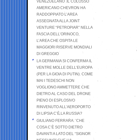
VENEZUELANO .IL COLOSSO
AMERICANO CHEVRON HA
RADDOPPIATO L’AREA
ASSEGNATA ALLA JOINT
VENTURE “PETROPIAR” NELLA
FASCIA DELL’ORINOCO,
L’AREA CHE OSPITA LE
MAGGIORI RISERVE MONDIALI
DI GREGGIO
LA GERMANIA SI CONFERMA IL
VENTRE MOLLE DELL’EUROPA
(PER LA GIOIA DI PUTIN). COME
MAI I TEDESCHI NON
VOGLIONO AMMETTERE CHE
DIETRO AL CASO DEL DRONE
PIENO DI ESPLOSIVO
RINVENUTO ALL’AEROPORTO
DI LIPSIA C’È LA RUSSIA?
GIULIANO FERRARA: ’CHE
COSA C’È SOTTO DIETRO
DAVANTI A LATO DEL “SIGNOR