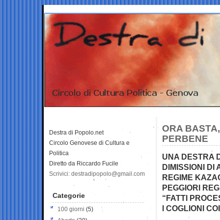
ORA BASTA,
Destra di Popolo.net
PERBENE
Circolo Genovese di Cultura e
Politica
UNA DESTRA D
Diretto da Riccardo Fucile
DIMISSIONI D
Scrivici: destradipopolo@gmail.com
REGIME KAZAC
PEGGIORI REG
Categorie
“FATTI PROCES
I COGLIONI C
100 giorni
(5)