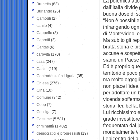
La polemica atto
Brunetta
(83)
dall’Italia divid
Burlando
(26)
buona dose di sc
Camogli
(2)
“Non è possibile
canile
(4)
infrangendo ogni
Cappello
(8)
di Montevideo, c
Ma subito gli rep
Caprotti
(2)
brutta storia e 
Caritas
(6)
accuse e sospett
carovita
(170)
siamo un Paese s
casa
(247)
Ed è proprio ques
Casini
(119)
territorio è poco 
Centrodestra in Liguria
(35)
ma molto orgoglio
Chiesa
(276)
non piace l’idea 
Cina
(10)
per adottare un 
Comune
(342)
vicenda sofferman
Coop
(7)
storia, lei, bell
Lui ricchissimo 
Cossiga
(7)
grade investitore
Costume
(5.581)
frequentata dal j
criminalità
(1.402)
mondialmente vie
democratici e progressisti
(19)
l’epicentro della