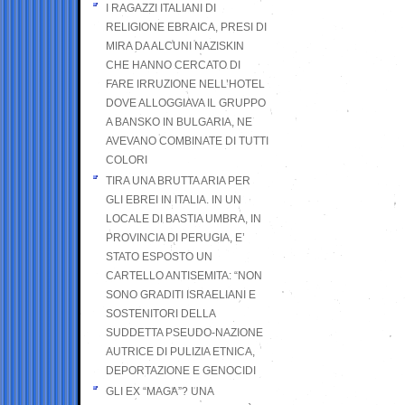
I RAGAZZI ITALIANI DI
RELIGIONE EBRAICA, PRESI DI
MIRA DA ALCUNI NAZISKIN
CHE HANNO CERCATO DI
FARE IRRUZIONE NELL’HOTEL
DOVE ALLOGGIAVA IL GRUPPO
A BANSKO IN BULGARIA, NE
AVEVANO COMBINATE DI TUTTI
COLORI
TIRA UNA BRUTTA ARIA PER
GLI EBREI IN ITALIA. IN UN
LOCALE DI BASTIA UMBRA, IN
PROVINCIA DI PERUGIA, E’
STATO ESPOSTO UN
CARTELLO ANTISEMITA: “NON
SONO GRADITI ISRAELIANI E
SOSTENITORI DELLA
SUDDETTA PSEUDO-NAZIONE
AUTRICE DI PULIZIA ETNICA,
DEPORTAZIONE E GENOCIDI
GLI EX “MAGA”? UNA