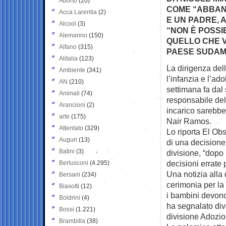
Aborto
(20)
COME “ABBAN
Acca Larentia
(2)
E UN PADRE, 
Alcool
(3)
“NON È POSSIB
Alemanno
(150)
QUELLO CHE V
Alfano
(315)
PAESE SUDAME
Alitalia
(123)
La dirigenza dell
Ambiente
(341)
l’infanzia e
l’ad
AN
(210)
settimana fa dal 
Animali
(74)
responsabile del 
Arancioni
(2)
incarico sarebbe 
arte
(175)
Nair Ramos.
Attentato
(329)
Lo riporta El Obs
Auguri
(13)
di una decisione
Batini
(3)
divisione, “dopo 
decisioni errate 
Berlusconi
(4.295)
Una notizia alla
Bersani
(234)
cerimonia per la
Biasotti
(12)
i bambini devono
Boldrini
(4)
ha segnalato dive
Bossi
(1.221)
divisione Adozion
Brambilla
(38)