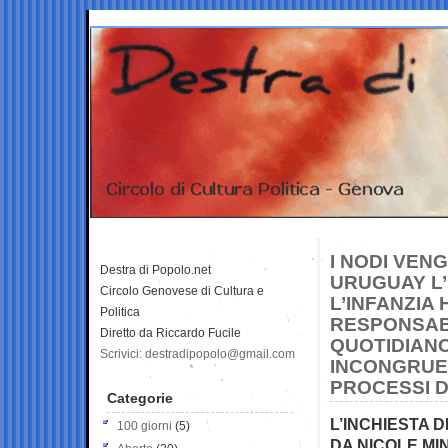
I NODI VENG
Destra di Popolo.net
URUGUAY L’
Circolo Genovese di Cultura e
L’INFANZIA
Politica
RESPONSABI
Diretto da Riccardo Fucile
QUOTIDIAN
Scrivici: destradipopolo@gmail.com
INCONGRUEN
PROCESSI D
Categorie
L’INCHIESTA 
100 giorni
(5)
DA NICOLE MIN