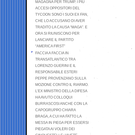
MAGAGNA PER TRUMP. I PIÙ
ACCESI OPPOSITORI DEL
TYCOON SONO I SUOI EX FAN,
CHE LO ACCUSANO DI AVER
TRADITO LA CAUSA “MAGA”. E
ORA SI RIUNISCONO PER
LANCIARE IL PARTITO
“AMERICA FIRST”
FACCIA A FACCIA IN
TRANSATLANTICO TRA
LORENZO GUERINI E IL
RESPONSABILE ESTERI
PEPPE PROVENZANO SULLA
MOZIONE CONTRO IL RIARMO.
L’EX MINISTRO DELLA DIFESA
HA AVUTO COLLOQUI
BURRASCOSI ANCHE CON LA
CAPOGRUPPO CHIARA
BRAGA, A CUI HA FATTO LA
MESSA IN PIEGA PER ESSERSI
PIEGATA AI VOLERI DEI