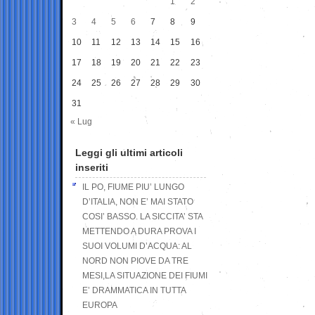
1
2
3
4
5
6
7
8
9
10
11
12
13
14
15
16
17
18
19
20
21
22
23
24
25
26
27
28
29
30
31
« Lug
Leggi gli ultimi articoli
inseriti
IL PO, FIUME PIU’ LUNGO
D’ITALIA, NON E’ MAI STATO
COSI’ BASSO. LA SICCITA’ STA
METTENDO A DURA PROVA I
SUOI VOLUMI D’ACQUA: AL
NORD NON PIOVE DA TRE
MESI,LA SITUAZIONE DEI FIUMI
E’ DRAMMATICA IN TUTTA
EUROPA