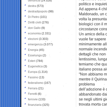
denuncia
(14.528)
politico e inquie
destra
(573)
Ad appena 4 chilo
destradipopolo
(99)
Maldonado, un cen
Di Pietro
(101)
volta la presunt
Diritti civili
(276)
biologici con il 
don Gallo
(9)
circostanze consi
economia
(2.331)
Un amico della c
vuole far sapere
elezioni
(3.303)
minimamente alla 
emergenza
(3.077)
normale incendio
Energia
(45)
dettagli che non
Esselunga
(2)
lentissimo, lung
Esteri
(784)
temiamo che qual
Eugenetica
(3)
italiano possa a
Europa
(1.314)
“Non abbiamo mai
Fassino
(13)
mentre il Quirina
federalismo
(167)
problema
Ferrara
(21)
dell’adozione è 
abbandonato dai
Ferretti
(6)
se negli ultimi 
ferrovie
(133)
trovata morta ca
finanziaria
(325)