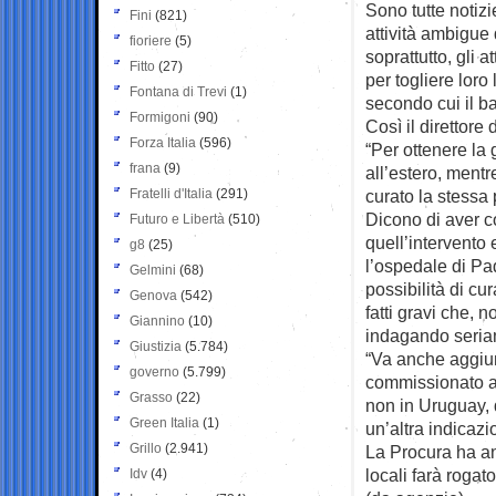
Sono tutte notizi
Fini
(821)
attività ambigue 
fioriere
(5)
soprattutto, gli 
Fitto
(27)
per togliere loro
Fontana di Trevi
(1)
secondo cui il 
Formigoni
(90)
Così il direttore
Forza Italia
(596)
“Per ottenere la
frana
(9)
all’estero, mentr
Fratelli d'Italia
(291)
curato la stessa 
Dicono di aver co
Futuro e Libertà
(510)
quell’intervento
g8
(25)
l’ospedale di Pa
Gelmini
(68)
possibilità di c
Genova
(542)
fatti gravi che, 
Giannino
(10)
indagando seriam
Giustizia
(5.784)
“Va anche aggiun
governo
(5.799)
commissionato al
Grasso
(22)
non in Uruguay,
Green Italia
(1)
un’altra indicaz
Grillo
(2.941)
La Procura ha an
locali farà rogato
Idv
(4)