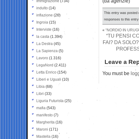
(da agenzie)
Immigrazione
(734)
indulto
(14)
This entry was posted o
inflazione
(26)
responses to this entr
Ingroia
(15)
Interviste
(16)
«
“NORDIO IN URUGU
“TU PENSI CO
la casta
(1.394)
FAI? DA SOLO
La Destra
(45)
PROFESS
La Sapienza
(5)
Lavoro
(1.316)
Leave a Rep
LegaNord
(2.411)
Letta Enrico
(154)
You must be
log
Liberi e Uguali
(10)
Libia
(68)
Libri
(33)
Liguria Futurista
(25)
mafia
(543)
manifesto
(7)
Margherita
(16)
Maroni
(171)
Mastella
(16)