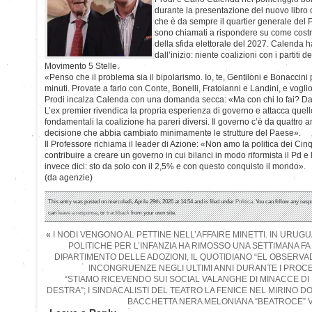
durante la presentazione del nuovo libro d
che è da sempre il quartier generale del P
sono chiamati a rispondere su come costruir
della sfida elettorale del 2027. Calenda h
dall’inizio: niente coalizioni con i partiti de
Movimento 5 Stelle.
«Penso che il problema sia il bipolarismo. Io, te, Gentiloni e Bonaccini
minuti. Provate a farlo con Conte, Bonelli, Fratoianni e Landini, e vogli
Prodi incalza Calenda con una domanda secca: «Ma con chi lo fai? Da
L’ex premier rivendica la propria esperienza di governo e attacca quello 
fondamentali la coalizione ha pareri diversi. Il governo c’è da quattro
decisione che abbia cambiato minimamente le strutture del Paese».
Il Professore richiama il leader di Azione: «Non amo la politica dei Cinq
contribuire a creare un governo in cui bilanci in modo riformista il Pd e 
invece dici: sto da solo con il 2,5% e con questo conquisto il mondo».
(da agenzie)
This entry was posted on mercoledì, Aprile 29th, 2026 at 14:54 and is filed under
Politica
. You can follow any resp
can
leave a response
, or
trackback
from your own site.
«
I NODI VENGONO AL PETTINE NELL’AFFAIRE MINETTI. IN URUG
POLITICHE PER L’INFANZIA HA RIMOSSO UNA SETTIMANA FA
DIPARTIMENTO DELLE ADOZIONI, IL QUOTIDIANO “EL OBSERV
INCONGRUENZE NEGLI ULTIMI ANNI DURANTE I PROCE
“STIAMO RICEVENDO SUI SOCIAL VALANGHE DI MINACCE DI
DESTRA”; I SINDACALISTI DEL TEATRO LA FENICE NEL MIRINO 
BACCHETTA NERA MELONIANA “BEATROCE” 