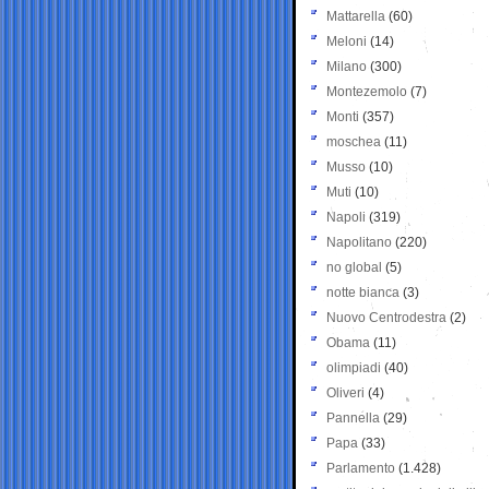
Mattarella
(60)
Meloni
(14)
Milano
(300)
Montezemolo
(7)
Monti
(357)
moschea
(11)
Musso
(10)
Muti
(10)
Napoli
(319)
Napolitano
(220)
no global
(5)
notte bianca
(3)
Nuovo Centrodestra
(2)
Obama
(11)
olimpiadi
(40)
Oliveri
(4)
Pannella
(29)
Papa
(33)
Parlamento
(1.428)