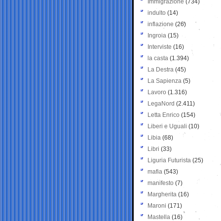
Immigrazione
(734)
indulto
(14)
inflazione
(26)
Ingroia
(15)
Interviste
(16)
la casta
(1.394)
La Destra
(45)
La Sapienza
(5)
Lavoro
(1.316)
LegaNord
(2.411)
Letta Enrico
(154)
Liberi e Uguali
(10)
Libia
(68)
Libri
(33)
Liguria Futurista
(25)
mafia
(543)
manifesto
(7)
Margherita
(16)
Maroni
(171)
Mastella
(16)