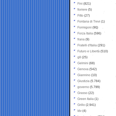
Fini
(821)
fioriere
(5)
Fitto
(27)
Fontana di Trevi
(1)
Formigoni
(90)
Forza Italia
(596)
frana
(9)
Fratelli d'Italia
(291)
Futuro e Libertà
(510)
g8
(25)
Gelmini
(68)
Genova
(542)
Giannino
(10)
Giustizia
(5.784)
governo
(5.799)
Grasso
(22)
Green Italia
(1)
Grillo
(2.941)
Idv
(4)