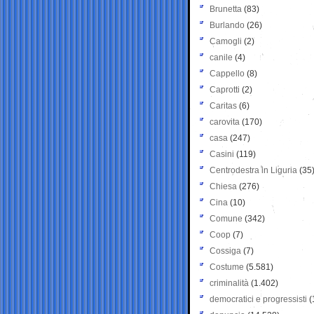
Brunetta
(83)
Burlando
(26)
Camogli
(2)
canile
(4)
Cappello
(8)
Caprotti
(2)
Caritas
(6)
carovita
(170)
casa
(247)
Casini
(119)
Centrodestra in Liguria
(35
Chiesa
(276)
Cina
(10)
Comune
(342)
Coop
(7)
Cossiga
(7)
Costume
(5.581)
criminalità
(1.402)
democratici e progressisti
(