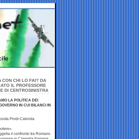
 CON CHI LO FAI? DA
CATO IL PROFESSORE
E DI CENTROSINISTRA
AMO LA POLITICA DEI
OVERNO IN CUI BILANCI IN
isposta Prodi-Calenda
potere».
uggella il confronto tra Romano
lognese in Cappella Farnese,