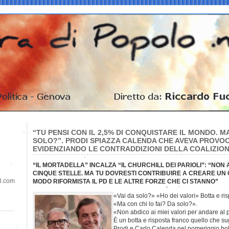
“TU PENSI CON IL 2,5% DI CONQUISTARE IL MONDO. MA
SOLO?”. PRODI SPIAZZA CALENDA CHE AVEVA PROVO
EVIDENZIANDO LE CONTRADDIZIONI DELLA COALIZION
“IL MORTADELLA” INCALZA “IL CHURCHILL DEI PARIOLI”: “NON 
CINQUE STELLE. MA TU DOVRESTI CONTRIBUIRE A CREARE UN G
il.com
MODO RIFORMISTA IL PD E LE ALTRE FORZE CHE CI STANNO”
«Vai da solo?» «Ho dei valori» Botta e r
«Ma con chi lo fai? Da solo?».
«Non abdico ai miei valori per andare al 
È un botta e risposta franco quello che s
Prodi e Carlo Calenda nel pomeriggio bo