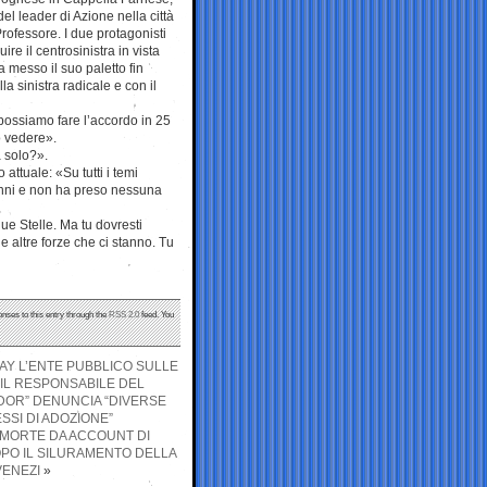
el leader di Azione nella città
rofessore. I due protagonisti
e il centrosinistra in vista
a messo il suo paletto fin
lla sinistra radicale e con il
 possiamo fare l’accordo in 25
o vedere».
 solo?».
attuale: «Su tutti i temi
 anni e non ha preso nessuna
ue Stelle. Ma tu dovresti
le altre forze che ci stanno. Tu
onses to this entry through the
RSS 2.0
feed. You
UAY L’ENTE PUBBLICO SULLE
 IL RESPONSABILE DEL
ADOR” DENUNCIA “DIVERSE
SSI DI ADOZIONE”
 MORTE DA ACCOUNT DI
DOPO IL SILURAMENTO DELLA
VENEZI
»