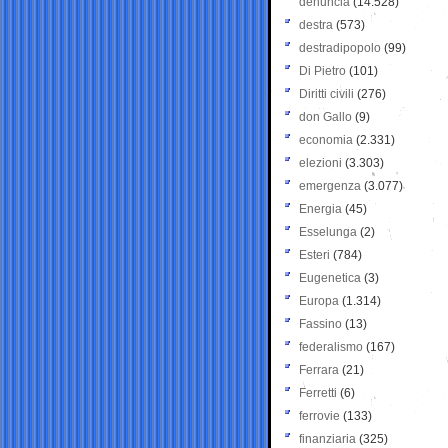
denuncia
(14.528)
destra
(573)
destradipopolo
(99)
Di Pietro
(101)
Diritti civili
(276)
don Gallo
(9)
economia
(2.331)
elezioni
(3.303)
emergenza
(3.077)
Energia
(45)
Esselunga
(2)
Esteri
(784)
Eugenetica
(3)
Europa
(1.314)
Fassino
(13)
federalismo
(167)
Ferrara
(21)
Ferretti
(6)
ferrovie
(133)
finanziaria
(325)