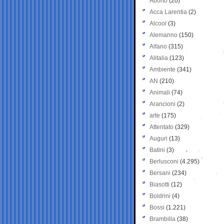
Aborto
(20)
Acca Larentia
(2)
Alcool
(3)
Alemanno
(150)
Alfano
(315)
Alitalia
(123)
Ambiente
(341)
AN
(210)
Animali
(74)
Arancioni
(2)
arte
(175)
Attentato
(329)
Auguri
(13)
Batini
(3)
Berlusconi
(4.295)
Bersani
(234)
Biasotti
(12)
Boldrini
(4)
Bossi
(1.221)
Brambilla
(38)