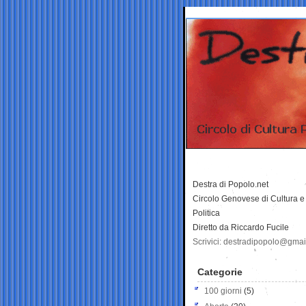
Destra di Popolo.net
Circolo Genovese di Cultura e
Politica
Diretto da Riccardo Fucile
Scrivici: destradipopolo@gma
Categorie
100 giorni
(5)