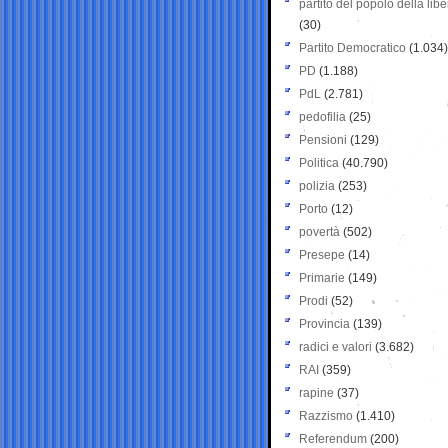
partito del popolo della libe
(30)
Partito Democratico
(1.034)
PD
(1.188)
PdL
(2.781)
pedofilia
(25)
Pensioni
(129)
Politica
(40.790)
polizia
(253)
Porto
(12)
povertà
(502)
Presepe
(14)
Primarie
(149)
Prodi
(52)
Provincia
(139)
radici e valori
(3.682)
RAI
(359)
rapine
(37)
Razzismo
(1.410)
Referendum
(200)