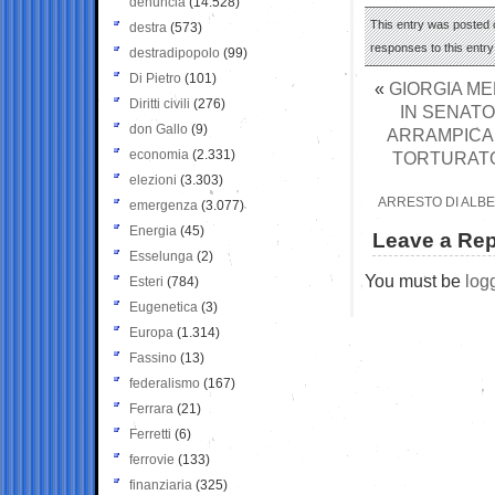
denuncia
(14.528)
This entry was posted o
destra
(573)
responses to this entr
destradipopolo
(99)
Di Pietro
(101)
«
GIORGIA ME
Diritti civili
(276)
IN SENATO
don Gallo
(9)
ARRAMPICA 
economia
(2.331)
TORTURATO
elezioni
(3.303)
ARRESTO DI ALBE
emergenza
(3.077)
Energia
(45)
Leave a Rep
Esselunga
(2)
You must be
log
Esteri
(784)
Eugenetica
(3)
Europa
(1.314)
Fassino
(13)
federalismo
(167)
Ferrara
(21)
Ferretti
(6)
ferrovie
(133)
finanziaria
(325)