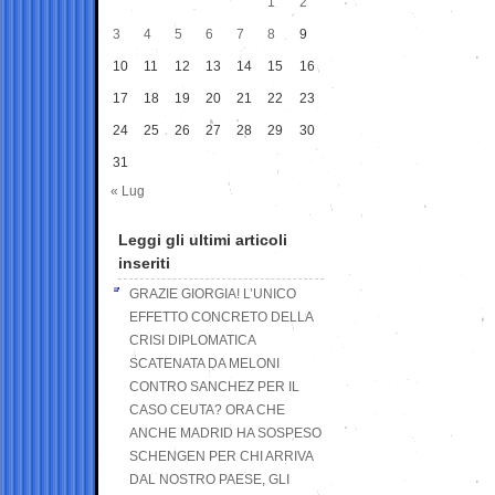
1
2
3
4
5
6
7
8
9
10
11
12
13
14
15
16
17
18
19
20
21
22
23
24
25
26
27
28
29
30
31
« Lug
Leggi gli ultimi articoli
inseriti
GRAZIE GIORGIA! L’UNICO
EFFETTO CONCRETO DELLA
CRISI DIPLOMATICA
SCATENATA DA MELONI
CONTRO SANCHEZ PER IL
CASO CEUTA? ORA CHE
ANCHE MADRID HA SOSPESO
SCHENGEN PER CHI ARRIVA
DAL NOSTRO PAESE, GLI