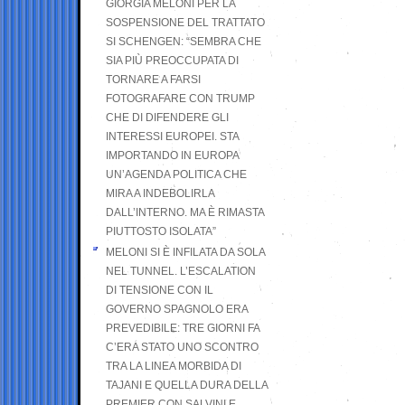
GIORGIA MELONI PER LA
SOSPENSIONE DEL TRATTATO
SI SCHENGEN: “SEMBRA CHE
SIA PIÙ PREOCCUPATA DI
TORNARE A FARSI
FOTOGRAFARE CON TRUMP
CHE DI DIFENDERE GLI
INTERESSI EUROPEI. STA
IMPORTANDO IN EUROPA
UN’AGENDA POLITICA CHE
MIRA A INDEBOLIRLA
DALL’INTERNO. MA È RIMASTA
PIUTTOSTO ISOLATA”
MELONI SI È INFILATA DA SOLA
NEL TUNNEL. L’ESCALATION
DI TENSIONE CON IL
GOVERNO SPAGNOLO ERA
PREVEDIBILE: TRE GIORNI FA
C’ERA STATO UNO SCONTRO
TRA LA LINEA MORBIDA DI
TAJANI E QUELLA DURA DELLA
PREMIER CON SALVINI E