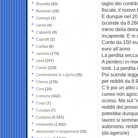
taglio dei contr
Brunetta
(83)
fiscale, il nuov
Burlando
(26)
E dunque nel 202
Camogli
(2)
(scende da 8.268
canile
(4)
meno della detra
Cappello
(8)
incapiente. E in 
Caprotti
(2)
Conte da 100 eur
Caritas
(6)
euro all’anno
carovita
(170)
La perdita secca
casa
(247)
A perderci in mod
lordi. La perdita
Casini
(119)
Poi scende legge
Centrodestra in Liguria
(35)
per redditi da 8.
Chiesa
(276)
C’è poi un altro 
Cina
(10)
cuneo non agisce
Comune
(342)
scorso. Ma sul “
Coop
(7)
redditi del pros
Cossiga
(7)
potrebbe dunque e
Costume
(5.581)
lavoro si sommera
criminalità
(1.402)
autonomo, redditi
democratici e progressisti
(19)
(da agenzie)