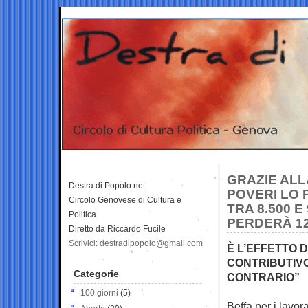
GRAZIE ALL
Destra di Popolo.net
POVERI LO 
Circolo Genovese di Cultura e
TRA 8.500 
Politica
PERDERÀ 12
Diretto da Riccardo Fucile
Scrivici: destradipopolo@gmail.com
È L’EFFETTO 
CONTRIBUTIVO
Categorie
CONTRARIO”
100 giorni
(5)
Beffa per i lavor