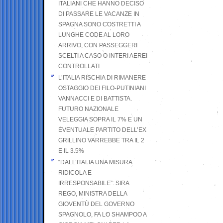
ITALIANI CHE HANNO DECISO
DI PASSARE LE VACANZE IN
SPAGNA SONO COSTRETTI A
LUNGHE CODE AL LORO
ARRIVO, CON PASSEGGERI
SCELTI A CASO O INTERI AEREI
CONTROLLATI
L’ITALIA RISCHIA DI RIMANERE
OSTAGGIO DEI FILO-PUTINIANI
VANNACCI E DI BATTISTA.
FUTURO NAZIONALE
VELEGGIA SOPRA IL 7% E UN
EVENTUALE PARTITO DELL’EX
GRILLINO VARREBBE TRA IL 2
E IL 3.5%
“DALL’ITALIA UNA MISURA
RIDICOLA E
IRRESPONSABILE”: SIRA
REGO, MINISTRA DELLA
GIOVENTÙ DEL GOVERNO
SPAGNOLO, FA LO SHAMPOO A