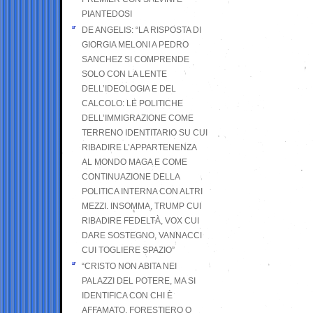
PIANTEDOSI
DE ANGELIS: “LA RISPOSTA DI
GIORGIA MELONI A PEDRO
SANCHEZ SI COMPRENDE
SOLO CON LA LENTE
DELL’IDEOLOGIA E DEL
CALCOLO: LE POLITICHE
DELL’IMMIGRAZIONE COME
TERRENO IDENTITARIO SU CUI
RIBADIRE L’APPARTENENZA
AL MONDO MAGA E COME
CONTINUAZIONE DELLA
POLITICA INTERNA CON ALTRI
MEZZI. INSOMMA, TRUMP CUI
RIBADIRE FEDELTÀ, VOX CUI
DARE SOSTEGNO, VANNACCI
CUI TOGLIERE SPAZIO”
“CRISTO NON ABITA NEI
PALAZZI DEL POTERE, MA SI
IDENTIFICA CON CHI È
AFFAMATO, FORESTIERO O