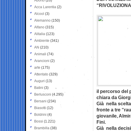
Aborto
(20)
“RIVOLUZION
Acca Larentia
(2)
Alcool
(3)
Alemanno
(150)
Alfano
(315)
Alitalia
(123)
Ambiente
(341)
AN
(210)
Animali
(74)
Arancioni
(2)
arte
(175)
Attentato
(329)
Auguri
(13)
Batini
(3)
il percorso del
Berlusconi
(4.295)
chiara da Giorg
Bersani
(234)
Già nella scelt
Biasotti
(12)
fronte a tre “ra
Boldrini
(4)
giovanile, Almir
Bossi
(1.221)
Fini.
Già nella decis
Brambilla
(38)