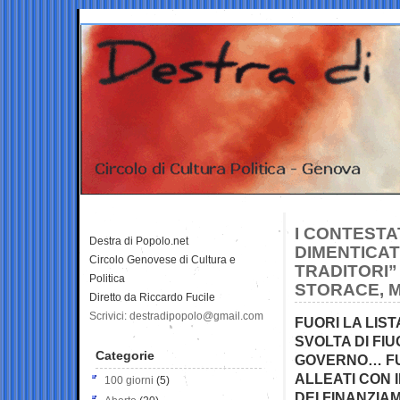
I CONTESTAT
Destra di Popolo.net
DIMENTICAT
Circolo Genovese di Cultura e
TRADITORI”
Politica
STORACE, M
Diretto da Riccardo Fucile
Scrivici: destradipopolo@gmail.com
FUORI LA LIST
SVOLTA DI FIU
Categorie
GOVERNO… FUO
ALLEATI CON 
100 giorni
(5)
DEI FINANZIAM