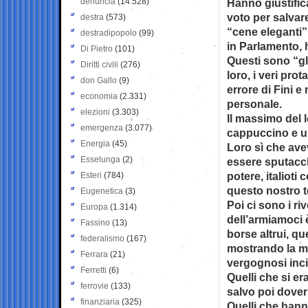
denuncia
(14.528)
Hanno giustifica
voto per salvar
destra
(573)
“cene eleganti”
destradipopolo
(99)
in Parlamento, 
Di Pietro
(101)
Questi sono “gli
Diritti civili
(276)
loro, i veri pr
don Gallo
(9)
errore di Fini e
economia
(2.331)
personale.
elezioni
(3.303)
Il massimo del l
emergenza
(3.077)
cappuccino e u
Energia
(45)
Loro sì che ave
Esselunga
(2)
essere sputacch
potere, italioti
Esteri
(784)
questo nostro 
Eugenetica
(3)
Poi ci sono i ri
Europa
(1.314)
dell’armiamoci è
Fassino
(13)
borse altrui, qu
federalismo
(167)
mostrando la ma
Ferrara
(21)
vergognosi inciu
Ferretti
(6)
Quelli che si era
ferrovie
(133)
salvo poi dover
finanziaria
(325)
Quelli che hanno