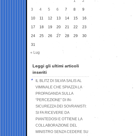
1
2
3
4
5
6
7
8
9
10
11
12
13
14
15
16
17
18
19
20
21
22
23
24
25
26
27
28
29
30
31
« Lug
Leggi gli ultimi articoli
inseriti
IL BLITZ DI SILVIA SALIS AL
VIMINALE CHE SPIAZZA LA
PROPAGANDA SULLA
“PERCEZIONE” DI IN-
SICUREZZA DEI SOVRANISTI:
SI FA RICEVERE DA
PIANTEDOSI E OTTIENE LA
COLLABORAZIONE DEL
MINISTRO SENZA CEDERE SU