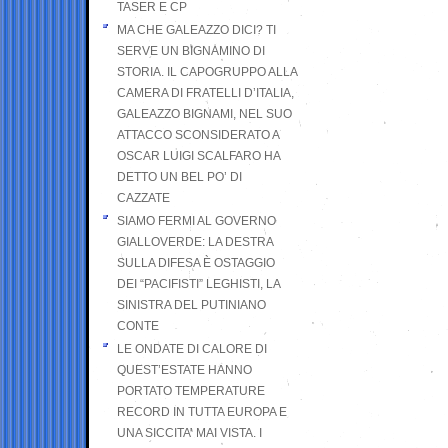
TASER E CP
MA CHE GALEAZZO DICI? TI
SERVE UN BIGNAMINO DI
STORIA. IL CAPOGRUPPO ALLA
CAMERA DI FRATELLI D’ITALIA,
GALEAZZO BIGNAMI, NEL SUO
ATTACCO SCONSIDERATO A
OSCAR LUIGI SCALFARO HA
DETTO UN BEL PO’ DI
CAZZATE
SIAMO FERMI AL GOVERNO
GIALLOVERDE: LA DESTRA
SULLA DIFESA È OSTAGGIO
DEI “PACIFISTI” LEGHISTI, LA
SINISTRA DEL PUTINIANO
CONTE
LE ONDATE DI CALORE DI
QUEST’ESTATE HANNO
PORTATO TEMPERATURE
RECORD IN TUTTA EUROPA E
UNA SICCITA’ MAI VISTA. I