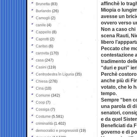
affinchè lo tragh
Brunetta
(83)
Miopia o lungim
Burlando
(26)
avesse un brici
Camogli
(2)
ovvero verso un
canile
(4)
Non a caso chi 
Cappello
(8)
scena Rauti, Nic
Caprotti
(2)
libero l’apppar
Caritas
(6)
Peccato che molt
carovita
(170)
contestazione a 
casa
(247)
tradimento delle
“duri e puri” ie
Casini
(119)
Perchè costoro 
Centrodestra in Liguria
(35)
anche più di Fin
Chiesa
(276)
votato, che lo h
Cina
(10)
tempo.
Comune
(342)
Sempre “ben cope
Coop
(7)
una parola di d
Cossiga
(7)
senatori, consig
Costume
(5.581)
e da quel Sistem
criminalità
(1.402)
Beneficiati da 
democratici e progressisti
(19)
governo e di po