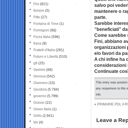
Fini
(821)
salvo poi vederli
fioriere
(5)
mantenere o rag
parte.
Fitto
(27)
Sarebbe interes
Fontana di Trevi
(1)
“beneficiati” da
Formigoni
(90)
Come sarebbe st
Forza Italia
(596)
Fini, abbiano a
frana
(9)
organizzazioni 
Fratelli d'Italia
(291)
e/o favori da p
Futuro e Libertà
(510)
A chi infine ha 
g8
(25)
considerazioni 
Gelmini
(68)
Continuate così,
Genova
(542)
This entry was posted 
Giannino
(10)
any responses to this 
Giustizia
(5.784)
site.
governo
(5.799)
Grasso
(22)
«
PRIMARIE PDL A R
Green Italia
(1)
Grillo
(2.941)
Leave a Rep
Idv
(4)