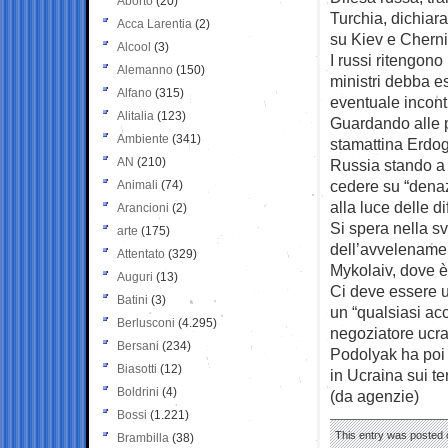
Aborto
(20)
Turchia, dichiara 
Acca Larentia
(2)
su Kiev e Chernik
Alcool
(3)
I russi ritengono
Alemanno
(150)
ministri debba e
Alfano
(315)
eventuale incont
Alitalia
(123)
Guardando alle p
Ambiente
(341)
stamattina Erdog
AN
(210)
Russia stando a 
cedere su “denaz
Animali
(74)
alla luce delle di
Arancioni
(2)
Si spera nella sv
arte
(175)
dell’avvelenamen
Attentato
(329)
Mykolaiv, dove è 
Auguri
(13)
Ci deve essere un
Batini
(3)
un “qualsiasi acc
Berlusconi
(4.295)
negoziatore ucrai
Bersani
(234)
Podolyak ha poi 
Biasotti
(12)
in Ucraina sui te
Boldrini
(4)
(da agenzie)
Bossi
(1.221)
This entry was posted 
Brambilla
(38)