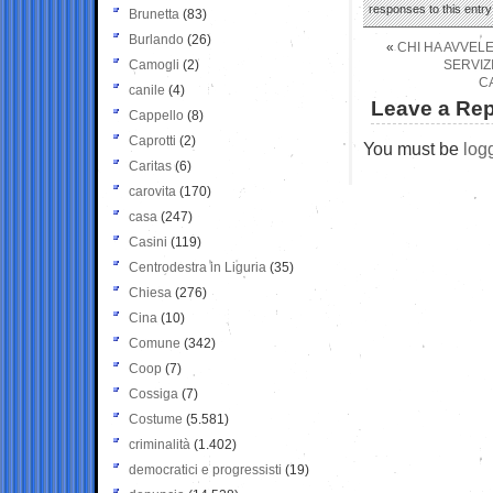
responses to this entr
Brunetta
(83)
Burlando
(26)
«
CHI HA AVVEL
Camogli
(2)
SERVIZI
C
canile
(4)
Leave a Rep
Cappello
(8)
Caprotti
(2)
You must be
log
Caritas
(6)
carovita
(170)
casa
(247)
Casini
(119)
Centrodestra in Liguria
(35)
Chiesa
(276)
Cina
(10)
Comune
(342)
Coop
(7)
Cossiga
(7)
Costume
(5.581)
criminalità
(1.402)
democratici e progressisti
(19)