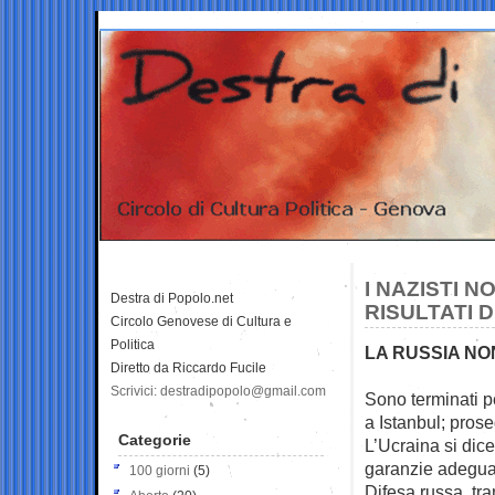
I NAZISTI N
Destra di Popolo.net
RISULTATI 
Circolo Genovese di Cultura e
Politica
LA RUSSIA NO
Diretto da Riccardo Fucile
Scrivici: destradipopolo@gmail.com
Sono terminati pe
a Istanbul;
prose
Categorie
L’Ucraina si dice
garanzie adeguat
100 giorni
(5)
Difesa russa, tra