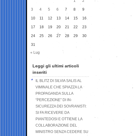
1
2
3
4
5
6
7
8
9
10
11
12
13
14
15
16
17
18
19
20
21
22
23
24
25
26
27
28
29
30
31
« Lug
Leggi gli ultimi articoli
inseriti
IL BLITZ DI SILVIA SALIS AL
VIMINALE CHE SPIAZZA LA
PROPAGANDA SULLA
“PERCEZIONE” DI IN-
SICUREZZA DEI SOVRANISTI:
SI FA RICEVERE DA
PIANTEDOSI E OTTIENE LA
COLLABORAZIONE DEL
MINISTRO SENZA CEDERE SU