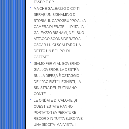
TASER E CP
MA CHE GALEAZZO DICI? TI
SERVE UN BIGNAMINO DI
STORIA. IL CAPOGRUPPO ALLA
CAMERA DI FRATELLI D’ITALIA,
GALEAZZO BIGNAMI, NEL SUO
ATTACCO SCONSIDERATO A
OSCAR LUIGI SCALFARO HA
DETTO UN BEL PO’ DI
CAZZATE
SIAMO FERMI AL GOVERNO
GIALLOVERDE: LA DESTRA
SULLA DIFESA È OSTAGGIO
DEI “PACIFISTI” LEGHISTI, LA
SINISTRA DEL PUTINIANO
CONTE
LE ONDATE DI CALORE DI
QUEST’ESTATE HANNO
PORTATO TEMPERATURE
RECORD IN TUTTA EUROPA E
UNA SICCITA’ MAI VISTA. I