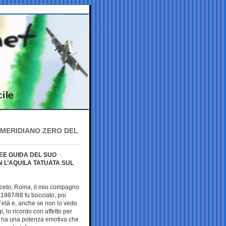
 MERIDIANO ZERO DEL
NEE GUIDA DEL SUO
 L’AQUILA TATUATA SUL
naceto, Roma, il mio compagno
o 1987/88 fu bocciato, poi
’età e, anche se non lo vedo
, lo ricordo con affetto per
o ha una potenza emotiva che