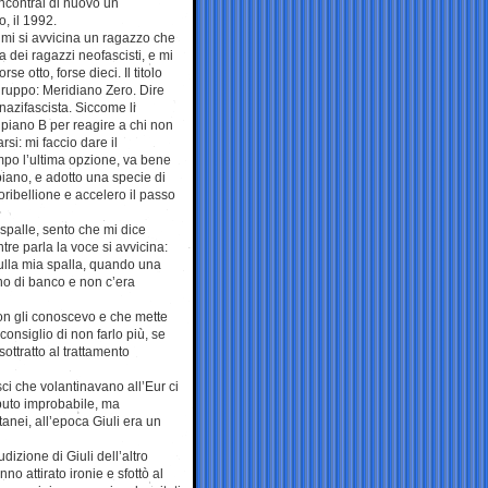
incontrai di nuovo un
, il 1992.
mi si avvicina un ragazzo che
 dei ragazzi neofascisti, e mi
se otto, forse dieci. Il titolo
 gruppo: Meridiano Zero. Dire
azifascista. Siccome li
piano B per reagire a chi non
rsi: mi faccio dare il
mpo l’ultima opzione, va bene
iano, e adotto una specie di
ribellione e accelero il passo
 spalle, sento che mi dice
re parla la voce si avvicina:
lla mia spalla, quando una
gno di banco e non c’era
on gli conoscevo e che mette
 consiglio di non farlo più, se
ottratto al trattamento
ci che volantinavano all’Eur ci
eputo improbabile, ma
nei, all’epoca Giuli era un
dizione di Giuli dell’altro
o attirato ironie e sfottò al