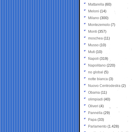
Mattarella
(60)
Meloni
(14)
Milano
(300)
Montezemolo
(7)
Monti
(357)
moschea
(11)
Musso
(10)
Muti
(10)
Napoli
(319)
Napolitano
(220)
no global
(5)
notte bianca
(3)
Nuovo Centrodestra
(2)
Obama
(11)
olimpiadi
(40)
Oliveri
(4)
Pannella
(29)
Papa
(33)
Parlamento
(1.428)