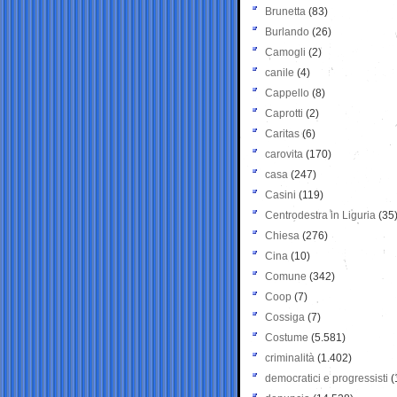
Brunetta
(83)
Burlando
(26)
Camogli
(2)
canile
(4)
Cappello
(8)
Caprotti
(2)
Caritas
(6)
carovita
(170)
casa
(247)
Casini
(119)
Centrodestra in Liguria
(35
Chiesa
(276)
Cina
(10)
Comune
(342)
Coop
(7)
Cossiga
(7)
Costume
(5.581)
criminalità
(1.402)
democratici e progressisti
(