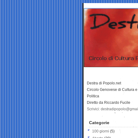
Destra di Popolo.net
Circolo Genovese di Cultura e
Politica
Diretto da Riccardo Fucile
Scrivici: destradipopolo@gma
Categorie
100 giorni
(5)