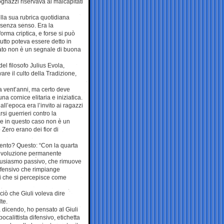
gnazzi riservava ai malcapitati
ella sua rubrica quotidiana
e senza senso. Era la
rma criptica, e forse si può
 tutto poteva essere detto in
cato non è un segnale di buona
el filosofo Julius Evola,
are il culto della Tradizione,
a vent’anni, ma certo deve
na cornice elitaria e iniziatica.
ll’epoca era l’invito ai ragazzi
si guerrieri contro la
che in questo caso non è un
Zero erano dei fior di
vento? Questo: “Con la quarta
 rivoluzione permanente
entusiasmo passivo, che rimuove
difensivo che rimpiange
i che si percepisce come
ciò che Giuli voleva dire
te.
 dicendo, ho pensato al Giuli
ocalittista difensivo, etichetta