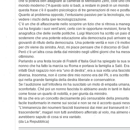
che si poteva ben attagliare ai camerati di Meridiano Zero, cioè uno che 
mondo moderno (“A questo solo si badi, a restare in piedi in un mondo d
questa frase c’è il quadro psicologico di tre generazioni di neo e postf
Quanto al problema opposto, l’entusiamo passivo per la tecnologia, no
vedere i rischi della iper-tecnologizzazione.
C’è un che di affascinante nello scoprire un tizio che si ritrova a maneg
cui ha forgiato i suoi vent’anni, certo con le opportune revisioni, forse fi
anagrafica che delle svolte politiche. Luigi Manconi ha scritto un paio d
sostenere che una potente educazione alla democrazia può arrivare 
giovanili di rifiuto della democrazia. Una potente verità e non c’è moti
per chi viene da sinistra. Anzi, mi piace pensare che il discorso di Giuli
Però c’è un’altra cosa detta dal ministro negli ultimi giorni che ha mess
ottimismo.
Parlando a una festa locale di Fratelli d’Italia Giuli ha spiegato la sua s
nonno che ha fatto la marcia su Roma e portava la famiglia a Salò. Er
infatti Giuli ragazzo non era “uno di destra”, era a sua volta una fascis
diversa. Insomma, non è come dire mio nonno era del Pli, o era iscritt
qui nella grande famiglia della destra liberale e conservatrice.
Se l’audizione sull’infosfera mi ha suscitato un moto di empatia umana
sconfortato. Ché poi un nonno fascista lo abbiamo avuto in tanti in Ital
come fosse un quarto di nobiltà, e per giunta da ministro.
Mi sa che era un concetto decisamente più censurabile della presunta
facile trasformarlo in meme sui social e non se ne è accorto quasi ness
“L’immanenza dei noumeni fascisti trasmessi dai miei avi transeunti in 
trascendente”, magari non tutti avrebbero afferrato al volo, ma almeno c
avrebbero saputo di cosa si era vantato.
(da La Repubblica)