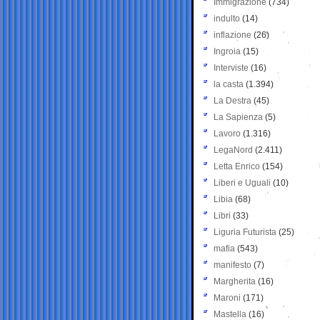
Immigrazione
(734)
indulto
(14)
inflazione
(26)
Ingroia
(15)
Interviste
(16)
la casta
(1.394)
La Destra
(45)
La Sapienza
(5)
Lavoro
(1.316)
LegaNord
(2.411)
Letta Enrico
(154)
Liberi e Uguali
(10)
Libia
(68)
Libri
(33)
Liguria Futurista
(25)
mafia
(543)
manifesto
(7)
Margherita
(16)
Maroni
(171)
Mastella
(16)