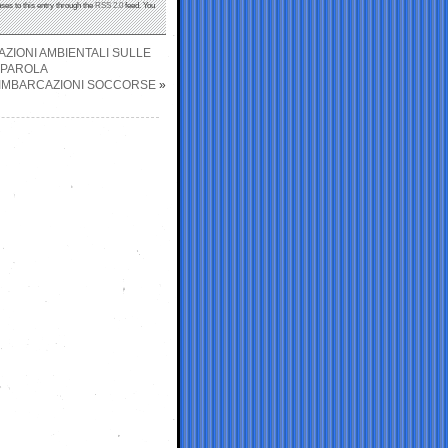
ses to this entry through the
RSS 2.0
feed. You
AZIONI AMBIENTALI SULLE
 PAROLA
LE IMBARCAZIONI SOCCORSE
»