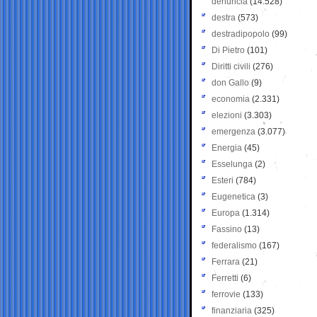
denuncia
(14.528)
destra
(573)
destradipopolo
(99)
Di Pietro
(101)
Diritti civili
(276)
don Gallo
(9)
economia
(2.331)
elezioni
(3.303)
emergenza
(3.077)
Energia
(45)
Esselunga
(2)
Esteri
(784)
Eugenetica
(3)
Europa
(1.314)
Fassino
(13)
federalismo
(167)
Ferrara
(21)
Ferretti
(6)
ferrovie
(133)
finanziaria
(325)