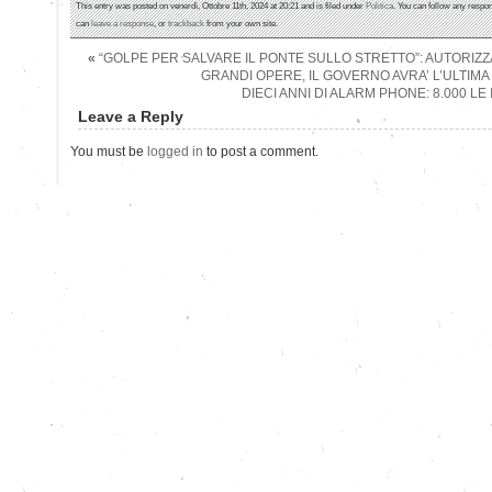
This entry was posted on venerdì, Ottobre 11th, 2024 at 20:21 and is filed under
Politica
. You can follow any respon
can
leave a response
, or
trackback
from your own site.
«
“GOLPE PER SALVARE IL PONTE SULLO STRETTO”: AUTORIZZ
GRANDI OPERE, IL GOVERNO AVRA’ L’ULTIMA
DIECI ANNI DI ALARM PHONE: 8.000 
Leave a Reply
You must be
logged in
to post a comment.