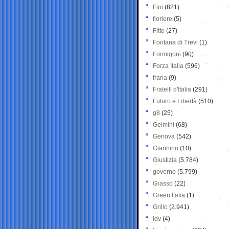
Fini
(821)
fioriere
(5)
Fitto
(27)
Fontana di Trevi
(1)
Formigoni
(90)
Forza Italia
(596)
frana
(9)
Fratelli d'Italia
(291)
Futuro e Libertà
(510)
g8
(25)
Gelmini
(68)
Genova
(542)
Giannino
(10)
Giustizia
(5.784)
governo
(5.799)
Grasso
(22)
Green Italia
(1)
Grillo
(2.941)
Idv
(4)