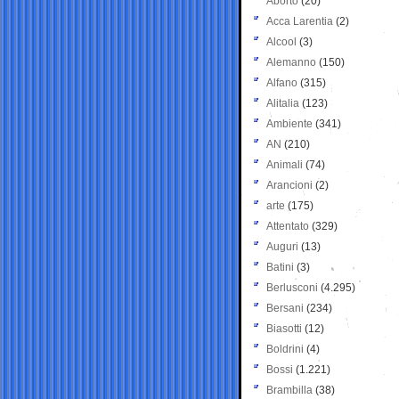
Aborto
(20)
Acca Larentia
(2)
Alcool
(3)
Alemanno
(150)
Alfano
(315)
Alitalia
(123)
Ambiente
(341)
AN
(210)
Animali
(74)
Arancioni
(2)
arte
(175)
Attentato
(329)
Auguri
(13)
Batini
(3)
Berlusconi
(4.295)
Bersani
(234)
Biasotti
(12)
Boldrini
(4)
Bossi
(1.221)
Brambilla
(38)