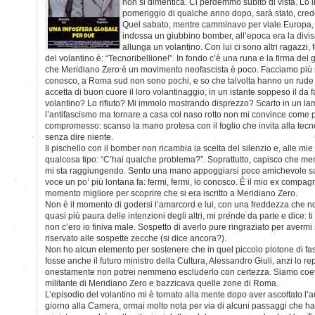
non si dimentica. Ci perdemmo subito di vista. Lo 
pomeriggio di qualche anno dopo, sarà stato, credo
Quel sabato, mentre camminavo per viale Europa, 
indossa un giubbino bomber, all’epoca era la divisa
allunga un volantino. Con lui ci sono altri ragazzi, for
del volantino è: “Tecnoribellione!”. In fondo c’è una runa e la firma del
che Meridiano Zero è un movimento neofascista è poco. Facciamo più n
conosco, a Roma sud non sono pochi, e so che talvolta hanno un rude 
accetta di buon cuore il loro volantinaggio, in un istante soppeso il da fa
volantino? Lo rifiuto? Mi immolo mostrando disprezzo? Scarto in un la
l’antifascismo ma tornare a casa col naso rotto non mi convince come p
compromesso: scanso la mano protesa con il foglio che invita alla tecno
senza dire niente.
Il pischello con il bomber non ricambia la scelta del silenzio e, alle mie
qualcosa tipo: “C’hai qualche problema?”. Soprattutto, capisco che ment
mi sta raggiungendo. Sento una mano appoggiarsi poco amichevole su
voce un po’ più lontana fa: fermi, fermi, lo conosco. È il mio ex compa
momento migliore per scoprire che si era iscritto a Meridiano Zero.
Non è il momento di godersi l’amarcord e lui, con una freddezza che n
quasi più paura delle intenzioni degli altri, mi prende da parte e dice: ti
non c’ero io finiva male. Sospetto di averlo pure ringraziato per avermi s
riservato alle sospette zecche (si dice ancora?).
Non ho alcun elemento per sostenere che in quel piccolo plotone di fas
fosse anche il futuro ministro della Cultura, Alessandro Giuli, anzi lo r
onestamente non potrei nemmeno escluderlo con certezza. Siamo coeta
militante di Meridiano Zero e bazzicava quelle zone di Roma.
L’episodio del volantino mi è tornato alla mente dopo aver ascoltato l’au
giorno alla Camera, ormai molto nota per via di alcuni passaggi che hann