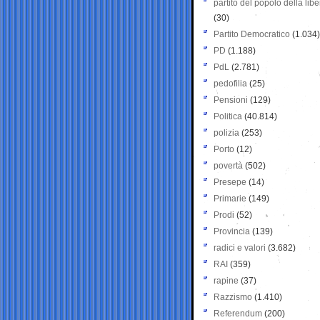
partito del popolo della libe
(30)
Partito Democratico
(1.034)
PD
(1.188)
PdL
(2.781)
pedofilia
(25)
Pensioni
(129)
Politica
(40.814)
polizia
(253)
Porto
(12)
povertà
(502)
Presepe
(14)
Primarie
(149)
Prodi
(52)
Provincia
(139)
radici e valori
(3.682)
RAI
(359)
rapine
(37)
Razzismo
(1.410)
Referendum
(200)