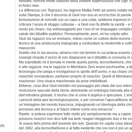
ministro, nonché molte citazioni della celebre supercazzola che Ugo To
in Amici miei.
La differenza con Tognazzi, ha ragione Mattia Feltri ad averlo notato n
sulla Stampa, è che il discorso di Giuli non era un accrocchio di parol
formulazione di concetti con un capo e una coda, sebbene espressi in fo
criticare l’ansia di sfoggio culturale – a Giuli non fa difetto la vanità – e
modo più chiaro, ma svillaneggiarlo per l’uso di un linguaggio compli
salute del dibattito pubblico. Personalmente, però, mi ha colpito altro.
Giuli da ragazzo era un evoliano, inteso come un cultore della lezione d
teorico di una aristocrazia impegnata a contrastare la modernità e coltiv
maiuscolo.
Dubito che lo sia ancora, almeno non nei termini in cui poteva esserlo 
essergli rimasto il vezzo di non dispiacersi se il dibattito si consuma in u
Ma soprattutto mi è tornata in mente quella parola, tecnoribellione, che a
e alle ragazze, ma le ragazze in Meridiano Zero erano pochissime, a far
)
tecnologia che piega e involgarisce lo spirito dell’uomo, e sia chiaro 
maschile sovraesteso, parliamo proprio di maschio. Quelli di Meridiano 
reazionari. Una cloaca mascherata da pose intellettuali.
Ebbene, cosa dice Giuli ministro nel passaggio più citato del suo inter
rivoluzione epocale della storia, delineante un’ontologia intonata alla
dell’infosfera globale, il rischio che si corre è duplice e speculare. L’
i pericoli della iper-tecnologizzazione, e per converso l’apocalittismo 
un’immagine del mondo trascorsa, impugnando un’ideologia della cris
processo alla tecnica e al futuro intese come una minaccia”.
Ripeto: si poteva esprimere tutto molto più semplicemente ma a capire 
possono riuscirci non dico tutti ma tanti, magari rileggendo due o tre vol
Si usava farlo prima dell’avvento dei reel. Quando ho capito cosa stava
19)
del 1992, alla tecnoribellione e al fatto evidente che ora non è più un ap