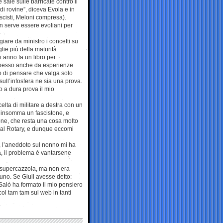
sale sulle barricate contro il
i rovine”, diceva Evola e in
ascisti, Meloni compresa).
n serve essere evoliani per
giare da ministro i concetti su
glie più della maturità
i anno fa un libro per
spesso anche da esperienze
vo di pensare che valga solo
 sull’infosfera ne sia una prova.
o a dura prova il mio
celta di militare a destra con un
a insomma un fascistone, e
tone, che resta una cosa molto
o al Rotary, e dunque eccomi
, l’aneddoto sul nonno mi ha
ia, il problema è vantarsene
 supercazzola, ma non era
uno. Se Giuli avesse detto:
Salò ha formato il mio pensiero
ol tam tam sul web in tanti