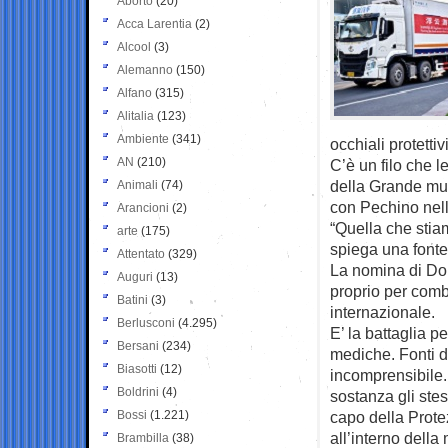
Aborto
(20)
Acca Larentia
(2)
Alcool
(3)
Alemanno
(150)
Alfano
(315)
Alitalia
(123)
Ambiente
(341)
occhiali protettivi
AN
(210)
C’è un filo che l
della Grande mura
Animali
(74)
con Pechino nelle
Arancioni
(2)
“Quella che stia
arte
(175)
spiega una fonte
Attentato
(329)
La nomina di Dom
Auguri
(13)
proprio per comba
Batini
(3)
internazionale.
Berlusconi
(4.295)
E’ la battaglia p
Bersani
(234)
mediche. Fonti d
Biasotti
(12)
incomprensibile. 
Boldrini
(4)
sostanza gli stes
Bossi
(1.221)
capo della Protez
all’interno del
Brambilla
(38)