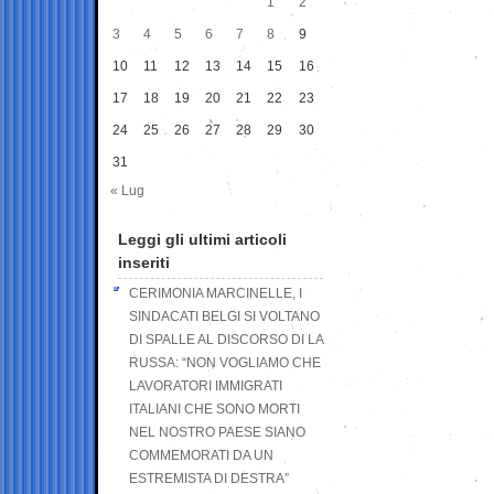
1
2
3
4
5
6
7
8
9
10
11
12
13
14
15
16
17
18
19
20
21
22
23
24
25
26
27
28
29
30
31
« Lug
Leggi gli ultimi articoli
inseriti
CERIMONIA MARCINELLE, I
SINDACATI BELGI SI VOLTANO
DI SPALLE AL DISCORSO DI LA
RUSSA: “NON VOGLIAMO CHE
LAVORATORI IMMIGRATI
ITALIANI CHE SONO MORTI
NEL NOSTRO PAESE SIANO
COMMEMORATI DA UN
ESTREMISTA DI DESTRA”