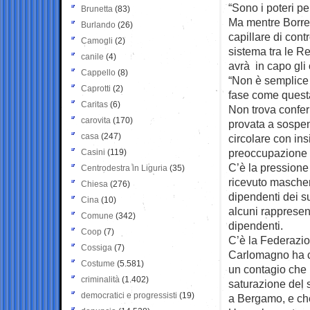
“Sono i poteri p
Brunetta
(83)
Ma mentre Borrell
Burlando
(26)
capillare di contr
Camogli
(2)
sistema tra le Re
canile
(4)
avrà in capo gli
Cappello
(8)
“Non è semplice 
Caprotti
(2)
fase come questa 
Caritas
(6)
Non trova confer
carovita
(170)
provata a sospe
casa
(247)
circolare con in
preoccupazione 
Casini
(119)
C’è la pressione
Centrodestra in Liguria
(35)
ricevuto mascheri
Chiesa
(276)
dipendenti dei su
Cina
(10)
alcuni rappresent
Comune
(342)
dipendenti.
Coop
(7)
C’è la Federazion
Cossiga
(7)
Carlomagno ha chi
Costume
(5.581)
un contagio che n
criminalità
(1.402)
saturazione del 
democratici e progressisti
(19)
a Bergamo, e che