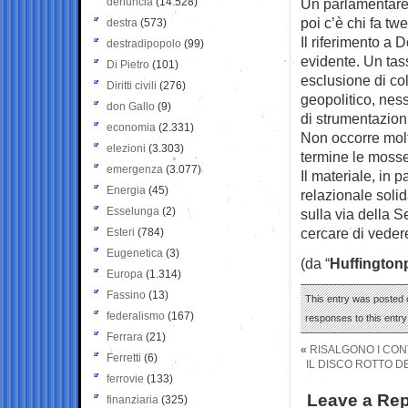
denuncia
(14.528)
Un parlamentare m
poi c’è chi fa t
destra
(573)
Il riferimento a 
destradipopolo
(99)
evidente. Un tas
Di Pietro
(101)
esclusione di co
Diritti civili
(276)
geopolitico, ness
don Gallo
(9)
di strumentazioni
economia
(2.331)
Non occorre molt
elezioni
(3.303)
termine le mosse
emergenza
(3.077)
Il materiale, in 
Energia
(45)
relazionale soli
Esselunga
(2)
sulla via della S
cercare di vedere 
Esteri
(784)
Eugenetica
(3)
(da “
Huffington
Europa
(1.314)
Fassino
(13)
This entry was posted 
federalismo
(167)
responses to this entr
Ferrara
(21)
«
RISALGONO I CONTA
Ferretti
(6)
IL DISCO ROTTO D
ferrovie
(133)
Leave a Rep
finanziaria
(325)