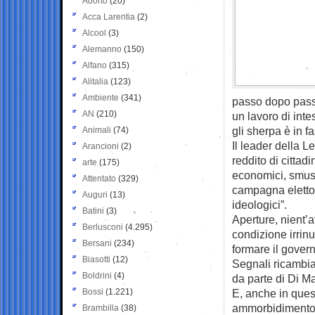
Aborto
(20)
Acca Larentia
(2)
Alcool
(3)
Alemanno
(150)
Alfano
(315)
Alitalia
(123)
Ambiente
(341)
passo dopo passo
AN
(210)
un lavoro di int
gli sherpa è in f
Animali
(74)
Il leader della L
Arancioni
(2)
reddito di cittadi
arte
(175)
economici, smuss
Attentato
(329)
campagna elettor
Auguri
(13)
ideologici”.
Batini
(3)
Aperture, nient’a
Berlusconi
(4.295)
condizione irrinu
Bersani
(234)
formare il govern
Biasotti
(12)
Segnali ricambiat
Boldrini
(4)
da parte di Di Ma
Bossi
(1.221)
E, anche in ques
ammorbidimento 
Brambilla
(38)