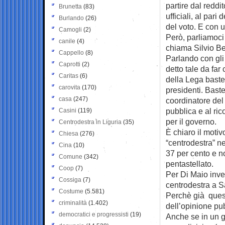
partire dal reddi
Brunetta
(83)
ufficiali, al pari
Burlando
(26)
del voto. E con u
Camogli
(2)
Però, parliamoci 
canile
(4)
chiama Silvio Be
Cappello
(8)
Parlando con gli
Caprotti
(2)
detto tale da fa
Caritas
(6)
della Lega baste
carovita
(170)
presidenti. Bast
casa
(247)
coordinatore del
pubblica e al ri
Casini
(119)
per il governo.
Centrodestra in Liguria
(35)
È chiaro il moti
Chiesa
(276)
“centrodestra” n
Cina
(10)
37 per cento e n
Comune
(342)
pentastellato.
Coop
(7)
Per Di Maio inve
Cossiga
(7)
centrodestra a Sa
Costume
(5.581)
Perchè già quest
criminalità
(1.402)
dell’opinione pu
democratici e progressisti
(19)
Anche se in un g