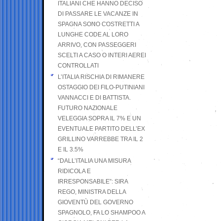
ITALIANI CHE HANNO DECISO
DI PASSARE LE VACANZE IN
SPAGNA SONO COSTRETTI A
LUNGHE CODE AL LORO
ARRIVO, CON PASSEGGERI
SCELTI A CASO O INTERI AEREI
CONTROLLATI
L’ITALIA RISCHIA DI RIMANERE
OSTAGGIO DEI FILO-PUTINIANI
VANNACCI E DI BATTISTA.
FUTURO NAZIONALE
VELEGGIA SOPRA IL 7% E UN
EVENTUALE PARTITO DELL’EX
GRILLINO VARREBBE TRA IL 2
E IL 3.5%
“DALL’ITALIA UNA MISURA
RIDICOLA E
IRRESPONSABILE”: SIRA
REGO, MINISTRA DELLA
GIOVENTÙ DEL GOVERNO
SPAGNOLO, FA LO SHAMPOO A