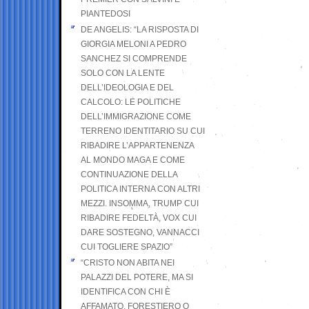
PIANTEDOSI
DE ANGELIS: “LA RISPOSTA DI
GIORGIA MELONI A PEDRO
SANCHEZ SI COMPRENDE
SOLO CON LA LENTE
DELL’IDEOLOGIA E DEL
CALCOLO: LE POLITICHE
DELL’IMMIGRAZIONE COME
TERRENO IDENTITARIO SU CUI
RIBADIRE L’APPARTENENZA
AL MONDO MAGA E COME
CONTINUAZIONE DELLA
POLITICA INTERNA CON ALTRI
MEZZI. INSOMMA, TRUMP CUI
RIBADIRE FEDELTÀ, VOX CUI
DARE SOSTEGNO, VANNACCI
CUI TOGLIERE SPAZIO”
“CRISTO NON ABITA NEI
PALAZZI DEL POTERE, MA SI
IDENTIFICA CON CHI È
AFFAMATO, FORESTIERO O