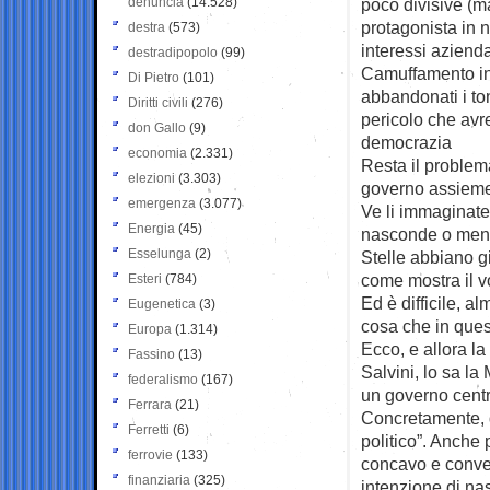
denuncia
(14.528)
poco divisive (ma
protagonista in 
destra
(573)
interessi azienda
destradipopolo
(99)
Camuffamento in p
Di Pietro
(101)
abbandonati i to
Diritti civili
(276)
pericolo che avre
don Gallo
(9)
democrazia
economia
(2.331)
Resta il problema
elezioni
(3.303)
governo assieme 
emergenza
(3.077)
Ve li immaginate i
Energia
(45)
nasconde o meno.
Esselunga
(2)
Stelle abbiano gi
come mostra il v
Esteri
(784)
Ed è difficile, a
Eugenetica
(3)
cosa che in ques
Europa
(1.314)
Ecco, e allora l
Fassino
(13)
Salvini, lo sa la
federalismo
(167)
un governo centr
Ferrara
(21)
Concretamente, q
Ferretti
(6)
politico”. Anche 
ferrovie
(133)
concavo e conves
finanziaria
(325)
intenzione di na