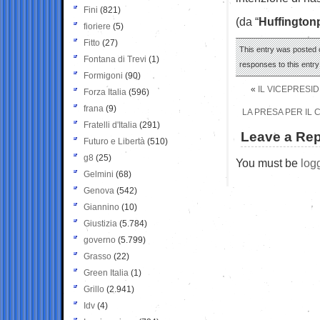
Fini
(821)
(da “
Huffington
fioriere
(5)
Fitto
(27)
This entry was posted o
Fontana di Trevi
(1)
responses to this entr
Formigoni
(90)
«
IL VICEPRESI
Forza Italia
(596)
frana
(9)
LA PRESA PER IL 
Fratelli d'Italia
(291)
Leave a Rep
Futuro e Libertà
(510)
g8
(25)
You must be
log
Gelmini
(68)
Genova
(542)
Giannino
(10)
Giustizia
(5.784)
governo
(5.799)
Grasso
(22)
Green Italia
(1)
Grillo
(2.941)
Idv
(4)