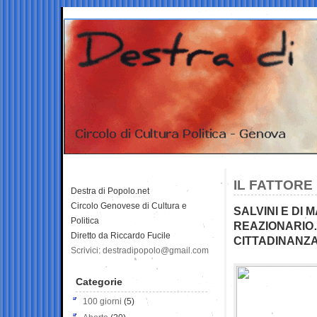
IL FATTORE 
Destra di Popolo.net
Circolo Genovese di Cultura e
SALVINI E DI 
Politica
REAZIONARIO… 
Diretto da Riccardo Fucile
CITTADINANZA
Scrivici: destradipopolo@gmail.com
Categorie
100 giorni
(5)