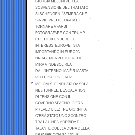
GIORGIA MELONI PER LA
SOSPENSIONE DEL TRATTATO
SI SCHENGEN: “SEMBRA CHE
SIA PIÙ PREOCCUPATA DI
TORNARE A FARSI
FOTOGRAFARE CON TRUMP
CHE DI DIFENDERE GLI
INTERESSI EUROPEI. STA
IMPORTANDO IN EUROPA
UN’AGENDA POLITICA CHE
MIRA A INDEBOLIRLA
DALL’INTERNO. MA È RIMASTA
PIUTTOSTO ISOLATA”
MELONI SI È INFILATA DA SOLA
NEL TUNNEL. L’ESCALATION
DI TENSIONE CON IL
GOVERNO SPAGNOLO ERA
PREVEDIBILE: TRE GIORNI FA
C’ERA STATO UNO SCONTRO
TRA LA LINEA MORBIDA DI
TAJANI E QUELLA DURA DELLA
PREMIER CON SALVINI E