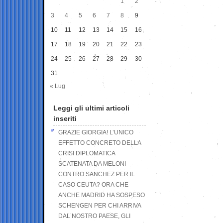
1
2
3
4
5
6
7
8
9
10
11
12
13
14
15
16
17
18
19
20
21
22
23
24
25
26
27
28
29
30
31
« Lug
Leggi gli ultimi articoli
inseriti
GRAZIE GIORGIA! L’UNICO
EFFETTO CONCRETO DELLA
CRISI DIPLOMATICA
SCATENATA DA MELONI
CONTRO SANCHEZ PER IL
CASO CEUTA? ORA CHE
ANCHE MADRID HA SOSPESO
SCHENGEN PER CHI ARRIVA
DAL NOSTRO PAESE, GLI