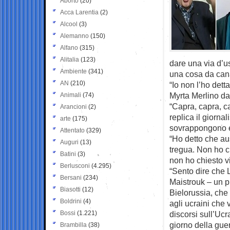
Aborto
(20)
Acca Larentia
(2)
Alcool
(3)
Alemanno
(150)
Alfano
(315)
Alitalia
(123)
dare una via d’u
Ambiente
(341)
una cosa da cana
AN
(210)
“Io non l’ho dett
Myrta Merlino da
Animali
(74)
“Capra, capra, ca
Arancioni
(2)
replica il giorna
arte
(175)
sovrappongono e l
Attentato
(329)
“Ho detto che au
Auguri
(13)
tregua. Non ho c
Batini
(3)
non ho chiesto v
Berlusconi
(4.295)
“Sento dire che
Bersani
(234)
Maistrouk – un pr
Biasotti
(12)
Bielorussia, che
Boldrini
(4)
agli ucraini che 
Bossi
(1.221)
discorsi sull’Uc
giorno della gue
Brambilla
(38)