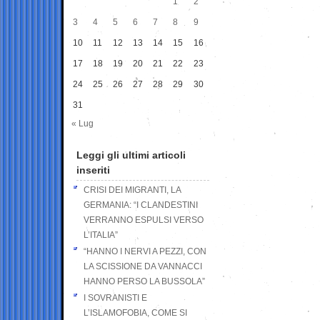
1
2
3
4
5
6
7
8
9
10
11
12
13
14
15
16
17
18
19
20
21
22
23
24
25
26
27
28
29
30
31
« Lug
Leggi gli ultimi articoli
inseriti
CRISI DEI MIGRANTI, LA
GERMANIA: “I CLANDESTINI
VERRANNO ESPULSI VERSO
L’ITALIA”
“HANNO I NERVI A PEZZI, CON
LA SCISSIONE DA VANNACCI
HANNO PERSO LA BUSSOLA”
I SOVRANISTI E
L’ISLAMOFOBIA, COME SI