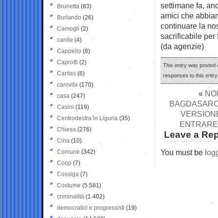
settimane fa, anc
Brunetta
(83)
amici che abbia
Burlando
(26)
continuare la nos
Camogli
(2)
sacrificabile per
canile
(4)
(da agenzie)
Cappello
(8)
Caprotti
(2)
This entry was posted o
Caritas
(6)
responses to this entr
carovita
(170)
«
NO
casa
(247)
BAGDASAROV,
Casini
(119)
VERSIONE
Centrodestra in Liguria
(35)
ENTRARE 
Chiesa
(276)
Leave a Rep
Cina
(10)
You must be
log
Comune
(342)
Coop
(7)
Cossiga
(7)
Costume
(5.581)
criminalità
(1.402)
democratici e progressisti
(19)