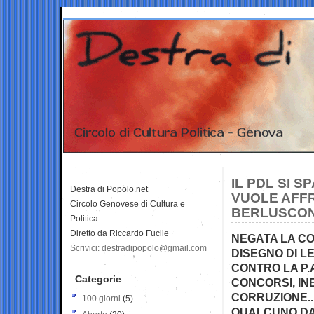
IL PDL SI 
Destra di Popolo.net
VUOLE AFF
Circolo Genovese di Cultura e
BERLUSCONI
Politica
Diretto da Riccardo Fucile
NEGATA LA CO
Scrivici: destradipopolo@gmail.com
DISEGNO DI L
CONTRO LA P.A
Categorie
CONCORSI, IN
CORRUZIONE..
100 giorni
(5)
QUALCUNO DA’