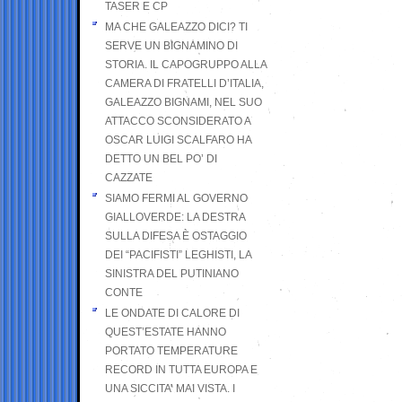
TASER E CP
MA CHE GALEAZZO DICI? TI
SERVE UN BIGNAMINO DI
STORIA. IL CAPOGRUPPO ALLA
CAMERA DI FRATELLI D’ITALIA,
GALEAZZO BIGNAMI, NEL SUO
ATTACCO SCONSIDERATO A
OSCAR LUIGI SCALFARO HA
DETTO UN BEL PO’ DI
CAZZATE
SIAMO FERMI AL GOVERNO
GIALLOVERDE: LA DESTRA
SULLA DIFESA È OSTAGGIO
DEI “PACIFISTI” LEGHISTI, LA
SINISTRA DEL PUTINIANO
CONTE
LE ONDATE DI CALORE DI
QUEST’ESTATE HANNO
PORTATO TEMPERATURE
RECORD IN TUTTA EUROPA E
UNA SICCITA’ MAI VISTA. I