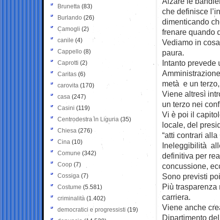
Alzare le bandier
Brunetta
(83)
che definisce l’in
Burlando
(26)
dimenticando che
Camogli
(2)
frenare quando 
canile
(4)
Vediamo in cosa 
Cappello
(8)
paura.
Intanto prevede 
Caprotti
(2)
Amministrazione 
Caritas
(6)
metà e un terzo,
carovita
(170)
Viene altresì int
casa
(247)
un terzo nei conf
Casini
(119)
Vi è poi il capito
Centrodestra in Liguria
(35)
locale, del pres
Chiesa
(276)
“atti contrari all
Cina
(10)
Ineleggibilità al
Comune
(342)
definitiva per re
Coop
(7)
concussione, ecc
Sono previsti poi
Cossiga
(7)
Più trasparenza n
Costume
(5.581)
carriera.
criminalità
(1.402)
Viene anche crea
democratici e progressisti
(19)
Dipartimento del