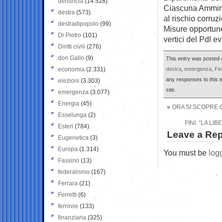
denuncia
(14.528)
Ciascuna Amminis
destra
(573)
al rischio corruz
destradipopolo
(99)
Misure opportun
Di Pietro
(101)
vertici del Pdl 
Diritti civili
(276)
don Gallo
(9)
This entry was posted o
economia
(2.331)
destra
,
emergenza
,
Fin
any responses to this 
elezioni
(3.303)
site.
emergenza
(3.077)
Energia
(45)
«
ORA SI SCOPRE C
Esselunga
(2)
FINI: “LA L
Esteri
(784)
Leave a Rep
Eugenetica
(3)
Europa
(1.314)
You must be
log
Fassino
(13)
federalismo
(167)
Ferrara
(21)
Ferretti
(6)
ferrovie
(133)
finanziaria
(325)