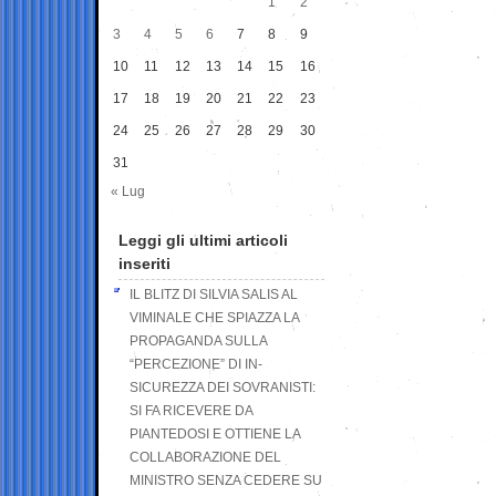
1
2
3
4
5
6
7
8
9
10
11
12
13
14
15
16
17
18
19
20
21
22
23
24
25
26
27
28
29
30
31
« Lug
Leggi gli ultimi articoli
inseriti
IL BLITZ DI SILVIA SALIS AL
VIMINALE CHE SPIAZZA LA
PROPAGANDA SULLA
“PERCEZIONE” DI IN-
SICUREZZA DEI SOVRANISTI:
SI FA RICEVERE DA
PIANTEDOSI E OTTIENE LA
COLLABORAZIONE DEL
MINISTRO SENZA CEDERE SU