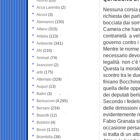
Aborto
(20)
Acca Larentia
(2)
Nessuna corsia p
Alcool
(3)
richiesta dei
parl
Alemanno
(150)
bocciata dai som
Camera che hanno
Alfano
(315)
contrarietà a ve
Alitalia
(123)
governo contro i p
Ambiente
(341)
Mentre le norme
AN
(210)
necessario devon
Animali
(74)
legalità non c’è f
Arancioni
(2)
Questa la morale
arte
(175)
scontro tra le du
Attentato
(329)
finiano Bocchino 
Auguri
(13)
quella delle oppo
Batini
(3)
dei deputati berl
Secondo i fedelis
Berlusconi
(4.295)
delle dimissioni 
Bersani
(234)
evidentemente no
Biasotti
(12)
Fabio Granata si
Boldrini
(4)
occasione persa: 
Bossi
(1.221)
si tratta di un at
Brambilla
(38)