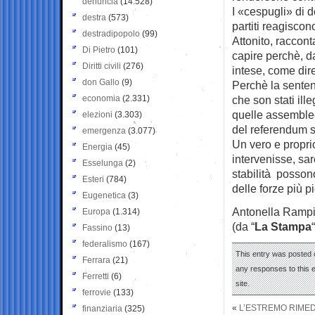
denuncia
(14.528)
I «cespugli» di d
destra
(573)
partiti reagiscon
destradipopolo
(99)
Attonito, raccont
Di Pietro
(101)
capire perchè, da
Diritti civili
(276)
intese, come dire
don Gallo
(9)
Perchè la sentenz
economia
(2.331)
che son stati ille
quelle assemblee 
elezioni
(3.303)
del referendum s
emergenza
(3.077)
Un vero e proprio
Energia
(45)
intervenisse, sar
Esselunga
(2)
stabilità possono
Esteri
(784)
delle forze più p
Eugenetica
(3)
Antonella Ramp
Europa
(1.314)
(da “
La Stampa
“
Fassino
(13)
federalismo
(167)
This entry was posted o
Ferrara
(21)
any responses to this 
Ferretti
(6)
site.
ferrovie
(133)
«
L’ESTREMO RIMED
finanziaria
(325)