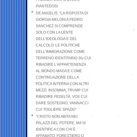
PIANTEDOSI
DE ANGELIS: “LA RISPOSTA DI
GIORGIA MELONI A PEDRO
SANCHEZ SI COMPRENDE
SOLO CON LA LENTE
DELL’IDEOLOGIA E DEL
CALCOLO: LE POLITICHE
DELL’IMMIGRAZIONE COME
TERRENO IDENTITARIO SU CUI
RIBADIRE L’APPARTENENZA
AL MONDO MAGA E COME
CONTINUAZIONE DELLA
POLITICA INTERNA CON ALTRI
MEZZI. INSOMMA, TRUMP CUI
RIBADIRE FEDELTÀ, VOX CUI
DARE SOSTEGNO, VANNACCI
CUI TOGLIERE SPAZIO”
“CRISTO NON ABITA NEI
PALAZZI DEL POTERE, MA SI
IDENTIFICA CON CHI È
AFFAMATO, FORESTIERO O