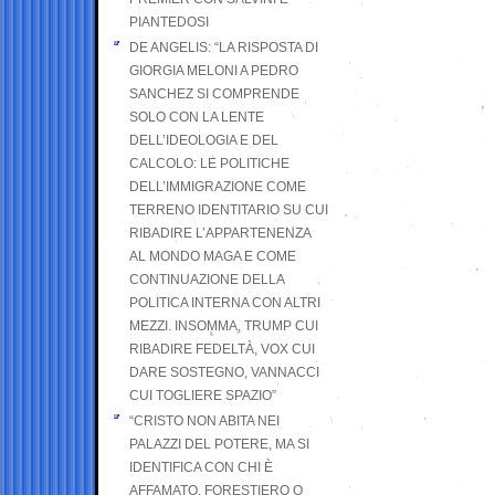
PIANTEDOSI
DE ANGELIS: “LA RISPOSTA DI
GIORGIA MELONI A PEDRO
SANCHEZ SI COMPRENDE
SOLO CON LA LENTE
DELL’IDEOLOGIA E DEL
CALCOLO: LE POLITICHE
DELL’IMMIGRAZIONE COME
TERRENO IDENTITARIO SU CUI
RIBADIRE L’APPARTENENZA
AL MONDO MAGA E COME
CONTINUAZIONE DELLA
POLITICA INTERNA CON ALTRI
MEZZI. INSOMMA, TRUMP CUI
RIBADIRE FEDELTÀ, VOX CUI
DARE SOSTEGNO, VANNACCI
CUI TOGLIERE SPAZIO”
“CRISTO NON ABITA NEI
PALAZZI DEL POTERE, MA SI
IDENTIFICA CON CHI È
AFFAMATO, FORESTIERO O