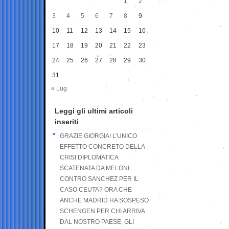
1
2
3
4
5
6
7
8
9
10
11
12
13
14
15
16
17
18
19
20
21
22
23
24
25
26
27
28
29
30
31
« Lug
Leggi gli ultimi articoli
inseriti
GRAZIE GIORGIA! L’UNICO
EFFETTO CONCRETO DELLA
CRISI DIPLOMATICA
SCATENATA DA MELONI
CONTRO SANCHEZ PER IL
CASO CEUTA? ORA CHE
ANCHE MADRID HA SOSPESO
SCHENGEN PER CHI ARRIVA
DAL NOSTRO PAESE, GLI