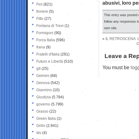
abusivi, loro pe
Fini
(821)
fioriere
(5)
This entry was posted o
Fitto
(27)
follow any responses to
Fontana di Trevi
(1)
own site.
Formigoni
(90)
«
IL RETROSCENA: L
Forza Italia
(596)
O
frana
(9)
Fratelli d'Italia
(291)
Leave a Rep
Futuro e Libertà
(510)
You must be
log
g8
(25)
Gelmini
(68)
Genova
(542)
Giannino
(10)
Giustizia
(5.784)
governo
(5.799)
Grasso
(22)
Green Italia
(1)
Grillo
(2.941)
Idv
(4)