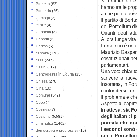
Sicuramente c’è u
Brunetta
(83)
hanno tra le pro
Burlando
(26)
a che punto poss
Camogli
(2)
Il partito di Ber
canile
(4)
del Porcellum di
Cappello
(8)
Quanti, degli att
Allora lunga vita
Caprotti
(2)
Forse non è un c
Caritas
(6)
Maurizio Gasparr
carovita
(170)
costituzionali pe
casa
(247)
parlamentari.
Casini
(119)
Una vota chiarit
Centrodestra in Liguria
(35)
scrivere la nuova
Chiesa
(276)
Insomma, in Forza
Cina
(10)
confondersi con i 
Comune
(342)
Il problema è ch
Coop
(7)
Aspetta di capir
In attesa, sia F
Cossiga
(7)
degli Italiani: 
Costume
(5.581)
porcata che ora
criminalità
(1.402)
I secondi sono g
democratici e progressisti
(19)
con il Porcellum