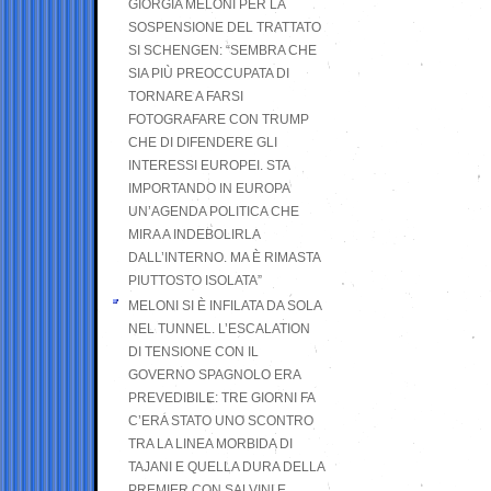
GIORGIA MELONI PER LA
SOSPENSIONE DEL TRATTATO
SI SCHENGEN: “SEMBRA CHE
SIA PIÙ PREOCCUPATA DI
TORNARE A FARSI
FOTOGRAFARE CON TRUMP
CHE DI DIFENDERE GLI
INTERESSI EUROPEI. STA
IMPORTANDO IN EUROPA
UN’AGENDA POLITICA CHE
MIRA A INDEBOLIRLA
DALL’INTERNO. MA È RIMASTA
PIUTTOSTO ISOLATA”
MELONI SI È INFILATA DA SOLA
NEL TUNNEL. L’ESCALATION
DI TENSIONE CON IL
GOVERNO SPAGNOLO ERA
PREVEDIBILE: TRE GIORNI FA
C’ERA STATO UNO SCONTRO
TRA LA LINEA MORBIDA DI
TAJANI E QUELLA DURA DELLA
PREMIER CON SALVINI E