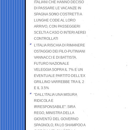
ITALIANI CHE HANNO DECISO
DI PASSARE LE VACANZE IN
SPAGNA SONO COSTRETTI A
LUNGHE CODE AL LORO
ARRIVO, CON PASSEGGERI
SCELTI A CASO O INTERI AEREI
CONTROLLATI
L’ITALIA RISCHIA DI RIMANERE
OSTAGGIO DEI FILO-PUTINIANI
VANNACCI E DI BATTISTA.
FUTURO NAZIONALE
VELEGGIA SOPRA IL 7% E UN
EVENTUALE PARTITO DELL’EX
GRILLINO VARREBBE TRA IL 2
E IL 3.5%
“DALL’ITALIA UNA MISURA
RIDICOLA E
IRRESPONSABILE”: SIRA
REGO, MINISTRA DELLA
GIOVENTÙ DEL GOVERNO
SPAGNOLO, FA LO SHAMPOO A