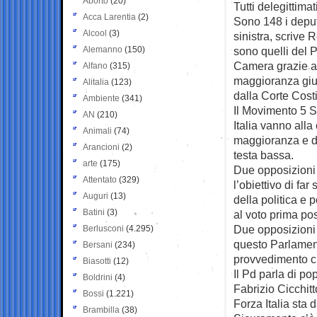
Aborto
(20)
Tutti delegittimat
Acca Larentia
(2)
Sono 148 i deput
Alcool
(3)
sinistra, scrive 
Alemanno
(150)
sono quelli del P
Camera grazie a
Alfano
(315)
maggioranza giud
Alitalia
(123)
dalla Corte Cost
Ambiente
(341)
Il Movimento 5 S
AN
(210)
Italia vanno alla
Animali
(74)
maggioranza e d
Arancioni
(2)
testa bassa.
arte
(175)
Due opposizioni
Attentato
(329)
l’obiettivo di far
Auguri
(13)
della politica e po
Batini
(3)
al voto prima pos
Due opposizioni 
Berlusconi
(4.295)
questo Parlament
Bersani
(234)
provvedimento ch
Biasotti
(12)
Il Pd parla di po
Boldrini
(4)
Fabrizio Cicchit
Bossi
(1.221)
Forza Italia sta 
Brambilla
(38)