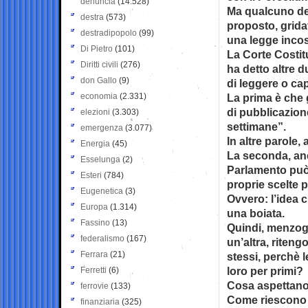
denuncia
(14.528)
Ma qualcuno del
destra
(573)
proposto, grida
destradipopolo
(99)
una legge incos
Di Pietro
(101)
La Corte Costitu
Diritti civili
(276)
ha detto altre 
don Gallo
(9)
di leggere o cap
economia
(2.331)
La prima è che g
di pubblicazion
elezioni
(3.303)
settimane”.
emergenza
(3.077)
In altre parole,
Energia
(45)
La seconda, anc
Esselunga
(2)
Parlamento può 
Esteri
(784)
proprie scelte po
Eugenetica
(3)
Ovvero: l’idea 
Europa
(1.314)
una boiata.
Fassino
(13)
Quindi, menzogn
federalismo
(167)
un’altra, riten
Ferrara
(21)
stessi, perchè l
loro per primi?
Ferretti
(6)
Cosa aspettano
ferrovie
(133)
Come riescono a
finanziaria
(325)