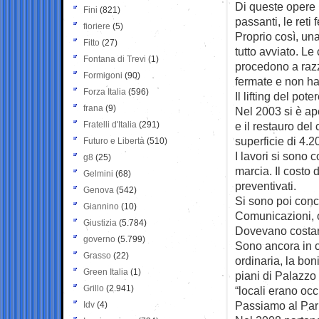
Di queste opere 
Fini
(821)
passanti, le reti
fioriere
(5)
Proprio così, una
Fitto
(27)
tutto avviato. L
Fontana di Trevi
(1)
procedono a razz
Formigoni
(90)
fermate e non ha 
Forza Italia
(596)
Il lifting del pot
frana
(9)
Nel 2003 si è ape
Fratelli d'Italia
(291)
e il restauro de
superficie di 4.2
Futuro e Libertà
(510)
I lavori si sono 
g8
(25)
marcia. Il costo d
Gelmini
(68)
preventivati.
Genova
(542)
Si sono poi concl
Giannino
(10)
Comunicazioni, o
Giustizia
(5.784)
Dovevano costare
governo
(5.799)
Sono ancora in c
Grasso
(22)
ordinaria, la bon
Green Italia
(1)
piani di Palazzo 
Grillo
(2.941)
“locali erano occ
Passiamo al Par
Idv
(4)