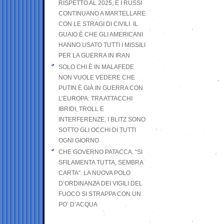
RISPETTO AL 2025, E I RUSSI
CONTINUANO A MARTELLARE
CON LE STRAGI DI CIVILI. IL
GUAIO È CHE GLI AMERICANI
HANNO USATO TUTTI I MISSILI
PER LA GUERRA IN IRAN
SOLO CHI È IN MALAFEDE
NON VUOLE VEDERE CHE
PUTIN È GIÀ IN GUERRA CON
L’EUROPA: TRA ATTACCHI
IBRIDI, TROLL E
INTERFERENZE, I BLITZ SONO
SOTTO GLI OCCHI DI TUTTI
OGNI GIORNO
CHE GOVERNO PATACCA. “SI
SFILAMENTA TUTTA, SEMBRA
CARTA”. LA NUOVA POLO
D’ORDINANZA DEI VIGILI DEL
FUOCO SI STRAPPA CON UN
PO’ D’ACQUA