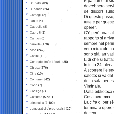
E parliamo di str
Brunetta
(83)
dovrebbero servir
Burlando
(26)
dei discorsi sull
Camogli
(2)
Di questo passo,
canile
(4)
tutte e per quest
Cappello
(8)
opere”.
C’è però una cate
Caprotti
(2)
rapporto si arriv
Caritas
(6)
sempre nel perim
carovita
(170)
vero miracolo naz
casa
(247)
sono già arrivati
Casini
(119)
E di che si tratt
Centrodestra in Liguria
(35)
In tutto 24 interv
Chiesa
(276)
A scorrere l’ele
Cina
(10)
salotto: si va dal
Comune
(342)
della sala beness
Coop
(7)
Viminale.
Dalla biblioteca 
Cossiga
(7)
Cosa avremmo po
Costume
(5.581)
La cifra di per s
criminalità
(1.402)
terminare opere d
democratici e progressisti
(19)
decenni.