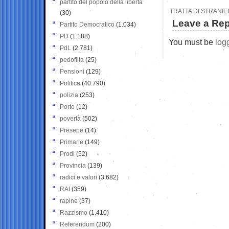
partito del popolo della libertà
TRATTA DI STRANIE
(30)
Leave a Rep
Partito Democratico
(1.034)
PD
(1.188)
You must be
log
PdL
(2.781)
pedofilia
(25)
Pensioni
(129)
Politica
(40.790)
polizia
(253)
Porto
(12)
povertà
(502)
Presepe
(14)
Primarie
(149)
Prodi
(52)
Provincia
(139)
radici e valori
(3.682)
RAI
(359)
rapine
(37)
Razzismo
(1.410)
Referendum
(200)