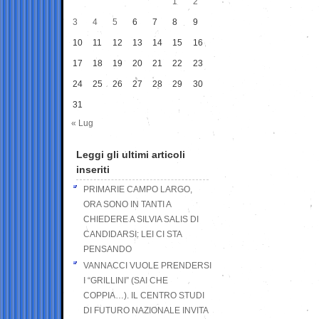
1
2
3
4
5
6
7
8
9
10
11
12
13
14
15
16
17
18
19
20
21
22
23
24
25
26
27
28
29
30
31
« Lug
Leggi gli ultimi articoli
inseriti
PRIMARIE CAMPO LARGO,
ORA SONO IN TANTI A
CHIEDERE A SILVIA SALIS DI
CANDIDARSI: LEI CI STA
PENSANDO
VANNACCI VUOLE PRENDERSI
I “GRILLINI” (SAI CHE
COPPIA…). IL CENTRO STUDI
DI FUTURO NAZIONALE INVITA