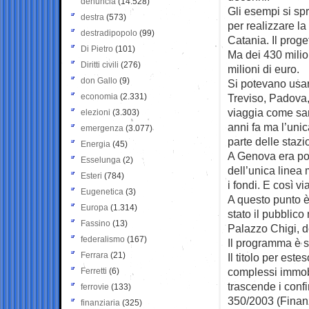
denuncia
(14.528)
Gli esempi si sp
destra
(573)
per realizzare l
destradipopolo
(99)
Catania. Il proge
Di Pietro
(101)
Ma dei 430 milio
Diritti civili
(276)
milioni di euro.
don Gallo
(9)
Si potevano usar
economia
(2.331)
Treviso, Padova,
viaggia come sar
elezioni
(3.303)
anni fa ma l’unic
emergenza
(3.077)
parte delle stazi
Energia
(45)
A Genova era poi
Esselunga
(2)
dell’unica linea
Esteri
(784)
i fondi. E così via
Eugenetica
(3)
A questo punto è
Europa
(1.314)
stato il pubblico
Fassino
(13)
Palazzo Chigi, de
federalismo
(167)
Il programma è s
Ferrara
(21)
Il titolo per este
complessi immobil
Ferretti
(6)
trascende i conf
ferrovie
(133)
350/2003 (Finanz
finanziaria
(325)