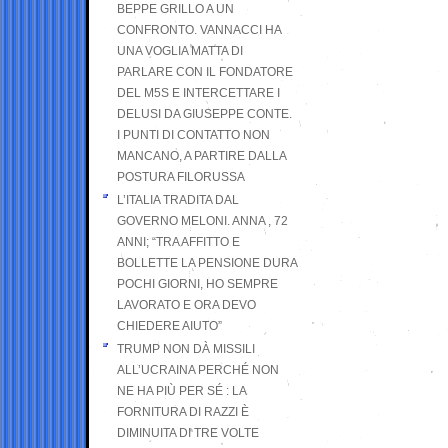
BEPPE GRILLO A UN
CONFRONTO. VANNACCI HA
UNA VOGLIA MATTA DI
PARLARE CON IL FONDATORE
DEL M5S E INTERCETTARE I
DELUSI DA GIUSEPPE CONTE.
I PUNTI DI CONTATTO NON
MANCANO, A PARTIRE DALLA
POSTURA FILORUSSA
L’ITALIA TRADITA DAL
GOVERNO MELONI. ANNA , 72
ANNI; “TRA AFFITTO E
BOLLETTE LA PENSIONE DURA
POCHI GIORNI, HO SEMPRE
LAVORATO E ORA DEVO
CHIEDERE AIUTO”
TRUMP NON DÀ MISSILI
ALL’UCRAINA PERCHÉ NON
NE HA PIÙ PER SÉ : LA
FORNITURA DI RAZZI È
DIMINUITA DI TRE VOLTE