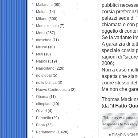
pubblici necessa
Mattarella
(60)
corsia preferenzi
Meloni
(14)
palazzi sede di “
Milano
(300)
chiamata e con p
Montezemolo
(7)
oggetto di conte
Monti
(357)
Se la variante im
moschea
(11)
A garanzia di tut
Musso
(10)
speciale corsia p
Muti
(10)
ragioni di “sicur
Napoli
(319)
2006).
Napolitano
(220)
Non a caso molti d
no global
(5)
aspetta che siano 
cuore stesso dell
notte bianca
(3)
Ma non che garant
Nuovo Centrodestra
(2)
Obama
(11)
Thomas Mackin
olimpiadi
(40)
(da “
il Fatto Qu
Oliveri
(4)
Pannella
(29)
This entry was posted 
responses to this entr
Papa
(33)
Parlamento
(1.428)
«
PISAPIA NON S