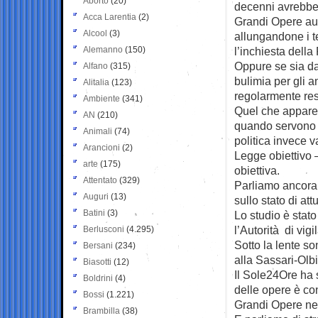
Aborto
(20)
decenni avrebbe
Acca Larentia
(2)
Grandi Opere au
Alcool
(3)
allungandone i 
Alemanno
(150)
l’inchiesta della
Oppure se sia da 
Alfano
(315)
bulimia per gli 
Alitalia
(123)
regolarmente res
Ambiente
(341)
Quel che appare 
AN
(210)
quando servono a
Animali
(74)
politica invece 
Arancioni
(2)
Legge obiettivo 
arte
(175)
obiettiva.
Attentato
(329)
Parliamo ancora 
Auguri
(13)
sullo stato di at
Batini
(3)
Lo studio è stat
l’Autorità di vigi
Berlusconi
(4.295)
Sotto la lente son
Bersani
(234)
alla Sassari-Olb
Biasotti
(12)
Il Sole24Ore ha s
Boldrini
(4)
delle opere è co
Bossi
(1.221)
Grandi Opere ne 
Brambilla
(38)