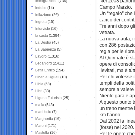
Nel 2008 partono 
Immigrazione
(734)
Campo Marzio.
indulto
(14)
Un “regalo” che l
inflazione
(26)
carico dei contri
Ingroia
(15)
Tre anni dopo gl
Interviste
(16)
vetrata.
la casta
(1.394)
La nuova aula, i
La Destra
(45)
con 286 postazion
La Sapienza
(5)
regia per le ripre
Lavoro
(1.316)
Al Quirinale è sta
LegaNord
(2.411)
opere di consolid
lievitati, ma è tutt
Letta Enrico
(154)
Per chi volesse co
Liberi e Uguali
(10)
templi della polit
Libia
(68)
sempre a valere 
Libri
(33)
Niente gara e app
Liguria Futurista
(25)
A questo punto t
mafia
(543)
un treno mentre 
manifesto
(7)
km l’anno.
Margherita
(16)
Dal 2002 la line
Maroni
(171)
(forse) nel 2020.
Mastella
(16)
Per le opere che 