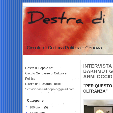
INTERVISTA
Destra di Popolo.net
BAKHMUT GL
Circolo Genovese di Cultura e
ARMI OCCID
Politica
Diretto da Riccardo Fucile
“PER QUESTO 
Scrivici: destradipopolo@gmail.com
OLTRANZA”
Categorie
100 giorni
(5)