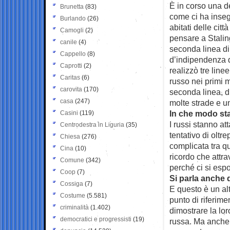
È in corso una de
Brunetta
(83)
come ci ha inseg
Burlando
(26)
abitati delle cit
Camogli
(2)
pensare a Stali
canile
(4)
seconda linea di
Cappello
(8)
d’indipendenza d
Caprotti
(2)
realizzò tre linee
Caritas
(6)
russo nei primi m
carovita
(170)
seconda linea, di
casa
(247)
molte strade e una
In che modo st
Casini
(119)
I russi stanno a
Centrodestra in Liguria
(35)
tentativo di olt
Chiesa
(276)
complicata tra q
Cina
(10)
ricordo che attr
Comune
(342)
perché ci si espo
Coop
(7)
Si parla anche d
Cossiga
(7)
E questo è un al
Costume
(5.581)
punto di riferime
criminalità
(1.402)
dimostrare la lor
democratici e progressisti
(19)
russa. Ma anche 