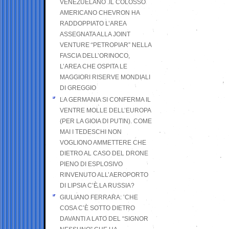
VENEZUELANO .IL COLOSSO
AMERICANO CHEVRON HA
RADDOPPIATO L’AREA
ASSEGNATA ALLA JOINT
VENTURE “PETROPIAR” NELLA
FASCIA DELL’ORINOCO,
L’AREA CHE OSPITA LE
MAGGIORI RISERVE MONDIALI
DI GREGGIO
LA GERMANIA SI CONFERMA IL
VENTRE MOLLE DELL’EUROPA
(PER LA GIOIA DI PUTIN). COME
MAI I TEDESCHI NON
VOGLIONO AMMETTERE CHE
DIETRO AL CASO DEL DRONE
PIENO DI ESPLOSIVO
RINVENUTO ALL’AEROPORTO
DI LIPSIA C’È LA RUSSIA?
GIULIANO FERRARA: ’CHE
COSA C’È SOTTO DIETRO
DAVANTI A LATO DEL “SIGNOR