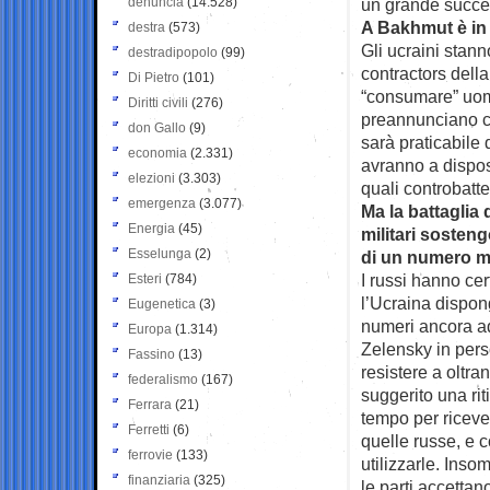
denuncia
(14.528)
un grande succes
A Bakhmut è in 
destra
(573)
Gli ucraini stann
destradipopolo
(99)
contractors della
Di Pietro
(101)
“consumare” uomi
Diritti civili
(276)
preannunciano co
don Gallo
(9)
sarà praticabile 
economia
(2.331)
avranno a disposi
elezioni
(3.303)
quali controbatte
emergenza
(3.077)
Ma la battaglia 
Energia
(45)
militari sosten
Esselunga
(2)
di un numero m
I russi hanno ce
Esteri
(784)
l’Ucraina dispong
Eugenetica
(3)
numeri ancora ad
Europa
(1.314)
Zelensky in pers
Fassino
(13)
resistere a oltr
federalismo
(167)
suggerito una ri
Ferrara
(21)
tempo per riceve
Ferretti
(6)
quelle russe, e 
ferrovie
(133)
utilizzarle. Ins
finanziaria
(325)
le parti accettan