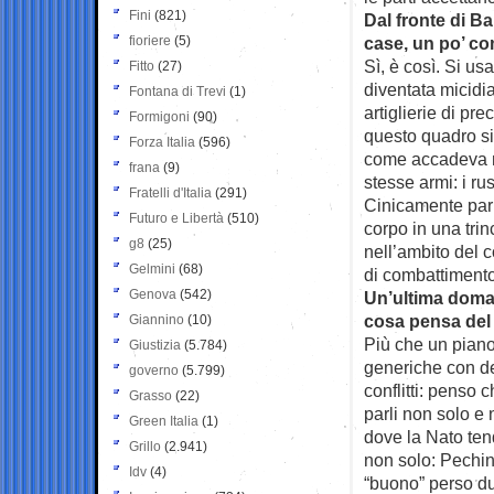
Fini
(821)
Dal fronte di B
fioriere
(5)
case, un po’ co
Sì, è così. Si us
Fitto
(27)
diventata micidia
Fontana di Trevi
(1)
artiglierie di pr
Formigoni
(90)
questo quadro s
Forza Italia
(596)
come accadeva ne
frana
(9)
stesse armi: i r
Fratelli d'Italia
(291)
Cinicamente parl
Futuro e Libertà
(510)
corpo in una tri
g8
(25)
nell’ambito del c
Gelmini
(68)
di combattiment
Genova
(542)
Un’ultima doman
cosa pensa del 
Giannino
(10)
Più che un piano
Giustizia
(5.784)
generiche con del
governo
(5.799)
conflitti: penso c
Grasso
(22)
parli non solo e 
Green Italia
(1)
dove la Nato ten
Grillo
(2.941)
non solo: Pechino
Idv
(4)
“buono” perso d