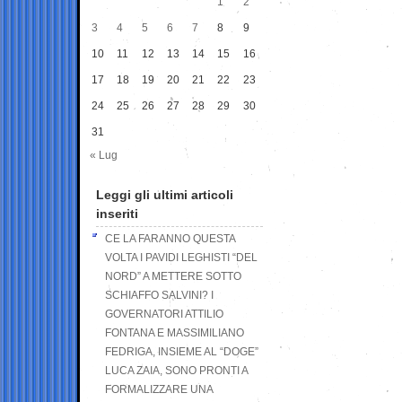
1
2
3
4
5
6
7
8
9
10
11
12
13
14
15
16
17
18
19
20
21
22
23
24
25
26
27
28
29
30
31
« Lug
Leggi gli ultimi articoli
inseriti
CE LA FARANNO QUESTA
VOLTA I PAVIDI LEGHISTI “DEL
NORD” A METTERE SOTTO
SCHIAFFO SALVINI? I
GOVERNATORI ATTILIO
FONTANA E MASSIMILIANO
FEDRIGA, INSIEME AL “DOGE”
LUCA ZAIA, SONO PRONTI A
FORMALIZZARE UNA