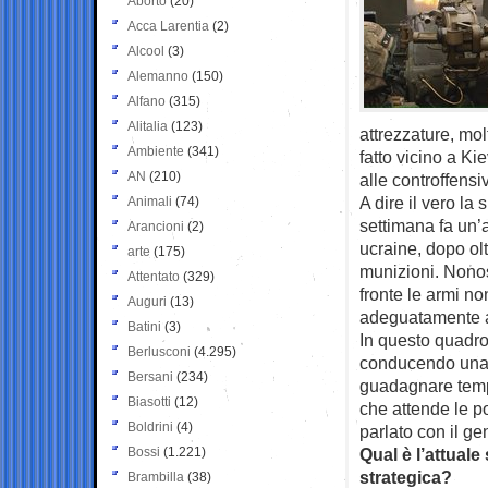
Aborto
(20)
Acca Larentia
(2)
Alcool
(3)
Alemanno
(150)
Alfano
(315)
Alitalia
(123)
attrezzature, mo
Ambiente
(341)
fatto vicino a Ki
AN
(210)
alle controffensi
A dire il vero la
Animali
(74)
settimana fa un’
Arancioni
(2)
ucraine, dopo ol
arte
(175)
munizioni. Nonost
Attentato
(329)
fronte le armi n
Auguri
(13)
adeguatamente ad
Batini
(3)
In questo quadro
Berlusconi
(4.295)
conducendo una b
Bersani
(234)
guadagnare temp
Biasotti
(12)
che attende le p
Boldrini
(4)
parlato con il ge
Bossi
(1.221)
Qual è l’attuale
strategica?
Brambilla
(38)