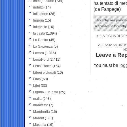
Immigrazione
(734)
ha tentato di met
indulto
(14)
(da Fanpage)
inflazione
(26)
Ingroia
(15)
This entry was posted 
responses to this entr
Interviste
(16)
la casta
(1.394)
«
“LA FIGLIA DI D
La Destra
(45)
ALESSIA AMBROSI 
La Sapienza
(5)
IN
Lavoro
(1.316)
Leave a Rep
LegaNord
(2.411)
You must be
log
Letta Enrico
(154)
Liberi e Uguali
(10)
Libia
(68)
Libri
(33)
Liguria Futurista
(25)
mafia
(543)
manifesto
(7)
Margherita
(16)
Maroni
(171)
Mastella
(16)