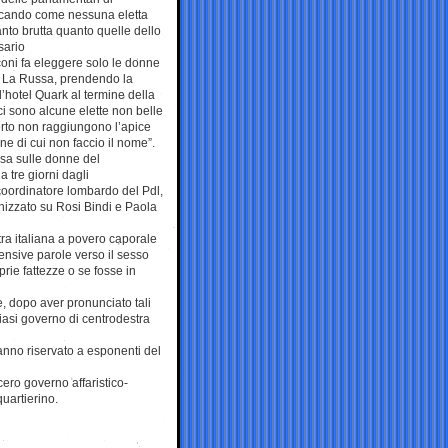
arcando come nessuna eletta
anto brutta quanto quelle dello
sario
oni fa eleggere solo le donne
o La Russa, prendendo la
l’hotel Quark al termine della
i sono alcune elette non belle
rto non raggiungono l’apice
nne di cui non faccio il nome”.
ssa sulle donne del
a tre giorni dagli
oordinatore lombardo del Pdl,
nizzato su Rosi Bindi e Paola
ra italiana a povero caporale
ensive parole verso il sesso
rie fattezze o se fosse in
e, dopo aver pronunciato tali
iasi governo di centrodestra
anno riservato a esponenti del
ero governo affaristico-
quartierino.