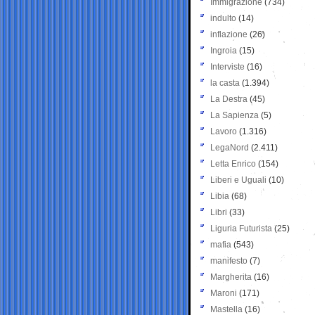
Immigrazione
(734)
indulto
(14)
inflazione
(26)
Ingroia
(15)
Interviste
(16)
la casta
(1.394)
La Destra
(45)
La Sapienza
(5)
Lavoro
(1.316)
LegaNord
(2.411)
Letta Enrico
(154)
Liberi e Uguali
(10)
Libia
(68)
Libri
(33)
Liguria Futurista
(25)
mafia
(543)
manifesto
(7)
Margherita
(16)
Maroni
(171)
Mastella
(16)