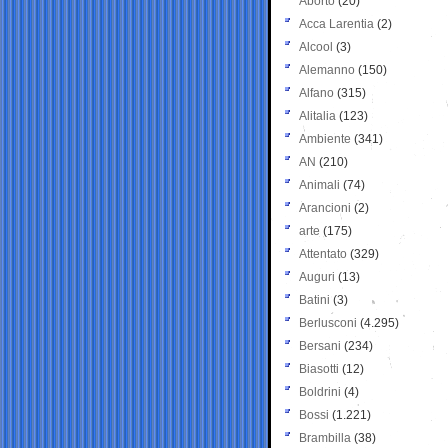
Aborto
(20)
Acca Larentia
(2)
Alcool
(3)
Alemanno
(150)
Alfano
(315)
Alitalia
(123)
Ambiente
(341)
AN
(210)
Animali
(74)
Arancioni
(2)
arte
(175)
Attentato
(329)
Auguri
(13)
Batini
(3)
Berlusconi
(4.295)
Bersani
(234)
Biasotti
(12)
Boldrini
(4)
Bossi
(1.221)
Brambilla
(38)