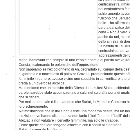
centrosinistra, rim
nel centrodestra è t
schieramento avver
“Dicono che Berlusc
belle – ha affermat
parola dal palco del
cena – Non è vero, c
anche da noi, ma ce
della sinistra, di do
La battuta di La Ru
centrosinistra arriva 
apprezzamenti del c
Mario Mantovani che sempre in una cena elettorale di partito aveva iro
Concia, scatenando le polemiche dell’opposizione.
Non sappiamo se l’ex colonnello di An, degradato sul campo della dest
di giornata e a macchietta di palazzo Grazioli, pronunciando queste off
femminile in genere, avesse vicino uno specchio in cui verificare le prop
preda a un’overdose alcolica.
Ma riteniamo che un ministro della Difesa di qualsiasi Stato occidental
parole, sarebbe stato accompagnato a calci nel culo alla porta di quals
che si rispetti.
Per molto meno tale è il trattamento che Sarkò, la Merkel e Cameron h
loro schieramento.
A dimostrazione che in Italia non esiste una moderna destra, ma un bec
razzista, dove hanno cittadinanza non tanto i “belli” quanto i “bulli” del 
Abituati a non valutare il cervello femminile, ma solo le chiappe.
Come quelle che loro tengono attaccate con il bostik alla poltrona.
Saluti al caporale Nosferatu.