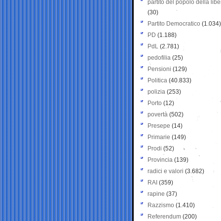
partito del popolo della libe
(30)
Partito Democratico
(1.034)
PD
(1.188)
PdL
(2.781)
pedofilia
(25)
Pensioni
(129)
Politica
(40.833)
polizia
(253)
Porto
(12)
povertà
(502)
Presepe
(14)
Primarie
(149)
Prodi
(52)
Provincia
(139)
radici e valori
(3.682)
RAI
(359)
rapine
(37)
Razzismo
(1.410)
Referendum
(200)