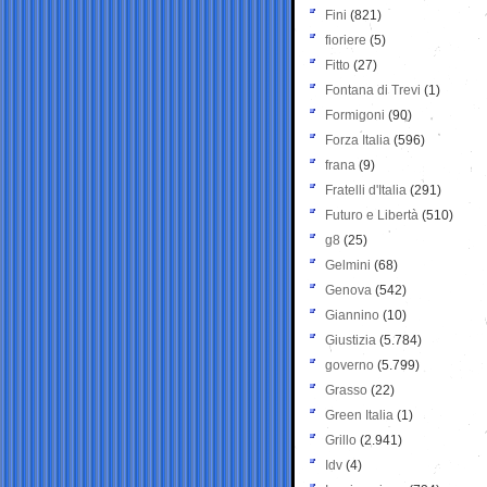
Fini
(821)
fioriere
(5)
Fitto
(27)
Fontana di Trevi
(1)
Formigoni
(90)
Forza Italia
(596)
frana
(9)
Fratelli d'Italia
(291)
Futuro e Libertà
(510)
g8
(25)
Gelmini
(68)
Genova
(542)
Giannino
(10)
Giustizia
(5.784)
governo
(5.799)
Grasso
(22)
Green Italia
(1)
Grillo
(2.941)
Idv
(4)