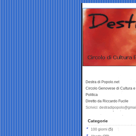
Destra di Popolo.net
Circolo Genovese di Cultura e
Politica
Diretto da Riccardo Fucile
Scrivici: destradipopolo@gma
Categorie
100 giorni
(5)