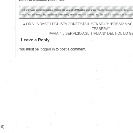
This entry was posted on sabato, Maggio 7th, 2011 at 13:00 and is filed under
AN
,
Berlusconi
,
Costume
,
denuncia
Rifiuti
. You can follow any responses to this entry through the
RSS 2.0
feed. You can
leave a response
, or
trackba
«
ORA LA BASE LEGHISTA CONTESTA IL SENATUR: “BOSSI? MA
TESSERA”
PAVIA: “IL SERVIZIO AGLI ITALIANI” DEL PDL LO
Leave a Reply
You must be
logged in
to post a comment.
)
19)