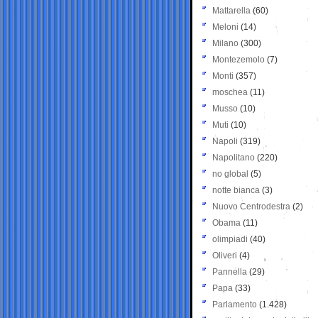
Mattarella
(60)
Meloni
(14)
Milano
(300)
Montezemolo
(7)
Monti
(357)
moschea
(11)
Musso
(10)
Muti
(10)
Napoli
(319)
Napolitano
(220)
no global
(5)
notte bianca
(3)
Nuovo Centrodestra
(2)
Obama
(11)
olimpiadi
(40)
Oliveri
(4)
Pannella
(29)
Papa
(33)
Parlamento
(1.428)