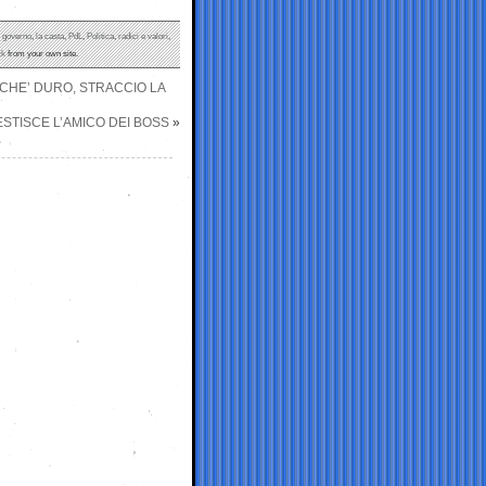
,
governo
,
la casta
,
PdL
,
Politica
,
radici e valori
,
ck
from your own site.
CCHE’ DURO, STRACCIO LA
 GESTISCE L’AMICO DEI BOSS
»