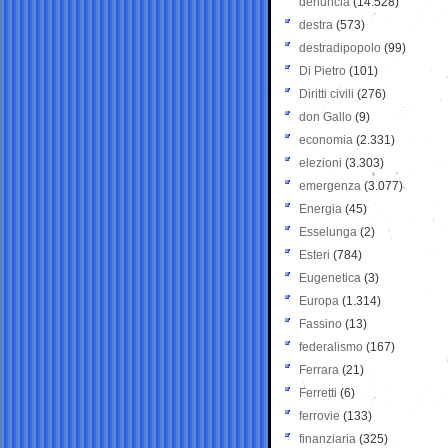
denuncia
(14.528)
destra
(573)
destradipopolo
(99)
Di Pietro
(101)
Diritti civili
(276)
don Gallo
(9)
economia
(2.331)
elezioni
(3.303)
emergenza
(3.077)
Energia
(45)
Esselunga
(2)
Esteri
(784)
Eugenetica
(3)
Europa
(1.314)
Fassino
(13)
federalismo
(167)
Ferrara
(21)
Ferretti
(6)
ferrovie
(133)
finanziaria
(325)