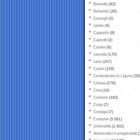
Brunetta
(83)
Burlando
(26)
Camogli
(2)
canile
(4)
Cappello
(8)
Caprotti
(2)
Caritas
(6)
carovita
(170)
casa
(247)
Casini
(119)
Centrodestra in Liguria
(35
Chiesa
(276)
Cina
(10)
Comune
(342)
Coop
(7)
Cossiga
(7)
Costume
(5.581)
criminalità
(1.402)
democratici e progressisti
(