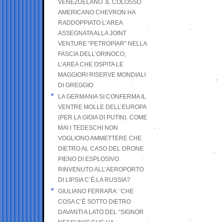
VENEZUELANO .IL COLOSSO
AMERICANO CHEVRON HA
RADDOPPIATO L’AREA
ASSEGNATA ALLA JOINT
VENTURE “PETROPIAR” NELLA
FASCIA DELL’ORINOCO,
L’AREA CHE OSPITA LE
MAGGIORI RISERVE MONDIALI
DI GREGGIO
LA GERMANIA SI CONFERMA IL
VENTRE MOLLE DELL’EUROPA
(PER LA GIOIA DI PUTIN). COME
MAI I TEDESCHI NON
VOGLIONO AMMETTERE CHE
DIETRO AL CASO DEL DRONE
PIENO DI ESPLOSIVO
RINVENUTO ALL’AEROPORTO
DI LIPSIA C’È LA RUSSIA?
GIULIANO FERRARA: ’CHE
COSA C’È SOTTO DIETRO
DAVANTI A LATO DEL “SIGNOR