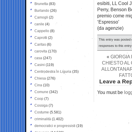
esibiti, LL Cool
Brunetta
(83)
Perry, Benson Bo
Burlando
(26)
premio come mig
Camogli
(2)
‘Espresso’
canile
(4)
(da agenzie)
Cappello
(8)
Caprotti
(2)
This entry was posted o
Caritas
(6)
responses to this entr
carovita
(170)
«
GIORGIA 
casa
(247)
CHIESTO AL 
Casini
(119)
ALLONTANAR
Centrodestra in Liguria
(35)
FATT
Chiesa
(276)
Leave a Rep
Cina
(10)
You must be
log
Comune
(342)
Coop
(7)
Cossiga
(7)
Costume
(5.581)
criminalità
(1.402)
democratici e progressisti
(19)