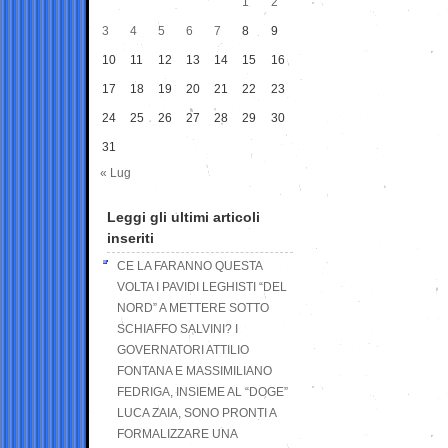
1
2
3
4
5
6
7
8
9
10
11
12
13
14
15
16
17
18
19
20
21
22
23
24
25
26
27
28
29
30
31
« Lug
Leggi gli ultimi articoli
inseriti
CE LA FARANNO QUESTA
VOLTA I PAVIDI LEGHISTI “DEL
NORD” A METTERE SOTTO
SCHIAFFO SALVINI? I
GOVERNATORI ATTILIO
FONTANA E MASSIMILIANO
FEDRIGA, INSIEME AL “DOGE”
LUCA ZAIA, SONO PRONTI A
FORMALIZZARE UNA