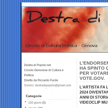
L’ENDORSEM
Destra di Popolo.net
HA SPINTO 
Circolo Genovese di Cultura e
PER VOTAR
Politica
VOTE.GOV.
Diretto da Riccardo Fucile
Scrivici: destradipopolo@gmail.com
L’ARTISTA FA 
2024 DIVENTAN
Categorie
ANNI DI STORI
VIDEOCLIP MUS
100 giorni
(5)