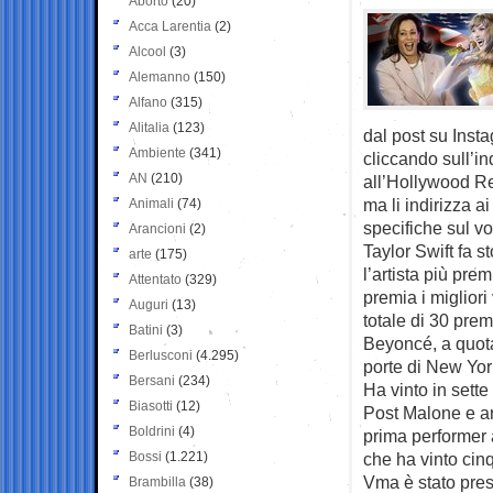
Aborto
(20)
Acca Larentia
(2)
Alcool
(3)
Alemanno
(150)
Alfano
(315)
Alitalia
(123)
dal post su Insta
Ambiente
(341)
cliccando sull’in
AN
(210)
all’Hollywood Rep
ma li indirizza ai
Animali
(74)
specifiche sul vo
Arancioni
(2)
Taylor Swift fa 
arte
(175)
l’artista più pre
Attentato
(329)
premia i migliori
Auguri
(13)
totale di 30 pr
Batini
(3)
Beyoncé, a quota
Berlusconi
(4.295)
porte di New Yor
Bersani
(234)
Ha vinto in sette
Biasotti
(12)
Post Malone e ar
Boldrini
(4)
prima performer a
Bossi
(1.221)
che ha vinto cin
Vma è stato pres
Brambilla
(38)