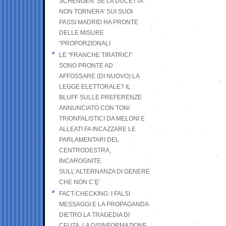
SCHENGEN. SE LA DUCETTA
NON TORNERA’ SUI SUOI
PASSI MADRID HA PRONTE
DELLE MISURE
“PROPORZIONALI
LE “FRANCHE TIRATRICI”
SONO PRONTE AD
AFFOSSARE (DI NUOVO) LA
LEGGE ELETTORALE? IL
BLUFF SULLE PREFERENZE
ANNUNCIATO CON TONI
TRIONFALISTICI DA MELONI E
ALLEATI FA INCAZZARE LE
PARLAMENTARI DEL
CENTRODESTRA,
INCAROGNITE
SULL’ALTERNANZA DI GENERE
CHE NON C’E’
FACT-CHECKING: I FALSI
MESSAGGI E LA PROPAGANDA
DIETRO LA TRAGEDIA DI
CEUTA: LA DISINFORMAZIONE