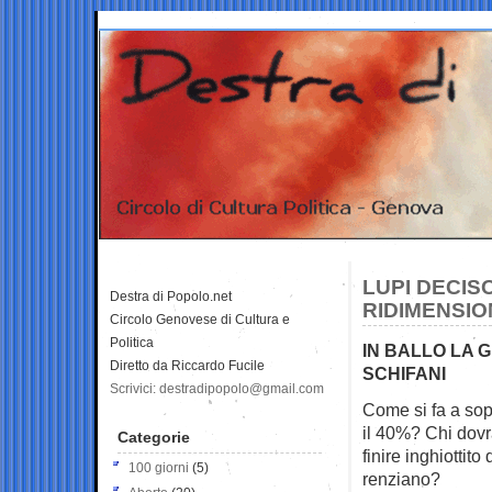
LUPI DECIS
Destra di Popolo.net
RIDIMENSI
Circolo Genovese di Cultura e
Politica
IN BALLO LA 
Diretto da Riccardo Fucile
SCHIFANI
Scrivici: destradipopolo@gmail.com
Come si fa a sopr
il 40%? Chi do
Categorie
finire inghiottit
100 giorni
(5)
renziano?