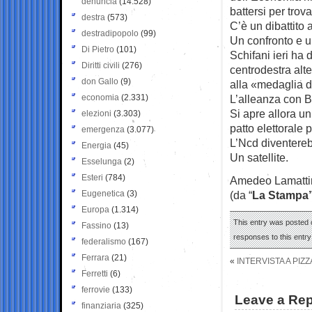
denuncia
(14.528)
battersi per trov
destra
(573)
C’è un dibattito 
destradipopolo
(99)
Un confronto e u
Di Pietro
(101)
Schifani ieri ha d
Diritti civili
(276)
centrodestra alt
don Gallo
(9)
alla «medaglia d
economia
(2.331)
L’alleanza con B
Si apre allora un
elezioni
(3.303)
patto elettorale p
emergenza
(3.077)
L’Ncd diventerebb
Energia
(45)
Un satellite.
Esselunga
(2)
Esteri
(784)
Amedeo Lamatti
Eugenetica
(3)
(da “
La Stampa
Europa
(1.314)
This entry was posted 
Fassino
(13)
responses to this entr
federalismo
(167)
Ferrara
(21)
«
INTERVISTA A PIZ
Ferretti
(6)
ferrovie
(133)
Leave a Rep
finanziaria
(325)