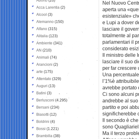
Aborto
(20)
Nel Nuovo Centr
Acca Larentia
(2)
aperta una «ques
Alcool
(3)
esistenziale» ch
Alemanno
(150)
e Lupi a dover d
lasciare il gover
Alfano
(315)
totalmente al par
Alitalia
(123)
parlamentari il 
Ambiente
(341)
considerato esizi
AN
(210)
Il ministro delle
Animali
(74)
lasciare il suo 
Arancioni
(2)
per far crescere 
arte
(175)
Una percentuale,
Attentato
(329)
l’1%è attribuibil
Auguri
(13)
avrebbe portato di
Batini
(3)
Ci sono alcuni pr
andrebbe al suo 
Berlusconi
(4.295)
partito e poi ab
Bersani
(234)
significherebbe c
Biasotti
(12)
Il secondo è che 
Boldrini
(4)
sono Quagliariel
Bossi
(1.221)
Ma il terzo probl
Brambilla
(38)