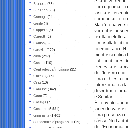
Alfano verrebbe 
Brunetta
(83)
I più diplomatic
Burlando
(26)
lasciare l’esecut
Camogli
(2)
comune accordo. 
canile
(4)
Ma c’è una versi
Cappello
(8)
vorrebbe far scen
risultato elettor
Caprotti
(2)
Un risultato, dic
Caritas
(6)
«democratico Nu
carovita
(170)
mentre si critica
casa
(247)
l’ufficio di presi
Casini
(119)
Per evitare l’arr
Centrodestra in Liguria
(35)
dell’Interno e oc
Chiesa
(276)
Una richiesta ch
Cina
(10)
intenzionato a f
Comune
(342)
dovrebbero rimar
Coop
(7)
e Schifani.
È convinto anche
Cossiga
(7)
facendo valere co
Costume
(5.581)
Una presenza che
criminalità
(1.402)
stesso Ncd a dub
democratici e progressisti
(19)
dell’Economia ri