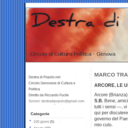
MARCO TRAV
Destra di Popolo.net
Circolo Genovese di Cultura e
ARCORE, LE U
Politica
Arcore (Brianza),
Diretto da Riccardo Fucile
S.B.
Bene, amici
Scrivici: destradipopolo@gmail.com
tutti i sensi —, v
qui per discutere
Categorie
governo del Paes
100 giorni
(5)
mio culo.