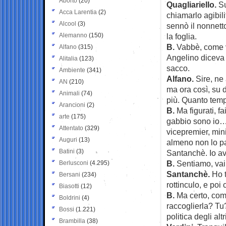
Aborto
(20)
Quagliariello.
Su
Acca Larentia
(2)
chiamarlo agibili
Alcool
(3)
sennò il nonnett
Alemanno
(150)
la foglia.
B.
Vabbè, come 
Alfano
(315)
Angelino diceva
Alitalia
(123)
sacco.
Ambiente
(341)
Alfano.
Sire, ne
AN
(210)
ma ora così, su 
Animali
(74)
più. Quanto tem
Arancioni
(2)
B.
Ma figurati, f
arte
(175)
gabbio sono io…
Attentato
(329)
vicepremier, mini
Auguri
(13)
almeno non lo pag
Batini
(3)
Santanchè. Io av
B.
Sentiamo, vai
Berlusconi
(4.295)
Santanchè.
Ho t
Bersani
(234)
rottinculo, e poi
Biasotti
(12)
B.
Ma certo, come
Boldrini
(4)
raccoglierla? Tu?
Bossi
(1.221)
politica degli altr
Brambilla
(38)