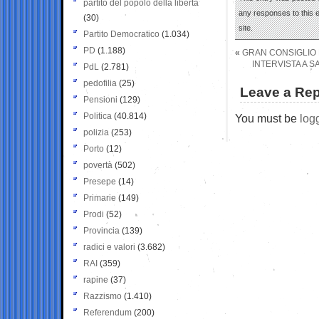
partito del popolo della libertà
any responses to this 
(30)
site.
Partito Democratico
(1.034)
PD
(1.188)
«
GRAN CONSIGLIO D
INTERVISTA A S
PdL
(2.781)
pedofilia
(25)
Leave a Rep
Pensioni
(129)
Politica
(40.814)
You must be
log
polizia
(253)
Porto
(12)
povertà
(502)
Presepe
(14)
Primarie
(149)
Prodi
(52)
Provincia
(139)
radici e valori
(3.682)
RAI
(359)
rapine
(37)
Razzismo
(1.410)
Referendum
(200)