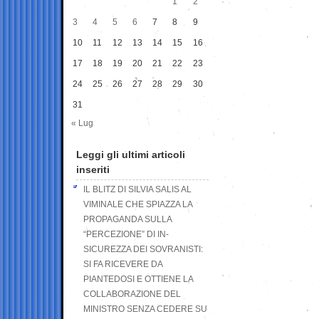
1
2
3
4
5
6
7
8
9
10
11
12
13
14
15
16
17
18
19
20
21
22
23
24
25
26
27
28
29
30
31
« Lug
Leggi gli ultimi articoli
inseriti
IL BLITZ DI SILVIA SALIS AL
VIMINALE CHE SPIAZZA LA
PROPAGANDA SULLA
“PERCEZIONE” DI IN-
SICUREZZA DEI SOVRANISTI:
SI FA RICEVERE DA
PIANTEDOSI E OTTIENE LA
COLLABORAZIONE DEL
MINISTRO SENZA CEDERE SU