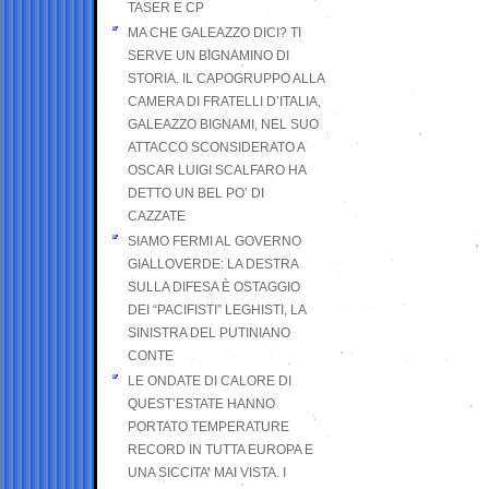
TASER E CP
MA CHE GALEAZZO DICI? TI
SERVE UN BIGNAMINO DI
STORIA. IL CAPOGRUPPO ALLA
CAMERA DI FRATELLI D’ITALIA,
GALEAZZO BIGNAMI, NEL SUO
ATTACCO SCONSIDERATO A
OSCAR LUIGI SCALFARO HA
DETTO UN BEL PO’ DI
CAZZATE
SIAMO FERMI AL GOVERNO
GIALLOVERDE: LA DESTRA
SULLA DIFESA È OSTAGGIO
DEI “PACIFISTI” LEGHISTI, LA
SINISTRA DEL PUTINIANO
CONTE
LE ONDATE DI CALORE DI
QUEST’ESTATE HANNO
PORTATO TEMPERATURE
RECORD IN TUTTA EUROPA E
UNA SICCITA’ MAI VISTA. I