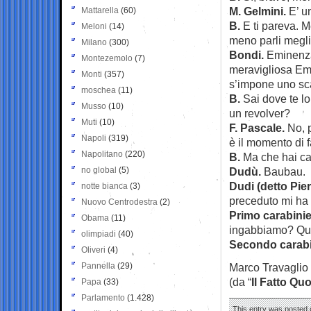
M. Gelmini.
E’ u
Mattarella
(60)
B.
E ti pareva. M
Meloni
(14)
meno parli megli
Milano
(300)
Bondi.
Eminenza
Montezemolo
(7)
meravigliosa Ema
Monti
(357)
s’impone uno sc
moschea
(11)
B.
Sai dove te lo
Musso
(10)
un revolver?
Muti
(10)
F. Pascale.
No, p
Napoli
(319)
è il momento di f
Napolitano
(220)
B.
Ma che hai cap
no global
(5)
Dudù.
Baubau.
Dudi (detto Pier
notte bianca
(3)
preceduto mi ha t
Nuovo Centrodestra
(2)
Primo carabinier
Obama
(11)
ingabbiamo? Qua
olimpiadi
(40)
Secondo carabin
Oliveri
(4)
Pannella
(29)
Marco Travaglio
(da “
Il Fatto Qu
Papa
(33)
Parlamento
(1.428)
This entry was posted 