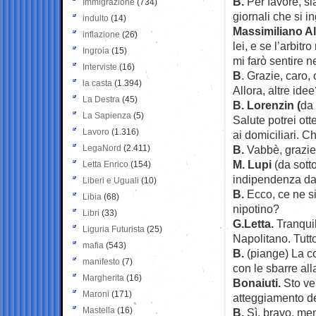
B.
Per favore, si
Immigrazione
(734)
giornali che si i
indulto
(14)
Massimiliano Al
inflazione
(26)
lei, e se l’arbitr
Ingroia
(15)
mi farò sentire n
Interviste
(16)
B
. Grazie, caro,
la casta
(1.394)
Allora, altre idee
La Destra
(45)
B. Lorenzin (
da 
La Sapienza
(5)
Salute potrei ott
Lavoro
(1.316)
ai domiciliari. C
LegaNord
(2.411)
B.
Vabbè, grazie
M. Lupi
(da sotto
Letta Enrico
(154)
indipendenza da 
Liberi e Uguali
(10)
B.
Ecco, ce ne si
Libia
(68)
nipotino?
Libri
(33)
G.Letta.
Tranquil
Liguria Futurista
(25)
Napolitano. Tutto 
mafia
(543)
B.
(piange) La co
manifesto
(7)
con le sbarre al
Margherita
(16)
Bonaiuti.
Sto ve
Maroni
(171)
atteggiamento de
Mastella
(16)
B.
Sì, bravo, ment