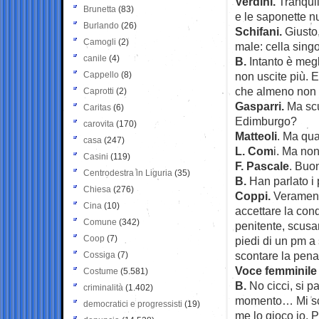
Verdini.
Tranquil
Brunetta
(83)
e le saponette n
Burlando
(26)
Schifani.
Giusto,
Camogli
(2)
male: cella singo
canile
(4)
B.
Intanto è megl
Cappello
(8)
non uscite più. E
che almeno non v
Caprotti
(2)
Gasparri.
Ma scu
Caritas
(6)
Edimburgo?
carovita
(170)
Matteoli
. Ma qua
casa
(247)
L. Com
i. Ma no
Casini
(119)
F. Pascale
. Buo
Centrodestra in Liguria
(35)
B.
Han parlato i 
Chiesa
(276)
Coppi.
Veramente
Cina
(10)
accettare la con
Comune
(342)
penitente, scusa
Coop
(7)
piedi di un pm a 
scontare la pe
Cossiga
(7)
Voce femminile 
Costume
(5.581)
B.
No cicci, si p
criminalità
(1.402)
momento… Mi scus
democratici e progressisti
(19)
me lo gioco io. 