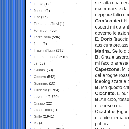
s’è fatta una ce
Fini
(821)
ma ormai s’è dat
fioriere
(5)
neppure fatto ri
Fitto
(27)
Confalonieri.
No
Fontana di Trevi
(1)
esperti mi garant
Formigoni
(90)
governo le azioni
Forza Italia
(596)
E. Doris
(traccia
frana
(9)
assicuratore,ass
Fratelli d'Italia
(291)
Marina.
Se lo dic
B.
Grazie tesoro,
Futuro e Libertà
(510)
mi faccio arrest
g8
(25)
Capezzone.
Mi 
Gelmini
(68)
delle toghe rosse
Genova
(542)
ideologizzata e 
Giannino
(10)
B.
Ma questo chi 
Giustizia
(5.784)
Cicchitto.
È pur 
governo
(5.799)
B.
Ah ciao, tesse
Grasso
(22)
riconosco mai.
Green Italia
(1)
Cicchitto
. Figur
Grillo
(2.941)
circuito mediati
politica…
Idv
(4)