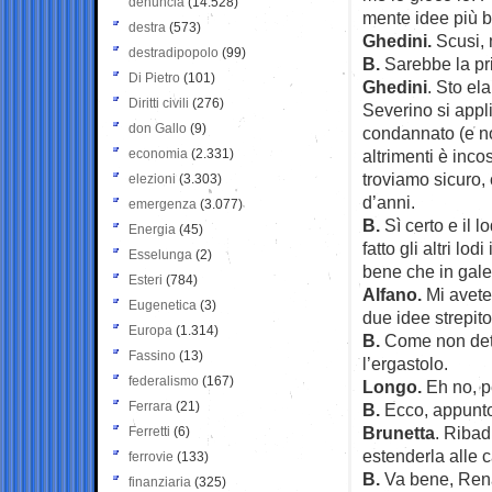
denuncia
(14.528)
mente idee più br
destra
(573)
Ghedini.
Scusi, m
destradipopolo
(99)
B.
Sarebbe la pr
Di Pietro
(101)
Ghedini
. Sto el
Diritti civili
(276)
Severino si appl
don Gallo
(9)
condannato (e no
economia
(2.331)
altrimenti è inco
troviamo sicuro,
elezioni
(3.303)
d’anni.
emergenza
(3.077)
B.
Sì certo e il l
Energia
(45)
fatto gli altri lo
Esselunga
(2)
bene che in galer
Esteri
(784)
Alfano.
Mi avete
Eugenetica
(3)
due idee strepit
Europa
(1.314)
B.
Come non detto
Fassino
(13)
l’ergastolo.
federalismo
(167)
Longo.
Eh no, pe
Ferrara
(21)
B.
Ecco, appunto,
Brunetta
. Ribadi
Ferretti
(6)
estenderla alle ca
ferrovie
(133)
B.
Va bene, Renat
finanziaria
(325)