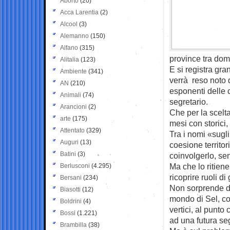
Aborto
(20)
Acca Larentia
(2)
Alcool
(3)
Alemanno
(150)
Alfano
(315)
province tra do
Alitalia
(123)
E si registra gr
Ambiente
(341)
verrà reso noto 
AN
(210)
esponenti delle 
Animali
(74)
segretario.
Arancioni
(2)
Che per la scelta 
arte
(175)
mesi con storici,
Attentato
(329)
Tra i nomi «sugli
Auguri
(13)
coesione territo
Batini
(3)
coinvolgerlo, sen
Ma che lo ritien
Berlusconi
(4.295)
ricoprire ruoli di 
Bersani
(234)
Non sorprende d
Biasotti
(12)
mondo di Sel, co
Boldrini
(4)
vertici, al punto
Bossi
(1.221)
ad una futura seg
Brambilla
(38)