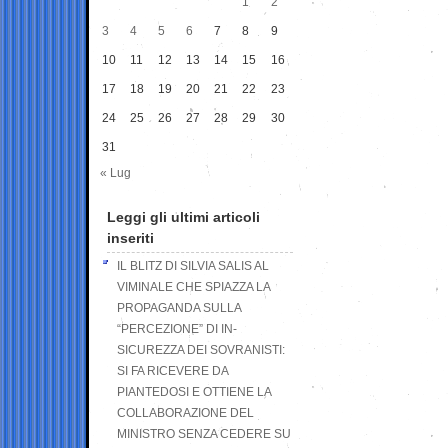
1
2
3
4
5
6
7
8
9
10
11
12
13
14
15
16
17
18
19
20
21
22
23
24
25
26
27
28
29
30
31
« Lug
Leggi gli ultimi articoli
inseriti
IL BLITZ DI SILVIA SALIS AL
VIMINALE CHE SPIAZZA LA
PROPAGANDA SULLA
“PERCEZIONE” DI IN-
SICUREZZA DEI SOVRANISTI:
SI FA RICEVERE DA
PIANTEDOSI E OTTIENE LA
COLLABORAZIONE DEL
MINISTRO SENZA CEDERE SU