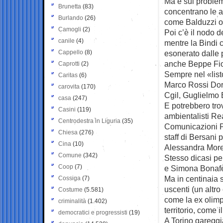
Ma è sul problem
Brunetta
(83)
concentrano le at
Burlando
(26)
come Balduzzi o
Camogli
(2)
Poi c’è il nodo d
canile
(4)
mentre la Bindi 
Cappello
(8)
esonerato dalle 
anche Beppe Fio
Caprotti
(2)
Sempre nel «list
Caritas
(6)
Marco Rossi Dori
carovita
(170)
Cgil, Guglielmo E
casa
(247)
E potrebbero tro
Casini
(119)
ambientalisti Rea
Centrodestra in Liguria
(35)
Comunicazioni Pa
Chiesa
(276)
staff di Bersani 
Cina
(10)
Alessandra More
Comune
(342)
Stesso dicasi per
Coop
(7)
e Simona Bonaf
Ma in centinaia 
Cossiga
(7)
uscenti (un altro
Costume
(5.581)
come la ex olimp
criminalità
(1.402)
territorio, come 
democratici e progressisti
(19)
A Torino gareggi