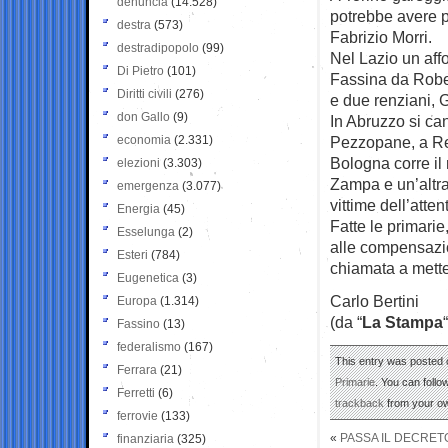
denuncia
(14.528)
potrebbe avere p
destra
(573)
Fabrizio Morri.
destradipopolo
(99)
Nel Lazio un aff
Di Pietro
(101)
Fassina da Rober
Diritti civili
(276)
e due renziani, 
don Gallo
(9)
In Abruzzo si ca
economia
(2.331)
Pezzopane, a Regg
Bologna corre il
elezioni
(3.303)
Zampa e un’altra 
emergenza
(3.077)
vittime dell’atte
Energia
(45)
Fatte le primarie
Esselunga
(2)
alle compensazio
Esteri
(784)
chiamata a metter
Eugenetica
(3)
Carlo Bertini
Europa
(1.314)
(da “
La Stampa
“
Fassino
(13)
federalismo
(167)
This entry was posted 
Ferrara
(21)
Primarie
. You can follo
Ferretti
(6)
trackback
from your ow
ferrovie
(133)
«
PASSA IL DECRETO
finanziaria
(325)