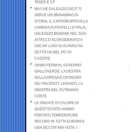
TASER E CP
MA CHE GALEAZZO DICI? TI
SERVE UN BIGNAMINO DI
STORIA. IL CAPOGRUPPO ALLA
CAMERA DI FRATELLI D’ITALIA,
GALEAZZO BIGNAMI, NEL SUO
ATTACCO SCONSIDERATO A
OSCAR LUIGI SCALFARO HA
DETTO UN BEL PO’ DI
CAZZATE
SIAMO FERMI AL GOVERNO
GIALLOVERDE: LA DESTRA
SULLA DIFESA È OSTAGGIO
DEI “PACIFISTI” LEGHISTI, LA
SINISTRA DEL PUTINIANO
CONTE
LE ONDATE DI CALORE DI
QUEST’ESTATE HANNO
PORTATO TEMPERATURE
RECORD IN TUTTA EUROPA E
UNA SICCITA’ MAI VISTA. I