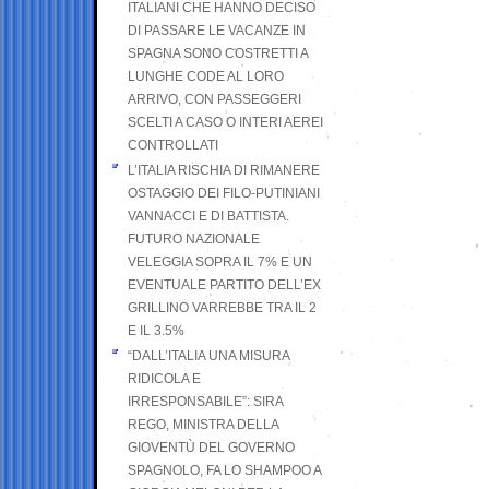
ITALIANI CHE HANNO DECISO
DI PASSARE LE VACANZE IN
SPAGNA SONO COSTRETTI A
LUNGHE CODE AL LORO
ARRIVO, CON PASSEGGERI
SCELTI A CASO O INTERI AEREI
CONTROLLATI
L’ITALIA RISCHIA DI RIMANERE
OSTAGGIO DEI FILO-PUTINIANI
VANNACCI E DI BATTISTA.
FUTURO NAZIONALE
VELEGGIA SOPRA IL 7% E UN
EVENTUALE PARTITO DELL’EX
GRILLINO VARREBBE TRA IL 2
E IL 3.5%
“DALL’ITALIA UNA MISURA
RIDICOLA E
IRRESPONSABILE”: SIRA
REGO, MINISTRA DELLA
GIOVENTÙ DEL GOVERNO
SPAGNOLO, FA LO SHAMPOO A