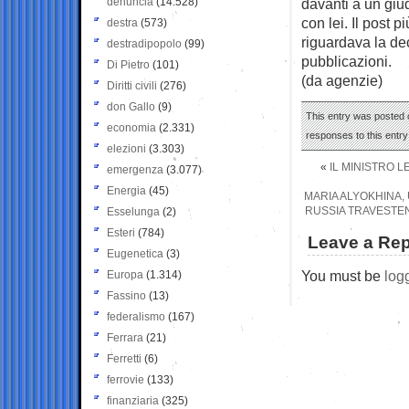
denuncia
(14.528)
davanti a un giud
con lei. Il post
destra
(573)
riguardava la de
destradipopolo
(99)
pubblicazioni.
Di Pietro
(101)
(da agenzie)
Diritti civili
(276)
don Gallo
(9)
This entry was posted 
economia
(2.331)
responses to this entr
elezioni
(3.303)
«
IL MINISTRO L
emergenza
(3.077)
Energia
(45)
MARIA ALYOKHINA,
RUSSIA TRAVESTEN
Esselunga
(2)
Esteri
(784)
Leave a Rep
Eugenetica
(3)
You must be
log
Europa
(1.314)
Fassino
(13)
federalismo
(167)
Ferrara
(21)
Ferretti
(6)
ferrovie
(133)
finanziaria
(325)