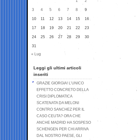
1
2
3
4
5
6
7
8
9
10
11
12
13
14
15
16
17
18
19
20
21
22
23
24
25
26
27
28
29
30
31
« Lug
Leggi gli ultimi articoli
inseriti
GRAZIE GIORGIA! L’UNICO
EFFETTO CONCRETO DELLA
CRISI DIPLOMATICA
SCATENATA DA MELONI
CONTRO SANCHEZ PER IL
CASO CEUTA? ORA CHE
ANCHE MADRID HA SOSPESO
SCHENGEN PER CHI ARRIVA
DAL NOSTRO PAESE, GLI