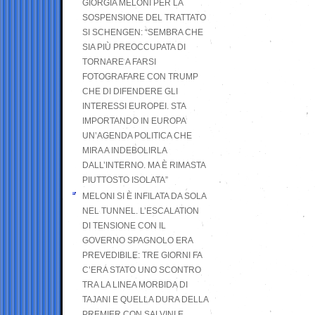
GIORGIA MELONI PER LA
SOSPENSIONE DEL TRATTATO
SI SCHENGEN: “SEMBRA CHE
SIA PIÙ PREOCCUPATA DI
TORNARE A FARSI
FOTOGRAFARE CON TRUMP
CHE DI DIFENDERE GLI
INTERESSI EUROPEI. STA
IMPORTANDO IN EUROPA
UN’AGENDA POLITICA CHE
MIRA A INDEBOLIRLA
DALL’INTERNO. MA È RIMASTA
PIUTTOSTO ISOLATA”
MELONI SI È INFILATA DA SOLA
NEL TUNNEL. L’ESCALATION
DI TENSIONE CON IL
GOVERNO SPAGNOLO ERA
PREVEDIBILE: TRE GIORNI FA
C’ERA STATO UNO SCONTRO
TRA LA LINEA MORBIDA DI
TAJANI E QUELLA DURA DELLA
PREMIER CON SALVINI E