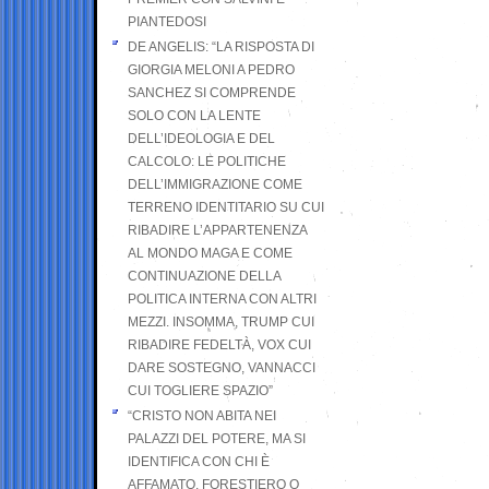
PIANTEDOSI
DE ANGELIS: “LA RISPOSTA DI
GIORGIA MELONI A PEDRO
SANCHEZ SI COMPRENDE
SOLO CON LA LENTE
DELL’IDEOLOGIA E DEL
CALCOLO: LE POLITICHE
DELL’IMMIGRAZIONE COME
TERRENO IDENTITARIO SU CUI
RIBADIRE L’APPARTENENZA
AL MONDO MAGA E COME
CONTINUAZIONE DELLA
POLITICA INTERNA CON ALTRI
MEZZI. INSOMMA, TRUMP CUI
RIBADIRE FEDELTÀ, VOX CUI
DARE SOSTEGNO, VANNACCI
CUI TOGLIERE SPAZIO”
“CRISTO NON ABITA NEI
PALAZZI DEL POTERE, MA SI
IDENTIFICA CON CHI È
AFFAMATO, FORESTIERO O