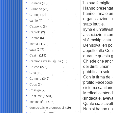
La sua famiglia, 
Brunetta
(83)
Hanno presentato
Burlando
(26)
hanno firmato un
Camogli
(2)
organizzazioni u
canile
(4)
stato inutile.
Cappello
(8)
Iryna è un’attivi
Caprotti
(2)
associazioni con 
Caritas
(6)
si è moltiplicat
carovita
(170)
Denisova ieri po
casa
(247)
appello alla Comm
durante questa g
Casini
(119)
Chiede che anche 
Centrodestra in Liguria
(35)
dei diritti umani
Chiesa
(276)
pubblicato solo i
Cina
(10)
Con la firma del
Comune
(342)
profilo Facebook,
Coop
(7)
sistema sanitari
Cossiga
(7)
Medical center di
Costume
(5.581)
sindacale, aveva
criminalità
(1.402)
Quale sia stavol
democratici e progressisti
(19)
Non si hanno no