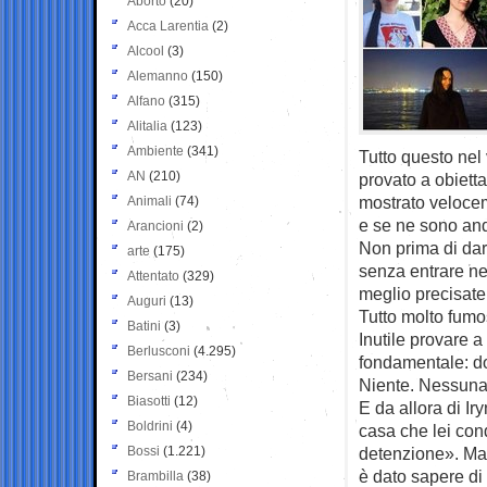
Aborto
(20)
Acca Larentia
(2)
Alcool
(3)
Alemanno
(150)
Alfano
(315)
Alitalia
(123)
Ambiente
(341)
Tutto questo nel 
AN
(210)
provato a obietta
mostrato velocem
Animali
(74)
e se ne sono anda
Arancioni
(2)
Non prima di dar
arte
(175)
senza entrare nei
Attentato
(329)
meglio precisate
Auguri
(13)
Tutto molto fumo
Batini
(3)
Inutile provare 
Berlusconi
(4.295)
fondamentale: do
Bersani
(234)
Niente. Nessuna 
Biasotti
(12)
E da allora di Ir
Boldrini
(4)
casa che lei con
Bossi
(1.221)
detenzione». Ma i
è dato sapere d
Brambilla
(38)